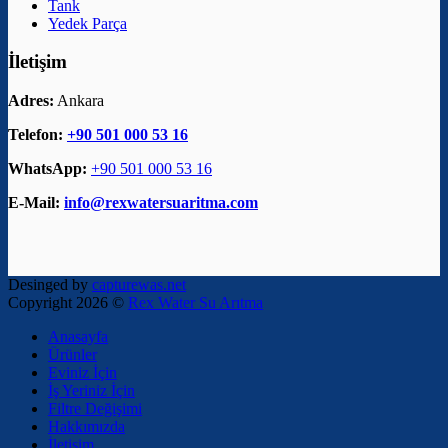
Tank
Yedek Parça
İletişim
Adres:
Ankara
Telefon:
+90 501 000 53 16
WhatsApp:
+90 501 000 53 16
E-Mail:
info@rexwatersuaritma.com
Desinged by
capturewas.net
Copyright 2026 ©
Rex Water Su Arıtma
Anasayfa
Ürünler
Eviniz İçin
İş Yeriniz İçin
Filtre Değişimi
Hakkımızda
İletişim