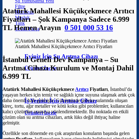
Su Yumuşatma
Filtre
Atatürk Mahallesi Küçükçekmece Arıtıcı
Membran
Musluk
Fiyatları – Şok Kampanya Sadece 6.999
Tank
TL Hemen Arayın
0 501 000 53 16
Yedek Parça
Atatürk Mahallesi Küçükçekmece Arıtıcı Fiyatları
Eviniz İçin Su Arıtma Cihazı
İstanbul Geneli Dev Kampanya – Su
Arıtma Cihazı Kurulum ve Montaj Dahil
Ürünleri İncele
6.999 TL
Atatürk Mahallesi Küçükçekmece
Arıtıcı
Fiyatları
, İstanbul’da
yaşayan herkes için temiz ve sağlıklı içme suyuna ulaşmak artık çok
İş Yeriniz İçin Arıtma Cihazı
daha önemli hale gelmiştir. Günümüzde şebeke sularında oluşan
kireç, tortu, ağır metaller ve kötü koku gibi problemler, kullanıcıları
kalıcı çözümler aramaya yönlendirmektedir. Bu noktada en etkili
Ürünleri İncele
çözüm olan su arıtma cihazları, artık lüks değil ihtiyaç haline
gelmiştir.
Özellikle son dönemde en çok araştırılan konuların başında gelen
arıtıcı fiyatları
, kullanıcıların karar sürecinde belirleyici olmaktadır.