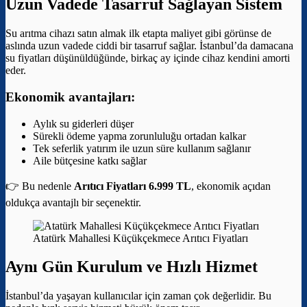
Uzun Vadede Tasarruf Sağlayan Sistem
Su arıtma cihazı satın almak ilk etapta maliyet gibi görünse de
aslında uzun vadede ciddi bir tasarruf sağlar. İstanbul’da damacana
su fiyatları düşünüldüğünde, birkaç ay içinde cihaz kendini amorti
eder.
Ekonomik avantajları:
Aylık su giderleri düşer
Sürekli ödeme yapma zorunluluğu ortadan kalkar
Tek seferlik yatırım ile uzun süre kullanım sağlanır
Aile bütçesine katkı sağlar
👉 Bu nedenle
Arıtıcı Fiyatları 6.999 TL
, ekonomik açıdan
oldukça avantajlı bir seçenektir.
Atatürk Mahallesi Küçükçekmece Arıtıcı Fiyatları
Aynı Gün Kurulum ve Hızlı Hizmet
İstanbul’da yaşayan kullanıcılar için zaman çok değerlidir. Bu