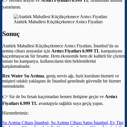
👉 Hemen arayın ve
Arıtıcı Fiyatları 6.999 TL
fırsatından anında
yararlanın.
Atatürk Mahallesi Küçükçekmece Arıtıcı Fiyatları
Sonuç
Atatürk Mahallesi Küçükçekmece Arıtıcı Fiyatları, İstanbul’da su
arıtma cihazı arayanlar için
Arıtıcı Fiyatları 6.999 TL
kampanyası
kaçırılmayacak bir fırsattır. Hem ekonomik hem de kaliteli bir çözüm
sunan bu kampanya, kullanıcıların tüm beklentilerini
karşılamaktadır.
Rex Water Su Arıtma
, geniş servis ağı, hızlı kurulum hizmeti ve
müşteri odaklı yaklaşımı ile İstanbul genelinde güvenilir bir hizmet
sunmaktadır.
👉 Siz de bu fırsatı kaçırmadan hemen iletişime geçin ve
Arıtıcı
Fiyatları 6.999 TL
avantajıyla sağlıklı suya geçiş yapın.
Hizmetlerimiz:
Su Arıtma Cihazı İstanbul, Su Arıtma Cihazı Satışı İstanbul, Ev Tipi