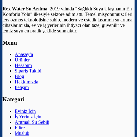
Rex Water Su Arıtma
, 2019 yılında “Sağlıklı Suya Ulaşmanın En
Konforlu Yolu” ilkesiyle sektöre adım attı. Temel misyonumuz; ileri
ters ozmos teknolojisine sahip, modern ve estetik tasarımlı su arıtma
cihazlarımızla, ev ve iş yerlerinin ihtiyacı olan taze, güvenilir ve
temiz suyu en pratik şekilde sunmaktır.
Menü
Anasayfa
Ürünler
Hesabım
Sipariş Takibi
Blog
Hakkımızda
İletişim
Kategori
Eviniz İçin
İş Yeriniz İçin
Arıtmalı Su Sebili
Filtre
Musluk