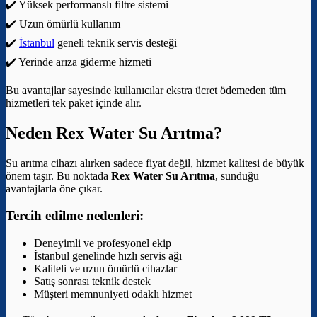
✔️ Yüksek performanslı filtre sistemi
✔️ Uzun ömürlü kullanım
✔️
İstanbul
geneli teknik servis desteği
✔️ Yerinde arıza giderme hizmeti
Bu avantajlar sayesinde kullanıcılar ekstra ücret ödemeden tüm
hizmetleri tek paket içinde alır.
Neden Rex Water Su Arıtma?
Su arıtma cihazı alırken sadece fiyat değil, hizmet kalitesi de büyük
önem taşır. Bu noktada
Rex Water Su Arıtma
, sunduğu
avantajlarla öne çıkar.
Tercih edilme nedenleri:
Deneyimli ve profesyonel ekip
İstanbul genelinde hızlı servis ağı
Kaliteli ve uzun ömürlü cihazlar
Satış sonrası teknik destek
Müşteri memnuniyeti odaklı hizmet