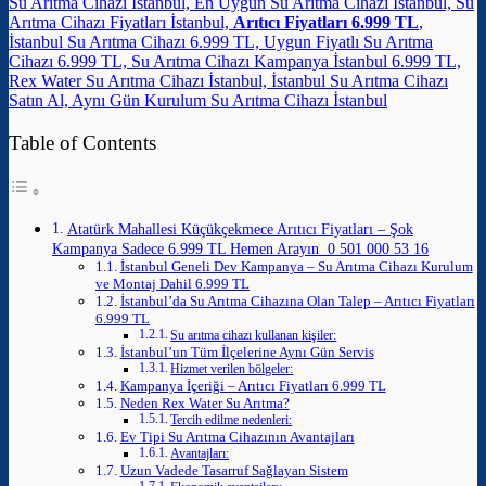
Su Arıtma Cihazı İstanbul, En Uygun Su Arıtma Cihazı İstanbul, Su
Arıtma Cihazı Fiyatları İstanbul,
Arıtıcı Fiyatları 6.999 TL
,
İstanbul Su Arıtma Cihazı 6.999 TL, Uygun Fiyatlı Su Arıtma
Cihazı 6.999 TL, Su Arıtma Cihazı Kampanya İstanbul 6.999 TL,
Rex Water Su Arıtma Cihazı İstanbul, İstanbul Su Arıtma Cihazı
Satın Al, Aynı Gün Kurulum Su Arıtma Cihazı İstanbul
Table of Contents
Atatürk Mahallesi Küçükçekmece Arıtıcı Fiyatları – Şok
Kampanya Sadece 6.999 TL Hemen Arayın 0 501 000 53 16
İstanbul Geneli Dev Kampanya – Su Arıtma Cihazı Kurulum
ve Montaj Dahil 6.999 TL
İstanbul’da Su Arıtma Cihazına Olan Talep – Arıtıcı Fiyatları
6.999 TL
Su arıtma cihazı kullanan kişiler:
İstanbul’un Tüm İlçelerine Aynı Gün Servis
Hizmet verilen bölgeler:
Kampanya İçeriği – Arıtıcı Fiyatları 6.999 TL
Neden Rex Water Su Arıtma?
Tercih edilme nedenleri:
Ev Tipi Su Arıtma Cihazının Avantajları
Avantajları:
Uzun Vadede Tasarruf Sağlayan Sistem