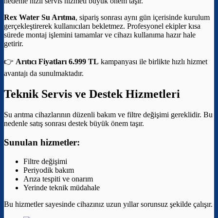
nedenle hızlı servis hizmeti büyük önem taşır.
Rex Water Su Arıtma
, sipariş sonrası aynı gün içerisinde kurulum
gerçekleştirerek kullanıcıları bekletmez. Profesyonel ekipler kısa
sürede montaj işlemini tamamlar ve cihazı kullanıma hazır hale
getirir.
👉
Arıtıcı Fiyatları 6.999 TL
kampanyası ile birlikte hızlı hizmet
avantajı da sunulmaktadır.
Teknik Servis ve Destek Hizmetleri
Su arıtma cihazlarının düzenli bakım ve filtre değişimi gereklidir. Bu
nedenle satış sonrası destek büyük önem taşır.
Sunulan hizmetler:
Filtre değişimi
Periyodik bakım
Arıza tespiti ve onarım
Yerinde teknik müdahale
Bu hizmetler sayesinde cihazınız uzun yıllar sorunsuz şekilde çalışır.