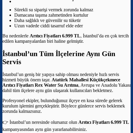
Sürekli su siparişi vermek zorunda kalmaz
Damacana taşıma zahmetinden kurtulur
Daha sağlıklı ve güvenilir su tüketir
Uzun vadede ciddi tasarruf elde eder
Bu nedenlerle
Arıtıcı Fiyatları 6.999 TL
, İstanbul’da en çok tercih
edilen kampanyalardan biri haline gelmiştir.
İstanbul’un Tüm İlçelerine Aynı Gün
Servis
İstanbul’un geniş bir yapıya sahip olması nedeniyle hızlı servis
hizmeti büyük önem taşır.
Atatürk Mahallesi Küçükçekmece
Arıtıcı Fiyatları
Rex Water Su Arıtma
, Avrupa ve Anadolu Yakası
dahil tüm ilçelere aynı gün ulaşarak kullanıcıları bekletmez.
Profesyonel ekipler, bulunduğunuz ilçeye en kısa sürede gelerek
kurulum işlemini gerçekleştirir. Böylece günlerce servis beklemek
zorunda kalmazsınız.
👉 İstanbul’un neresinde olursanız olun
Arıtıcı Fiyatları 6.999 TL
kampanyasından aynı gün yararlanabilirsiniz.