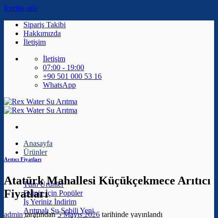
İçeriğe atla
Sipariş Takibi
Hakkımızda
İletişim
İletişim
07:00 - 19:00
+90 501 000 53 16
WhatsApp
Anasayfa
Ürünler
Arıtıcı Fiyatları
Atatürk Mahallesi Küçükçekmece Arıtıcı
Tüm Ürünler
Fiyatları
Eviniz İçin
İş Yeriniz
Arıtmalı Su Sebili
admin
tarafından
5 Mayıs 2026
tarihinde yayınlandı