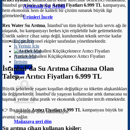
İstanbul genelinde sunulan
Arıtıcı Fiyatları 6.999 TL
kampanyası,
Arıtmalı Su Sebili
hem ekonomik hem de kaliteli bir çözüm sunarak büyük ilgi
görmektedir.
Ürünleri İncele
Rex Water Su Arıtma
, İstanbul’un tüm ilçelerine hızlı servis ağı ile
ulaşarak, bu kampanyayı herkes için erişilebilir hale getirmektedir.
Üstelik sadece cihaz satışı değil, kurulumdan teknik servise kadar
Eviniz İçin
tüm süreç profesyonel ekipler tarafından yönetilmektedir.
İş Yeriniz İçin
Filtre Değişimi
Atatürk Mahallesi Küçükçekmece Arıtıcı Fiyatları
Hakkımızda
İletişim
Giriş Yap
İstanbul’da Su Arıtma Cihazına Olan
Sepet
Talep –
Arıtıcı Fiyatları 6.999 TL
Sepet
Büyük şehirlerde yaşam koşulları değiştikçe su tüketim alışkanlıkları
da değişmektedir. İstanbul’da yaşayan kullanıcılar artık damacana su
taşımak yerine daha pratik ve ekonomik çözümler tercih etmektedir.
👉 Bu noktada
Arıtıcı Fiyatları 6.999 TL
kampanyası büyük bir
Sepetinizde ürün bulunmuyor.
avantaj sağlar.
Mağazaya geri dön
Su arıtma cihazı kullanan kişiler: