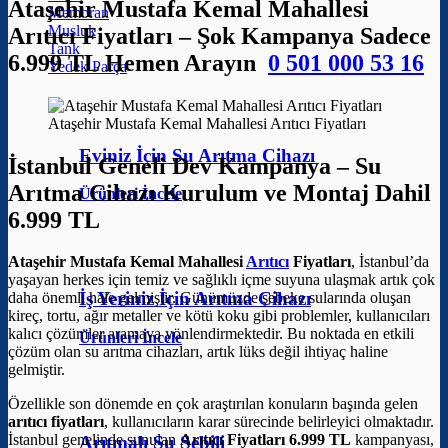
Ataşehir Mustafa Kemal Mahallesi
Membran
Musluk
Arıtıcı Fiyatları – Şok Kampanya Sadece
Tank
6.999 TL Hemen Arayın
0 501 000 53 16
Yedek Parça
Ataşehir Mustafa Kemal Mahallesi Arıtıcı Fiyatları
Eviniz İçin Su Arıtma Cihazı
İstanbul Geneli Dev Kampanya – Su
Arıtma Cihazı Kurulum ve Montaj Dahil
Ürünleri İncele
6.999 TL
Ataşehir Mustafa Kemal Mahallesi
Arıtıcı
Fiyatları
, İstanbul’da
yaşayan herkes için temiz ve sağlıklı içme suyuna ulaşmak artık çok
İş Yeriniz İçin Arıtma Cihazı
daha önemli hale gelmiştir. Günümüzde şebeke sularında oluşan
kireç, tortu, ağır metaller ve kötü koku gibi problemler, kullanıcıları
kalıcı çözümler aramaya yönlendirmektedir. Bu noktada en etkili
Ürünleri İncele
çözüm olan su arıtma cihazları, artık lüks değil ihtiyaç haline
gelmiştir.
Özellikle son dönemde en çok araştırılan konuların başında gelen
arıtıcı fiyatları
, kullanıcıların karar sürecinde belirleyici olmaktadır.
İstanbul genelinde sunulan
Arıtıcı Fiyatları 6.999 TL
kampanyası,
Arıtmalı Su Sebili