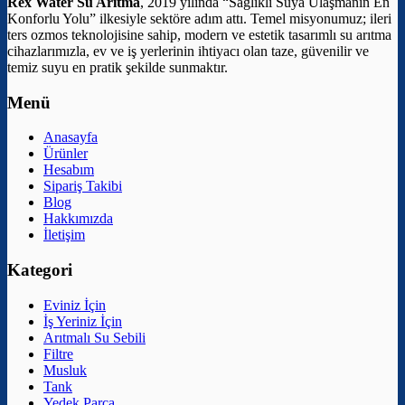
Rex Water Su Arıtma
, 2019 yılında “Sağlıklı Suya Ulaşmanın En
Konforlu Yolu” ilkesiyle sektöre adım attı. Temel misyonumuz; ileri
ters ozmos teknolojisine sahip, modern ve estetik tasarımlı su arıtma
cihazlarımızla, ev ve iş yerlerinin ihtiyacı olan taze, güvenilir ve
temiz suyu en pratik şekilde sunmaktır.
Menü
Anasayfa
Ürünler
Hesabım
Sipariş Takibi
Blog
Hakkımızda
İletişim
Kategori
Eviniz İçin
İş Yeriniz İçin
Arıtmalı Su Sebili
Filtre
Musluk
Tank
Yedek Parça