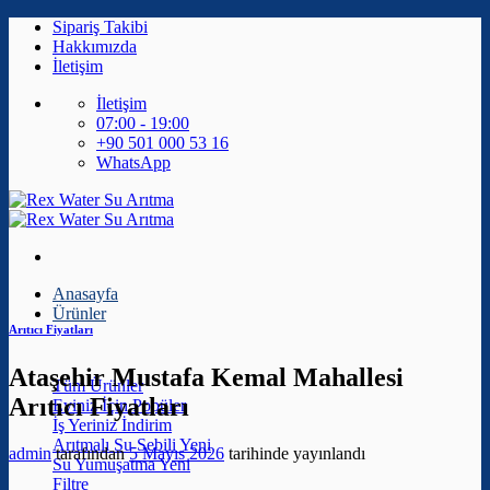
İçeriğe
Sipariş Takibi
atla
Hakkımızda
İletişim
İletişim
07:00 - 19:00
+90 501 000 53 16
WhatsApp
Anasayfa
Ürünler
Arıtıcı Fiyatları
Ataşehir Mustafa Kemal Mahallesi
Tüm Ürünler
Arıtıcı Fiyatları
Eviniz İçin
İş Yeriniz
Arıtmalı Su Sebili
admin
tarafından
5 Mayıs 2026
tarihinde yayınlandı
Su Yumuşatma
Filtre