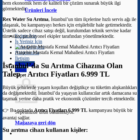
hem ekonomik hem de kaliteli bir çözüm sunarak büyük ilgi
görmektedir.
Ürünleri İncele
Rex Water Su Arıtma
, İstanbul’un tüm ilçelerine hızlı servis ağı ile
ulaşarak, bu kampanyayı herkes için erişilebilir hale getirmektedir.
Üstelik sadece cihaz satışı değil, kurulumdan teknik servise kadar
Eviniz İçin
tüm süreç profesyonel ekipler tarafından yönetilmektedir.
İş Yeriniz İçin
Filtre Değişimi
Ataşehir Mustafa Kemal Mahallesi Arıtıcı Fiyatları
Hakkımızda
İletişim
Giriş Yap
İstanbul’da Su Arıtma Cihazına Olan
Sepet
Talep –
Arıtıcı Fiyatları 6.999 TL
Sepet
Büyük şehirlerde yaşam koşulları değiştikçe su tüketim alışkanlıkları
da değişmektedir. İstanbul’da yaşayan kullanıcılar artık damacana su
taşımak yerine daha pratik ve ekonomik çözümler tercih etmektedir.
👉 Bu noktada
Arıtıcı Fiyatları 6.999 TL
kampanyası büyük bir
Sepetinizde ürün bulunmuyor.
avantaj sağlar.
Mağazaya geri dön
Su arıtma cihazı kullanan kişiler: