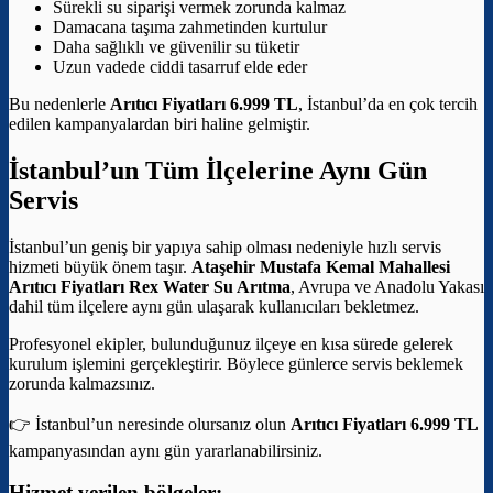
Sürekli su siparişi vermek zorunda kalmaz
Damacana taşıma zahmetinden kurtulur
Daha sağlıklı ve güvenilir su tüketir
Uzun vadede ciddi tasarruf elde eder
Bu nedenlerle
Arıtıcı Fiyatları 6.999 TL
, İstanbul’da en çok tercih
edilen kampanyalardan biri haline gelmiştir.
İstanbul’un Tüm İlçelerine Aynı Gün
Servis
İstanbul’un geniş bir yapıya sahip olması nedeniyle hızlı servis
hizmeti büyük önem taşır.
Ataşehir Mustafa Kemal Mahallesi
Arıtıcı Fiyatları
Rex Water Su Arıtma
, Avrupa ve Anadolu Yakası
dahil tüm ilçelere aynı gün ulaşarak kullanıcıları bekletmez.
Profesyonel ekipler, bulunduğunuz ilçeye en kısa sürede gelerek
kurulum işlemini gerçekleştirir. Böylece günlerce servis beklemek
zorunda kalmazsınız.
👉 İstanbul’un neresinde olursanız olun
Arıtıcı Fiyatları 6.999 TL
kampanyasından aynı gün yararlanabilirsiniz.
Hizmet verilen bölgeler: