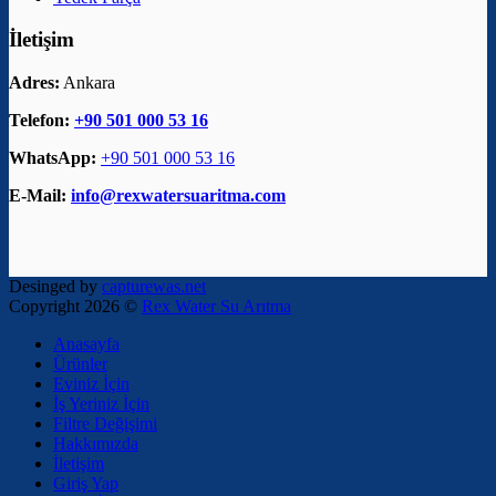
İletişim
Adres:
Ankara
Telefon:
+90 501 000 53 16
WhatsApp:
+90 501 000 53 16
E-Mail:
info@rexwatersuaritma.com
Desinged by
capturewas.net
Copyright 2026 ©
Rex Water Su Arıtma
Anasayfa
Ürünler
Eviniz İçin
İş Yeriniz İçin
Filtre Değişimi
Hakkımızda
İletişim
Giriş Yap