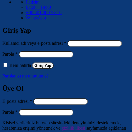
İletişim
07:00 - 19:00
+90 501 000 53 16
WhatsApp
Giriş Yap
Gerekli
Kullanıcı adı veya e-posta adresi
*
Gerekli
Parola
*
Beni hatırla
Giriş Yap
Parolanızı mı unuttunuz?
Üye Ol
Gerekli
E-posta adresi
*
Gerekli
Parola
*
Kişisel verileriniz bu web sitesindeki deneyiminizi desteklemek,
hesabınıza erişimi yönetmek ve
gizlilik ilkesi
sayfamızda açıklanan