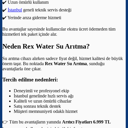
✔️ Uzun ömürlü kullanım
✔️
İstanbul
geneli teknik servis desteği
✔️ Yerinde arıza giderme hizmeti
Bu avantajlar sayesinde kullanıcılar ekstra ücret ödemeden tüm
hizmetleri tek paket içinde alır.
Neden Rex Water Su Arıtma?
Su arıtma cihazı alırken sadece fiyat değil, hizmet kalitesi de büyük
önem taşır. Bu noktada
Rex Water Su Arıtma
, sunduğu
avantajlarla öne çıkar.
Tercih edilme nedenleri:
Deneyimli ve profesyonel ekip
İstanbul genelinde hızlı servis ağı
Kaliteli ve uzun ömürlü cihazlar
Satış sonrası teknik destek
Müşteri memnuniyeti odaklı hizmet
👉 Tüm bu avantajların yanında
Arıtıcı Fiyatları 6.999 TL