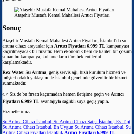
Ataşehir Mustafa Kemal Mahallesi Arıtıcı Fiyatları
Sonuç
Ataşehir Mustafa Kemal Mahallesi Arıtıcı Fiyatları, İstanbul’da su
arıtma cihazı arayanlar için
Arıtıcı Fiyatları 6.999 TL
kampanyası
kaçırılmayacak bir fırsattır. Hem ekonomik hem de kaliteli bir çözüm
sunan bu kampanya, kullanıcıların tüm beklentilerini
karşılamaktadır.
Rex Water Su Arıtma
, geniş servis ağı, hızlı kurulum hizmeti ve
müşteri odaklı yaklaşımı ile İstanbul genelinde güvenilir bir hizmet
sunmaktadır.
👉 Siz de bu fırsatı kaçırmadan hemen iletişime geçin ve
Arıtıcı
Fiyatları 6.999 TL
avantajıyla sağlıklı suya geçiş yapın.
Hizmetlerimiz:
Su Arıtma Cihazı İstanbul, Su Arıtma Cihazı Satışı İstanbul, Ev Tipi
Su Arıtma Cihazı İstanbul, En Uygun Su Arıtma Cihazı İstanbul, Su
Arıtma Cihazı Fiyatları İstanbul,
Arıtıcı Fiyatları 6.999 TL
,