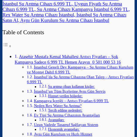
İstanbul Su Arıtma Cihazı 6.999 TL, Uygun Fiyatlı Su Arıtma
Cihazı 6.999 TL, Su Arıtma Cihazı Kampanya İstanbul 6.999 TL,
Rex Water Su Arıtma Cihazı İstanbul, İstanbul Su Arıtma Cihazı
Satın Al, Aynı Gün Kurulum Su Arıtma Cihazı İstanbul
Table of Contents
Ataşehir Mustafa Kemal Mahallesi Arıtıcı Fiyatları – Şok
Kampanya Sadece 6.999 TL Hemen Arayın 0 501 000 53 16
İstanbul Geneli Dev Kampanya – Su Arıtma Cihazı Kurulum
ve Montaj Dahil 6.999 TL
İstanbul’da Su Arıtma Cihazına Olan Talep – Arıtıcı Fiyatları
6.999 TL
Su arıtma cihazı kullanan kişiler:
İstanbul’un Tüm İlçelerine Aynı Gün Servis
Hizmet verilen bölgeler:
Kampanya İçeriği – Arıtıcı Fiyatları 6.999 TL
Neden Rex Water Su Arıtma?
Tercih edilme nedenleri:
Ev Tipi Su Arıtma Cihazının Avantajları
Avantajları:
Uzun Vadede Tasarruf Sağlayan Sistem
Ekonomik avantajları:
Aynı Gün Kurulum ve Hızlı Hizmet