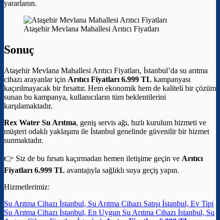
yararlanın.
Ataşehir Mevlana Mahallesi Arıtıcı Fiyatları
Sonuç
Ataşehir Mevlana Mahallesi Arıtıcı Fiyatları, İstanbul’da su arıtma
cihazı arayanlar için
Arıtıcı Fiyatları 6.999 TL
kampanyası
kaçırılmayacak bir fırsattır. Hem ekonomik hem de kaliteli bir çözüm
sunan bu kampanya, kullanıcıların tüm beklentilerini
karşılamaktadır.
Rex Water Su Arıtma
, geniş servis ağı, hızlı kurulum hizmeti ve
müşteri odaklı yaklaşımı ile İstanbul genelinde güvenilir bir hizmet
sunmaktadır.
👉 Siz de bu fırsatı kaçırmadan hemen iletişime geçin ve
Arıtıcı
Fiyatları 6.999 TL
avantajıyla sağlıklı suya geçiş yapın.
Hizmetlerimiz:
Su Arıtma Cihazı İstanbul, Su Arıtma Cihazı Satışı İstanbul, Ev Tipi
Su Arıtma Cihazı İstanbul, En Uygun Su Arıtma Cihazı İstanbul, Su