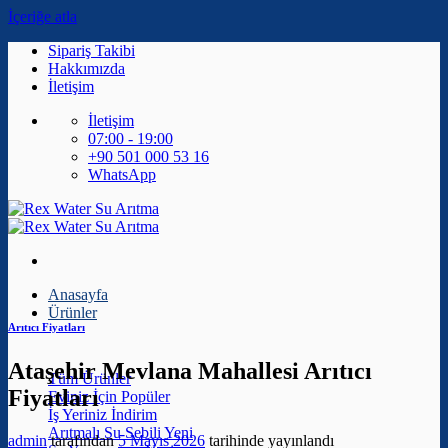
İçeriğe atla
Sipariş Takibi
Hakkımızda
İletişim
İletişim
07:00 - 19:00
+90 501 000 53 16
WhatsApp
Anasayfa
Ürünler
Arıtıcı Fiyatları
Ataşehir Mevlana Mahallesi Arıtıcı
Tüm Ürünler
Fiyatları
Eviniz İçin
İş Yeriniz
Arıtmalı Su Sebili
admin
tarafından
5 Mayıs 2026
tarihinde yayınlandı