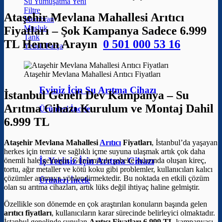
Su Yumuşatma
Filtre
Ataşehir Mevlana Mahallesi Arıtıcı
Membran
Musluk
Fiyatları – Şok Kampanya Sadece 6.999
Tank
TL Hemen Arayın
0 501 000 53 16
Yedek Parça
Ataşehir Mevlana Mahallesi Arıtıcı Fiyatları
Eviniz İçin Su Arıtma Cihazı
İstanbul Geneli Dev Kampanya – Su
Arıtma Cihazı Kurulum ve Montaj Dahil
Ürünleri İncele
6.999 TL
Ataşehir Mevlana Mahallesi
Arıtıcı
Fiyatları
, İstanbul’da yaşayan
herkes için temiz ve sağlıklı içme suyuna ulaşmak artık çok daha
İş Yeriniz İçin Arıtma Cihazı
önemli hale gelmiştir. Günümüzde şebeke sularında oluşan kireç,
tortu, ağır metaller ve kötü koku gibi problemler, kullanıcıları kalıcı
çözümler aramaya yönlendirmektedir. Bu noktada en etkili çözüm
Ürünleri İncele
olan su arıtma cihazları, artık lüks değil ihtiyaç haline gelmiştir.
Özellikle son dönemde en çok araştırılan konuların başında gelen
arıtıcı fiyatları
, kullanıcıların karar sürecinde belirleyici olmaktadır.
İstanbul genelinde sunulan
Arıtıcı Fiyatları 6.999 TL
kampanyası,