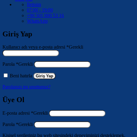
İletişim
07:00 - 19:00
+90 501 000 53 16
WhatsApp
Giriş Yap
Kullanıcı adı veya e-posta adresi
*
Gerekli
Parola
*
Gerekli
Beni hatırla
Giriş Yap
Parolanızı mı unuttunuz?
Üye Ol
E-posta adresi
*
Gerekli
Parola
*
Gerekli
Kişisel verileriniz bu web sitesindeki deneyiminizi desteklemek,