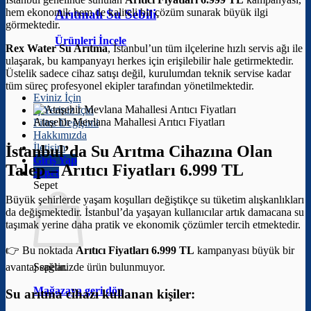
hem ekonomik hem de kaliteli bir çözüm sunarak büyük ilgi
Arıtmalı Su Sebili
görmektedir.
Ürünleri İncele
Rex Water Su Arıtma
, İstanbul’un tüm ilçelerine hızlı servis ağı ile
ulaşarak, bu kampanyayı herkes için erişilebilir hale getirmektedir.
Üstelik sadece cihaz satışı değil, kurulumdan teknik servise kadar
tüm süreç profesyonel ekipler tarafından yönetilmektedir.
Eviniz İçin
İş Yeriniz İçin
Ataşehir Mevlana Mahallesi Arıtıcı Fiyatları
Filtre Değişimi
Hakkımızda
İletişim
İstanbul’da Su Arıtma Cihazına Olan
Giriş Yap
Talep –
Arıtıcı Fiyatları 6.999 TL
Sepet
Sepet
Büyük şehirlerde yaşam koşulları değiştikçe su tüketim alışkanlıkları
da değişmektedir. İstanbul’da yaşayan kullanıcılar artık damacana su
taşımak yerine daha pratik ve ekonomik çözümler tercih etmektedir.
👉 Bu noktada
Arıtıcı Fiyatları 6.999 TL
kampanyası büyük bir
avantaj sağlar.
Sepetinizde ürün bulunmuyor.
Mağazaya geri dön
Su arıtma cihazı kullanan kişiler: