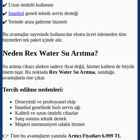
✔️ Uzun ömürlü kullanım
✔️
İstanbul
geneli teknik servis desteği
✔️ Yerinde arıza giderme hizmeti
Bu avantajlar sayesinde kullanıcılar ekstra ücret ödemeden tüm
hizmetleri tek paket içinde alır.
Neden Rex Water Su Arıtma?
Su arıtma cihazı alırken sadece fiyat değil, hizmet kalitesi de büyük
önem taşır. Bu noktada
Rex Water Su Arıtma
, sunduğu
avantajlarla öne çıkar.
Tercih edilme nedenleri:
Deneyimli ve profesyonel ekip
İstanbul genelinde hızlı servis ağı
Kaliteli ve uzun ömürlü cihazlar
Satış sonrası teknik destek
Müşteri memnuniyeti odaklı hizmet
👉 Tüm bu avantajların yanında
Arıtıcı Fiyatları 6.999 TL