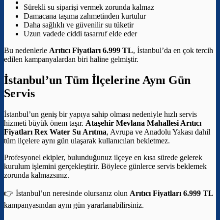
Sürekli su siparişi vermek zorunda kalmaz
Damacana taşıma zahmetinden kurtulur
Daha sağlıklı ve güvenilir su tüketir
Uzun vadede ciddi tasarruf elde eder
Bu nedenlerle
Arıtıcı Fiyatları 6.999 TL
, İstanbul’da en çok tercih
edilen kampanyalardan biri haline gelmiştir.
İstanbul’un Tüm İlçelerine Aynı Gün
Servis
İstanbul’un geniş bir yapıya sahip olması nedeniyle hızlı servis
hizmeti büyük önem taşır.
Ataşehir Mevlana Mahallesi Arıtıcı
Fiyatları
Rex Water Su Arıtma
, Avrupa ve Anadolu Yakası dahil
tüm ilçelere aynı gün ulaşarak kullanıcıları bekletmez.
Profesyonel ekipler, bulunduğunuz ilçeye en kısa sürede gelerek
kurulum işlemini gerçekleştirir. Böylece günlerce servis beklemek
zorunda kalmazsınız.
👉 İstanbul’un neresinde olursanız olun
Arıtıcı Fiyatları 6.999 TL
kampanyasından aynı gün yararlanabilirsiniz.