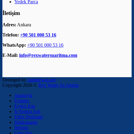
Yedek Parça
İletişim
Adres:
Ankara
Telefon:
+90 501 000 53 16
WhatsApp:
+90 501 000 53 16
E-Mail:
info@rexwatersuaritma.com
Desinged by
capturewas.net
Copyright 2026 ©
Rex Water Su Arıtma
Anasayfa
Ürünler
Eviniz İçin
İş Yeriniz İçin
Filtre Değişimi
Hakkımızda
İletişim
Giriş Yap