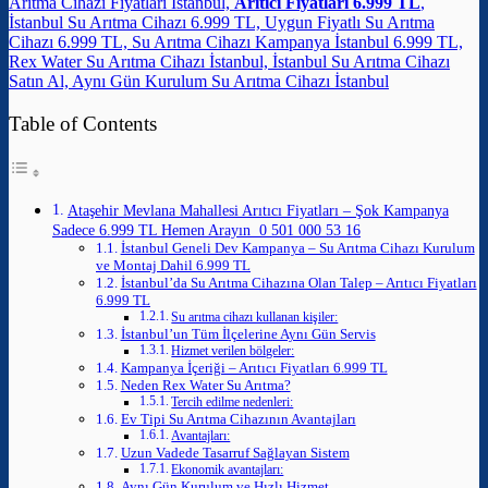
Arıtma Cihazı Fiyatları İstanbul,
Arıtıcı Fiyatları 6.999 TL
,
İstanbul Su Arıtma Cihazı 6.999 TL, Uygun Fiyatlı Su Arıtma
Cihazı 6.999 TL, Su Arıtma Cihazı Kampanya İstanbul 6.999 TL,
Rex Water Su Arıtma Cihazı İstanbul, İstanbul Su Arıtma Cihazı
Satın Al, Aynı Gün Kurulum Su Arıtma Cihazı İstanbul
Table of Contents
Ataşehir Mevlana Mahallesi Arıtıcı Fiyatları – Şok Kampanya
Sadece 6.999 TL Hemen Arayın 0 501 000 53 16
İstanbul Geneli Dev Kampanya – Su Arıtma Cihazı Kurulum
ve Montaj Dahil 6.999 TL
İstanbul’da Su Arıtma Cihazına Olan Talep – Arıtıcı Fiyatları
6.999 TL
Su arıtma cihazı kullanan kişiler:
İstanbul’un Tüm İlçelerine Aynı Gün Servis
Hizmet verilen bölgeler:
Kampanya İçeriği – Arıtıcı Fiyatları 6.999 TL
Neden Rex Water Su Arıtma?
Tercih edilme nedenleri:
Ev Tipi Su Arıtma Cihazının Avantajları
Avantajları:
Uzun Vadede Tasarruf Sağlayan Sistem
Ekonomik avantajları:
Aynı Gün Kurulum ve Hızlı Hizmet