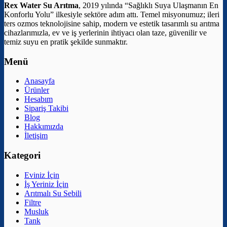
Rex Water Su Arıtma
, 2019 yılında “Sağlıklı Suya Ulaşmanın En
Konforlu Yolu” ilkesiyle sektöre adım attı. Temel misyonumuz; ileri
ters ozmos teknolojisine sahip, modern ve estetik tasarımlı su arıtma
cihazlarımızla, ev ve iş yerlerinin ihtiyacı olan taze, güvenilir ve
temiz suyu en pratik şekilde sunmaktır.
Menü
Anasayfa
Ürünler
Hesabım
Sipariş Takibi
Blog
Hakkımızda
İletişim
Kategori
Eviniz İçin
İş Yeriniz İçin
Arıtmalı Su Sebili
Filtre
Musluk
Tank