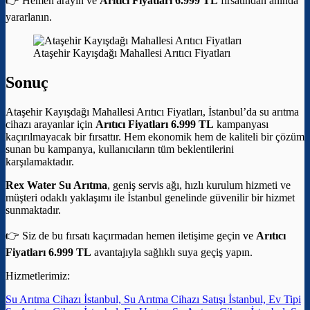
👉 Hemen arayın ve
Arıtıcı Fiyatları 6.999 TL
fırsatından anında
yararlanın.
Ataşehir Kayışdağı Mahallesi Arıtıcı Fiyatları
Sonuç
Ataşehir Kayışdağı Mahallesi Arıtıcı Fiyatları, İstanbul’da su arıtma
cihazı arayanlar için
Arıtıcı Fiyatları 6.999 TL
kampanyası
kaçırılmayacak bir fırsattır. Hem ekonomik hem de kaliteli bir çözüm
sunan bu kampanya, kullanıcıların tüm beklentilerini
karşılamaktadır.
Rex Water Su Arıtma
, geniş servis ağı, hızlı kurulum hizmeti ve
müşteri odaklı yaklaşımı ile İstanbul genelinde güvenilir bir hizmet
sunmaktadır.
👉 Siz de bu fırsatı kaçırmadan hemen iletişime geçin ve
Arıtıcı
Fiyatları 6.999 TL
avantajıyla sağlıklı suya geçiş yapın.
Hizmetlerimiz:
Su Arıtma Cihazı İstanbul, Su Arıtma Cihazı Satışı İstanbul, Ev Tipi