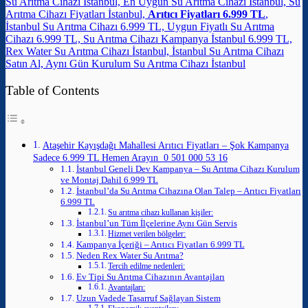
Su Arıtma Cihazı İstanbul, En Uygun Su Arıtma Cihazı İstanbul, Su
Arıtma Cihazı Fiyatları İstanbul,
Arıtıcı Fiyatları 6.999 TL
,
İstanbul Su Arıtma Cihazı 6.999 TL, Uygun Fiyatlı Su Arıtma
Cihazı 6.999 TL, Su Arıtma Cihazı Kampanya İstanbul 6.999 TL,
Rex Water Su Arıtma Cihazı İstanbul, İstanbul Su Arıtma Cihazı
Satın Al, Aynı Gün Kurulum Su Arıtma Cihazı İstanbul
Table of Contents
Ataşehir Kayışdağı Mahallesi Arıtıcı Fiyatları – Şok Kampanya
Sadece 6.999 TL Hemen Arayın 0 501 000 53 16
İstanbul Geneli Dev Kampanya – Su Arıtma Cihazı Kurulum
ve Montaj Dahil 6.999 TL
İstanbul’da Su Arıtma Cihazına Olan Talep – Arıtıcı Fiyatları
6.999 TL
Su arıtma cihazı kullanan kişiler:
İstanbul’un Tüm İlçelerine Aynı Gün Servis
Hizmet verilen bölgeler:
Kampanya İçeriği – Arıtıcı Fiyatları 6.999 TL
Neden Rex Water Su Arıtma?
Tercih edilme nedenleri:
Ev Tipi Su Arıtma Cihazının Avantajları
Avantajları:
Uzun Vadede Tasarruf Sağlayan Sistem