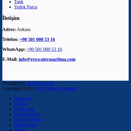
Tank
Yedek Parça
İletişim
Adres:
Ankara
Telefon:
+90 501 000 53 16
WhatsApp:
+90 501 000 53 16
E-Mail:
info@rexwatersuaritma.com
Desinged by
capturewas.net
Copyright 2026 ©
Rex Water Su Arıtma
Anasayfa
Ürünler
Eviniz İçin
İş Yeriniz İçin
Filtre Değişimi
Hakkımızda
İletişim