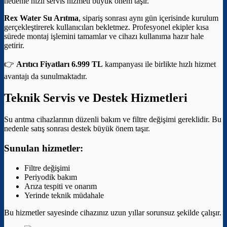
nedenle hızlı servis hizmeti büyük önem taşır.
Rex Water Su Arıtma
, sipariş sonrası aynı gün içerisinde kurulum
gerçekleştirerek kullanıcıları bekletmez. Profesyonel ekipler kısa
sürede montaj işlemini tamamlar ve cihazı kullanıma hazır hale
getirir.
👉
Arıtıcı Fiyatları 6.999 TL
kampanyası ile birlikte hızlı hizmet
avantajı da sunulmaktadır.
Teknik Servis ve Destek Hizmetleri
Su arıtma cihazlarının düzenli bakım ve filtre değişimi gereklidir. Bu
nedenle satış sonrası destek büyük önem taşır.
Sunulan hizmetler:
Filtre değişimi
Periyodik bakım
Arıza tespiti ve onarım
Yerinde teknik müdahale
Bu hizmetler sayesinde cihazınız uzun yıllar sorunsuz şekilde çalışır.