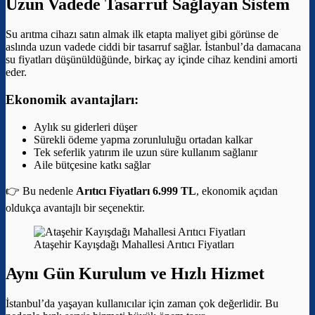
Uzun Vadede Tasarruf Sağlayan Sistem
Su arıtma cihazı satın almak ilk etapta maliyet gibi görünse de
aslında uzun vadede ciddi bir tasarruf sağlar. İstanbul’da damacana
su fiyatları düşünüldüğünde, birkaç ay içinde cihaz kendini amorti
eder.
Ekonomik avantajları:
Aylık su giderleri düşer
Sürekli ödeme yapma zorunluluğu ortadan kalkar
Tek seferlik yatırım ile uzun süre kullanım sağlanır
Aile bütçesine katkı sağlar
👉 Bu nedenle
Arıtıcı Fiyatları 6.999 TL
, ekonomik açıdan
oldukça avantajlı bir seçenektir.
Ataşehir Kayışdağı Mahallesi Arıtıcı Fiyatları
Aynı Gün Kurulum ve Hızlı Hizmet
İstanbul’da yaşayan kullanıcılar için zaman çok değerlidir. Bu