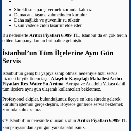
Sürekli su siparişi vermek zorunda kalmaz
Damacana taşıma zahmetinden kurtulur
Daha sağlıklı ve güvenilir su tüketir
Uzun vadede ciddi tasarruf elde eder
Bu nedenlerle
Arıtıcı Fiyatları 6.999 TL
, İstanbul’da en çok tercih
edilen kampanyalardan biri haline gelmiştir.
İstanbul’un Tüm İlçelerine Aynı Gün
Servis
İstanbul’un geniş bir yapıya sahip olması nedeniyle hızlı servis
hizmeti büyük önem taşır.
Ataşehir Kayışdağı Mahallesi Arıtıcı
Fiyatları
Rex Water Su Arıtma
, Avrupa ve Anadolu Yakası dahil
tüm ilçelere aynı gün ulaşarak kullanıcıları bekletmez.
Profesyonel ekipler, bulunduğunuz ilçeye en kısa sürede gelerek
kurulum işlemini gerçekleştirir. Böylece günlerce servis beklemek
zorunda kalmazsınız.
👉 İstanbul’un neresinde olursanız olun
Arıtıcı Fiyatları 6.999 TL
kampanyasından aynı gün yararlanabilirsiniz.