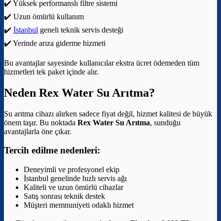
✔️ Yüksek performanslı filtre sistemi
✔️ Uzun ömürlü kullanım
✔️
İstanbul
geneli teknik servis desteği
✔️ Yerinde arıza giderme hizmeti
Bu avantajlar sayesinde kullanıcılar ekstra ücret ödemeden tüm
hizmetleri tek paket içinde alır.
Neden Rex Water Su Arıtma?
Su arıtma cihazı alırken sadece fiyat değil, hizmet kalitesi de büyük
önem taşır. Bu noktada
Rex Water Su Arıtma
, sunduğu
avantajlarla öne çıkar.
Tercih edilme nedenleri:
Deneyimli ve profesyonel ekip
İstanbul genelinde hızlı servis ağı
Kaliteli ve uzun ömürlü cihazlar
Satış sonrası teknik destek
Müşteri memnuniyeti odaklı hizmet