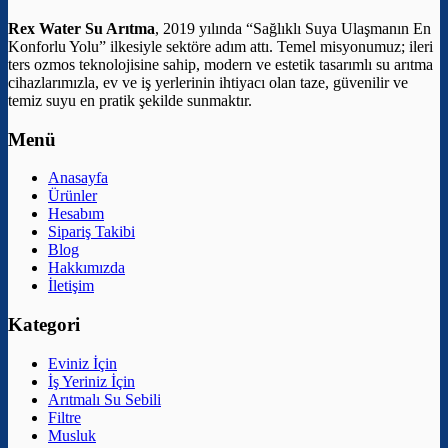
Rex Water Su Arıtma
, 2019 yılında “Sağlıklı Suya Ulaşmanın En
Konforlu Yolu” ilkesiyle sektöre adım attı. Temel misyonumuz; ileri
ters ozmos teknolojisine sahip, modern ve estetik tasarımlı su arıtma
cihazlarımızla, ev ve iş yerlerinin ihtiyacı olan taze, güvenilir ve
temiz suyu en pratik şekilde sunmaktır.
Menü
Anasayfa
Ürünler
Hesabım
Sipariş Takibi
Blog
Hakkımızda
İletişim
Kategori
Eviniz İçin
İş Yeriniz İçin
Arıtmalı Su Sebili
Filtre
Musluk