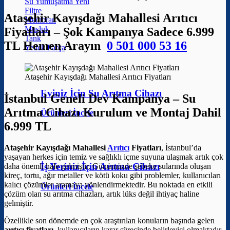
Su Yumuşatma
Filtre
Ataşehir Kayışdağı Mahallesi Arıtıcı
Membran
Musluk
Fiyatları – Şok Kampanya Sadece 6.999
Tank
TL Hemen Arayın
0 501 000 53 16
Yedek Parça
Ataşehir Kayışdağı Mahallesi Arıtıcı Fiyatları
Eviniz İçin Su Arıtma Cihazı
İstanbul Geneli Dev Kampanya – Su
Arıtma Cihazı Kurulum ve Montaj Dahil
Ürünleri İncele
6.999 TL
Ataşehir Kayışdağı Mahallesi
Arıtıcı
Fiyatları
, İstanbul’da
yaşayan herkes için temiz ve sağlıklı içme suyuna ulaşmak artık çok
İş Yeriniz İçin Arıtma Cihazı
daha önemli hale gelmiştir. Günümüzde şebeke sularında oluşan
kireç, tortu, ağır metaller ve kötü koku gibi problemler, kullanıcıları
kalıcı çözümler aramaya yönlendirmektedir. Bu noktada en etkili
Ürünleri İncele
çözüm olan su arıtma cihazları, artık lüks değil ihtiyaç haline
gelmiştir.
Özellikle son dönemde en çok araştırılan konuların başında gelen
arıtıcı fiyatları
, kullanıcıların karar sürecinde belirleyici olmaktadır.