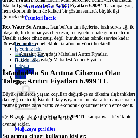
İstanbul genelinde sunulan
Arıtıcı Fiyatları 6.999 TL
kampanyası,
Arıtmalı Su Sebili
hem ekonomik hem de kaliteli bir çözüm sunarak büyük ilgi
görmektedir.
Ürünleri İncele
Rex Water Su Arıtma
, İstanbul’un tüm ilçelerine hızlı servis ağı ile
ulaşarak, bu kampanyayı herkes için erişilebilir hale getirmektedir.
Üstelik sadece cihaz satışı değil, kurulumdan teknik servise kadar
Eviniz İçin
tüm süreç profesyonel ekipler tarafından yönetilmektedir.
İş Yeriniz İçin
Filtre Değişimi
Ataşehir Kayışdağı Mahallesi Arıtıcı Fiyatları
Hakkımızda
İletişim
Giriş Yap
İstanbul’da Su Arıtma Cihazına Olan
Sepet
Talep –
Arıtıcı Fiyatları 6.999 TL
Sepet
Büyük şehirlerde yaşam koşulları değiştikçe su tüketim alışkanlıkları
da değişmektedir. İstanbul’da yaşayan kullanıcılar artık damacana su
taşımak yerine daha pratik ve ekonomik çözümler tercih etmektedir.
👉 Bu noktada
Arıtıcı Fiyatları 6.999 TL
kampanyası büyük bir
Sepetinizde ürün bulunmuyor.
avantaj sağlar.
Mağazaya geri dön
Su arıtma cihazı kullanan kişiler: