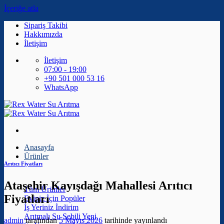
İçeriğe atla
Sipariş Takibi
Hakkımızda
İletişim
İletişim
07:00 - 19:00
+90 501 000 53 16
WhatsApp
Anasayfa
Ürünler
Arıtıcı Fiyatları
Ataşehir Kayışdağı Mahallesi Arıtıcı
Tüm Ürünler
Fiyatları
Eviniz İçin
İş Yeriniz
Arıtmalı Su Sebili
admin
tarafından
5 Mayıs 2026
tarihinde yayınlandı