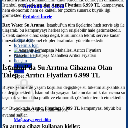
İstanbul genelinde sunulan
Arıtıcı Fiyatları 6.999 TL
kampanyası,
Arıtmalı Su Sebili
hem ekonomik hem de kaliteli bir çözüm sunarak büyük ilgi
görmektedir.
Ürünleri İncele
Rex Water Su Arıtma
, İstanbul’un tüm ilçelerine hızlı servis ağı ile
ulaşarak, bu kampanyayı herkes için erişilebilir hale getirmektedir.
Üstelik sadece cihaz satışı değil, kurulumdan teknik servise kadar
Eviniz İçin
tüm süreç profesyonel ekipler tarafından yönetilmektedir.
İş Yeriniz İçin
Filtre Değişimi
Ataşehir Ferhatpaşa Mahallesi Arıtıcı Fiyatları
Hakkımızda
İletişim
Giriş Yap
İstanbul’da Su Arıtma Cihazına Olan
Sepet
Talep –
Arıtıcı Fiyatları 6.999 TL
Sepet
Büyük şehirlerde yaşam koşulları değiştikçe su tüketim alışkanlıkları
da değişmektedir. İstanbul’da yaşayan kullanıcılar artık damacana su
taşımak yerine daha pratik ve ekonomik çözümler tercih etmektedir.
👉 Bu noktada
Arıtıcı Fiyatları 6.999 TL
kampanyası büyük bir
Sepetinizde ürün bulunmuyor.
avantaj sağlar.
Mağazaya geri dön
Su arıtma cihazı kullanan kişiler: