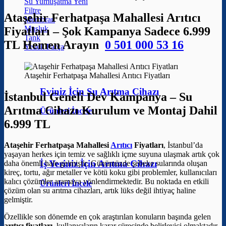
Su Yumuşatma
Filtre
Ataşehir Ferhatpaşa Mahallesi Arıtıcı
Membran
Musluk
Fiyatları – Şok Kampanya Sadece 6.999
Tank
TL Hemen Arayın
0 501 000 53 16
Yedek Parça
Ataşehir Ferhatpaşa Mahallesi Arıtıcı Fiyatları
Eviniz İçin Su Arıtma Cihazı
İstanbul Geneli Dev Kampanya – Su
Arıtma Cihazı Kurulum ve Montaj Dahil
Ürünleri İncele
6.999 TL
Ataşehir Ferhatpaşa Mahallesi
Arıtıcı
Fiyatları
, İstanbul’da
yaşayan herkes için temiz ve sağlıklı içme suyuna ulaşmak artık çok
İş Yeriniz İçin Arıtma Cihazı
daha önemli hale gelmiştir. Günümüzde şebeke sularında oluşan
kireç, tortu, ağır metaller ve kötü koku gibi problemler, kullanıcıları
kalıcı çözümler aramaya yönlendirmektedir. Bu noktada en etkili
Ürünleri İncele
çözüm olan su arıtma cihazları, artık lüks değil ihtiyaç haline
gelmiştir.
Özellikle son dönemde en çok araştırılan konuların başında gelen
arıtıcı fiyatları
, kullanıcıların karar sürecinde belirleyici olmaktadır.