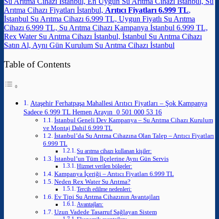
Su Arıtma Cihazı İstanbul, En Uygun Su Arıtma Cihazı İstanbul, Su
Arıtma Cihazı Fiyatları İstanbul,
Arıtıcı Fiyatları 6.999 TL
,
İstanbul Su Arıtma Cihazı 6.999 TL, Uygun Fiyatlı Su Arıtma
Cihazı 6.999 TL, Su Arıtma Cihazı Kampanya İstanbul 6.999 TL,
Rex Water Su Arıtma Cihazı İstanbul, İstanbul Su Arıtma Cihazı
Satın Al, Aynı Gün Kurulum Su Arıtma Cihazı İstanbul
Table of Contents
Ataşehir Ferhatpaşa Mahallesi Arıtıcı Fiyatları – Şok Kampanya
Sadece 6.999 TL Hemen Arayın 0 501 000 53 16
İstanbul Geneli Dev Kampanya – Su Arıtma Cihazı Kurulum
ve Montaj Dahil 6.999 TL
İstanbul’da Su Arıtma Cihazına Olan Talep – Arıtıcı Fiyatları
6.999 TL
Su arıtma cihazı kullanan kişiler:
İstanbul’un Tüm İlçelerine Aynı Gün Servis
Hizmet verilen bölgeler:
Kampanya İçeriği – Arıtıcı Fiyatları 6.999 TL
Neden Rex Water Su Arıtma?
Tercih edilme nedenleri:
Ev Tipi Su Arıtma Cihazının Avantajları
Avantajları:
Uzun Vadede Tasarruf Sağlayan Sistem