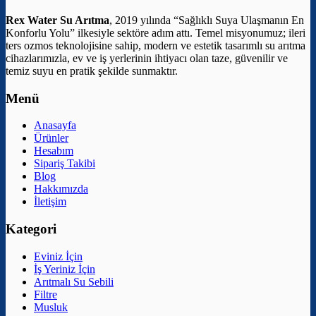
Rex Water Su Arıtma
, 2019 yılında “Sağlıklı Suya Ulaşmanın En
Konforlu Yolu” ilkesiyle sektöre adım attı. Temel misyonumuz; ileri
ters ozmos teknolojisine sahip, modern ve estetik tasarımlı su arıtma
cihazlarımızla, ev ve iş yerlerinin ihtiyacı olan taze, güvenilir ve
temiz suyu en pratik şekilde sunmaktır.
Menü
Anasayfa
Ürünler
Hesabım
Sipariş Takibi
Blog
Hakkımızda
İletişim
Kategori
Eviniz İçin
İş Yeriniz İçin
Arıtmalı Su Sebili
Filtre
Musluk