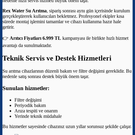
nedenle hızlı servis hizmeti büyük önem taşır.
Rex Water Su Arıtma
, sipariş sonrası aynı gün içerisinde kurulum
gerçekleştirerek kullanıcıları bekletmez. Profesyonel ekipler kısa
sürede montaj işlemini tamamlar ve cihazı kullanıma hazır hale
getirir.
👉
Arıtıcı Fiyatları 6.999 TL
kampanyası ile birlikte hızlı hizmet
avantajı da sunulmaktadır.
Teknik Servis ve Destek Hizmetleri
Su arıtma cihazlarının düzenli bakım ve filtre değişimi gereklidir. Bu
nedenle satış sonrası destek büyük önem taşır.
Sunulan hizmetler:
Filtre değişimi
Periyodik bakım
Arıza tespiti ve onarım
Yerinde teknik müdahale
Bu hizmetler sayesinde cihazınız uzun yıllar sorunsuz şekilde çalışır.