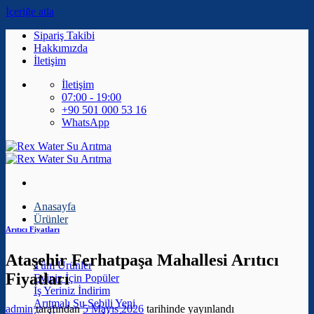
İçeriğe atla
Sipariş Takibi
Hakkımızda
İletişim
İletişim
07:00 - 19:00
+90 501 000 53 16
WhatsApp
Anasayfa
Ürünler
Arıtıcı Fiyatları
Ataşehir Ferhatpaşa Mahallesi Arıtıcı
Tüm Ürünler
Fiyatları
Eviniz İçin
İş Yeriniz
Arıtmalı Su Sebili
admin
tarafından
5 Mayıs 2026
tarihinde yayınlandı