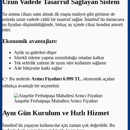
Uzun Vadede Tasarruf Sağlayan Sistem
Su arıtma cihazı satın almak ilk etapta maliyet gibi görünse de
aslında uzun vadede ciddi bir tasarruf sağlar. İstanbul’da damacana
su fiyatları düşünüldüğünde, birkaç ay içinde cihaz kendini amorti
eder.
Ekonomik avantajları:
Aylık su giderleri düşer
Sürekli ödeme yapma zorunluluğu ortadan kalkar
Tek seferlik yatırım ile uzun süre kullanım sağlanır
Aile bütçesine katkı sağlar
👉 Bu nedenle
Arıtıcı Fiyatları 6.999 TL
, ekonomik açıdan
oldukça avantajlı bir seçenektir.
Ataşehir Ferhatpaşa Mahallesi Arıtıcı Fiyatları
Aynı Gün Kurulum ve Hızlı Hizmet
İstanbul’da yaşayan kullanıcılar için zaman çok değerlidir. Bu