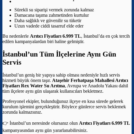
Sürekli su siparişi vermek zorunda kalmaz
Damacana taşıma zahmetinden kurtulur
Daha sağlıklı ve güvenilir su tüketir
Uzun vadede ciddi tasarruf elde eder
Bu nedenlerle
Arıtıcı Fiyatları 6.999 TL
, İstanbul’da en çok tercih
edilen kampanyalardan biri haline gelmiştir.
İstanbul’un Tüm İlçelerine Aynı Gün
Servis
İstanbul’un geniş bir yapıya sahip olması nedeniyle hızlı servis
hizmeti büyük önem taşır.
Ataşehir Ferhatpaşa Mahallesi Arıtıcı
Fiyatları
Rex Water Su Arıtma
, Avrupa ve Anadolu Yakası dahil
tüm ilçelere aynı gün ulaşarak kullanıcıları bekletmez.
Profesyonel ekipler, bulunduğunuz ilçeye en kısa sürede gelerek
kurulum işlemini gerçekleştirir. Böylece günlerce servis beklemek
zorunda kalmazsınız.
👉 İstanbul’un neresinde olursanız olun
Arıtıcı Fiyatları 6.999 TL
kampanyasından aynı gün yararlanabilirsiniz.