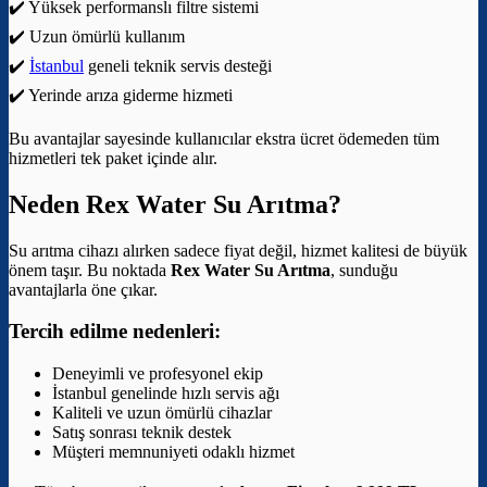
✔️ Yüksek performanslı filtre sistemi
✔️ Uzun ömürlü kullanım
✔️
İstanbul
geneli teknik servis desteği
✔️ Yerinde arıza giderme hizmeti
Bu avantajlar sayesinde kullanıcılar ekstra ücret ödemeden tüm
hizmetleri tek paket içinde alır.
Neden Rex Water Su Arıtma?
Su arıtma cihazı alırken sadece fiyat değil, hizmet kalitesi de büyük
önem taşır. Bu noktada
Rex Water Su Arıtma
, sunduğu
avantajlarla öne çıkar.
Tercih edilme nedenleri:
Deneyimli ve profesyonel ekip
İstanbul genelinde hızlı servis ağı
Kaliteli ve uzun ömürlü cihazlar
Satış sonrası teknik destek
Müşteri memnuniyeti odaklı hizmet