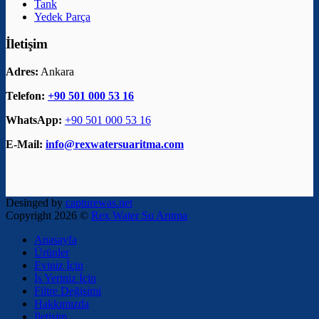
Tank
Yedek Parça
İletişim
Adres:
Ankara
Telefon:
+90 501 000 53 16
WhatsApp:
+90 501 000 53 16
E-Mail:
info@rexwatersuaritma.com
Desinged by
capturewas.net
Copyright 2026 ©
Rex Water Su Arıtma
Anasayfa
Ürünler
Eviniz İçin
İş Yeriniz İçin
Filtre Değişimi
Hakkımızda
İletişim