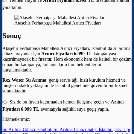
👉 Hemen arayın ve
Arıtıcı Fiyatları 6.999 TL
fırsatından anında
yararlanın.
Ataşehir Ferhatpaşa Mahallesi Arıtıcı Fiyatları
Sonuç
Ataşehir Ferhatpaşa Mahallesi Arıtıcı Fiyatları, İstanbul’da su arıtma
cihazı arayanlar için
Arıtıcı Fiyatları 6.999 TL
kampanyası
kaçırılmayacak bir fırsattır. Hem ekonomik hem de kaliteli bir çözüm
sunan bu kampanya, kullanıcıların tüm beklentilerini
karşılamaktadır.
Rex Water Su Arıtma
, geniş servis ağı, hızlı kurulum hizmeti ve
müşteri odaklı yaklaşımı ile İstanbul genelinde güvenilir bir hizmet
sunmaktadır.
👉 Siz de bu fırsatı kaçırmadan hemen iletişime geçin ve
Arıtıcı
Fiyatları 6.999 TL
avantajıyla sağlıklı suya geçiş yapın.
Hizmetlerimiz:
Su Arıtma Cihazı İstanbul, Su Arıtma Cihazı Satışı İstanbul, Ev Tipi