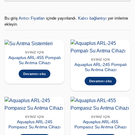
Bu giriş
Arıtıcı Fiyatları
içinde yayınlandı.
Kalıcı bağlantıyı
yer imlerine
ekleyin.
EVINIZ İÇIN
Aquaplus ARL-455 Pompalı
EVINIZ İÇIN
Su Arıtma Cihazı
Aquaplus ARL-245 Pompalı
Su Arıtma Cihazı
Devamını oku
Devamını oku
EVINIZ İÇIN
EVINIZ İÇIN
Aquaplus ARL-245
Aquaplus ARL-455
Pompasız Su Arıtma Cihazı
Pompasız Su Arıtma Cihazı