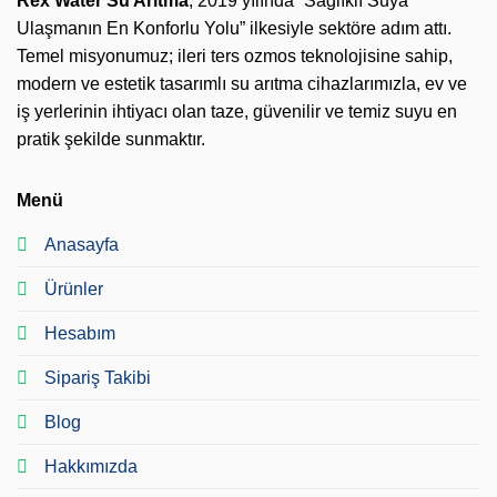
Rex Water Su Arıtma
, 2019 yılında “Sağlıklı Suya
Ulaşmanın En Konforlu Yolu” ilkesiyle sektöre adım attı.
Temel misyonumuz; ileri ters ozmos teknolojisine sahip,
modern ve estetik tasarımlı su arıtma cihazlarımızla, ev ve
iş yerlerinin ihtiyacı olan taze, güvenilir ve temiz suyu en
pratik şekilde sunmaktır.
Menü
Anasayfa
Ürünler
Hesabım
Sipariş Takibi
Blog
Hakkımızda