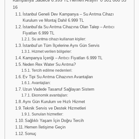
Kampanya Sadece 6.999 TL Hemen Arayın 0 501 000 53
16
İstanbul Geneli Dev Kampanya – Su Arıtma Cihazı
Kurulum ve Montaj Dahil 6.999 TL
İstanbul’da Su Arıtma Cihazına Olan Talep – Arıtıcı
Fiyatları 6.999 TL
Su arıtma cihazı kullanan kişiler:
İstanbul’un Tüm İlçelerine Aynı Gün Servis
Hizmet verilen bölgeler:
Kampanya İçeriği – Arıtıcı Fiyatları 6.999 TL
Neden Rex Water Su Arıtma?
Tercih edilme nedenleri:
Ev Tipi Su Arıtma Cihazının Avantajları
Avantajları:
Uzun Vadede Tasarruf Sağlayan Sistem
Ekonomik avantajları:
Aynı Gün Kurulum ve Hızlı Hizmet
Teknik Servis ve Destek Hizmetleri
Sunulan hizmetler:
Sağlıklı Yaşam İçin Doğru Tercih
Hemen İletişime Geçin
Sonuç