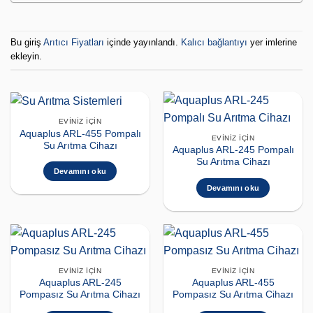
Bu giriş
Arıtıcı Fiyatları
içinde yayınlandı.
Kalıcı bağlantıyı
yer imlerine
ekleyin.
EVINIZ İÇIN
Aquaplus ARL-455 Pompalı
EVINIZ İÇIN
Su Arıtma Cihazı
Aquaplus ARL-245 Pompalı
Su Arıtma Cihazı
Devamını oku
Devamını oku
EVINIZ İÇIN
EVINIZ İÇIN
Aquaplus ARL-245
Aquaplus ARL-455
Pompasız Su Arıtma Cihazı
Pompasız Su Arıtma Cihazı