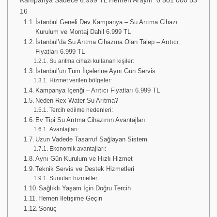
Kampanya Sadece 6.999 TL Hemen Arayın 0 501 000 53
16
İstanbul Geneli Dev Kampanya – Su Arıtma Cihazı
Kurulum ve Montaj Dahil 6.999 TL
İstanbul’da Su Arıtma Cihazına Olan Talep – Arıtıcı
Fiyatları 6.999 TL
Su arıtma cihazı kullanan kişiler:
İstanbul’un Tüm İlçelerine Aynı Gün Servis
Hizmet verilen bölgeler:
Kampanya İçeriği – Arıtıcı Fiyatları 6.999 TL
Neden Rex Water Su Arıtma?
Tercih edilme nedenleri:
Ev Tipi Su Arıtma Cihazının Avantajları
Avantajları:
Uzun Vadede Tasarruf Sağlayan Sistem
Ekonomik avantajları:
Aynı Gün Kurulum ve Hızlı Hizmet
Teknik Servis ve Destek Hizmetleri
Sunulan hizmetler:
Sağlıklı Yaşam İçin Doğru Tercih
Hemen İletişime Geçin
Sonuç