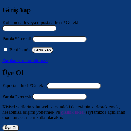
Giriş Yap
Kullanıcı adı veya e-posta adresi
*
Gerekli
Parola
*
Gerekli
Beni hatırla
Giriş Yap
Parolanızı mı unuttunuz?
Üye Ol
E-posta adresi
*
Gerekli
Parola
*
Gerekli
Kişisel verileriniz bu web sitesindeki deneyiminizi desteklemek,
hesabınıza erişimi yönetmek ve
gizlilik ilkesi
sayfamızda açıklanan
diğer amaçlar için kullanılacaktır.
Üye Ol