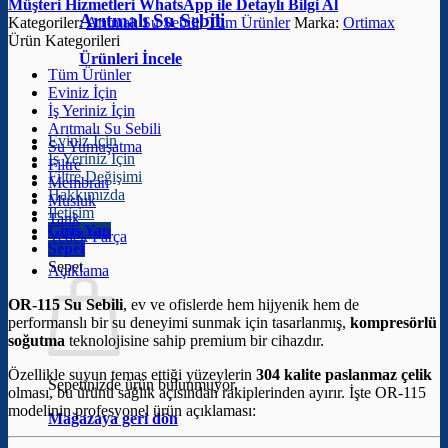
Müşteri Hizmetleri
WhatsApp ile Detaylı Bilgi Al
Arıtmalı Su Sebili
Kategoriler:
Arıtmalı Su Sebili
,
Tüm Ürünler
Marka:
Ortimax
Ürün Kategorileri
Ürünleri İncele
Tüm Ürünler
Eviniz İçin
İş Yeriniz İçin
Arıtmalı Su Sebili
Eviniz İçin
Su Yumuşatma
İş Yeriniz İçin
Filtre
Filtre Değişimi
Membran
Hakkımızda
Musluk
İletişim
Tank
Giriş Yap
Yedek Parça
Sepet
Sepet
Açıklama
OR-115 Su Sebili
, ev ve ofislerde hem hijyenik hem de
performanslı bir su deneyimi sunmak için tasarlanmış,
kompresörlü
soğutma
teknolojisine sahip premium bir cihazdır.
Özellikle suyun temas ettiği yüzeylerin
304 kalite paslanmaz çelik
Sepetinizde ürün bulunmuyor.
olması, bu ürünü sağlık açısından rakiplerinden ayırır. İşte OR-115
modelinin profesyonel ürün açıklaması:
Mağazaya geri dön