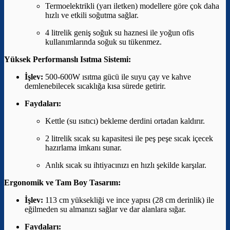
Termoelektrikli (yarı iletken) modellere göre çok daha
hızlı ve etkili soğutma sağlar.
4 litrelik geniş soğuk su haznesi ile yoğun ofis
kullanımlarında soğuk su tükenmez.
Yüksek Performanslı Isıtma Sistemi:
İşlev:
500-600W ısıtma gücü ile suyu çay ve kahve
demlenebilecek sıcaklığa kısa sürede getirir.
Faydaları:
Kettle (su ısıtıcı) bekleme derdini ortadan kaldırır.
2 litrelik sıcak su kapasitesi ile peş peşe sıcak içecek
hazırlama imkanı sunar.
Anlık sıcak su ihtiyacınızı en hızlı şekilde karşılar.
Ergonomik ve Tam Boy Tasarım:
İşlev:
113 cm yüksekliği ve ince yapısı (28 cm derinlik) ile
eğilmeden su almanızı sağlar ve dar alanlara sığar.
Faydaları: