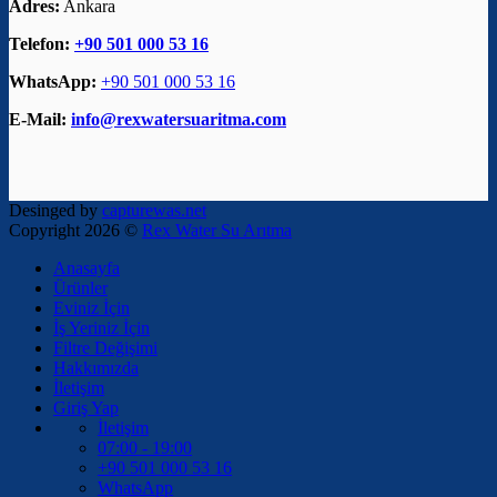
Adres:
Ankara
Telefon:
+90 501 000 53 16
WhatsApp:
+90 501 000 53 16
E-Mail:
info@rexwatersuaritma.com
Desinged by
capturewas.net
Copyright 2026 ©
Rex Water Su Arıtma
Anasayfa
Ürünler
Eviniz İçin
İş Yeriniz İçin
Filtre Değişimi
Hakkımızda
İletişim
Giriş Yap
İletişim
07:00 - 19:00
+90 501 000 53 16
WhatsApp