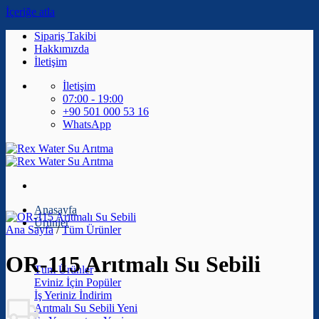
İçeriğe atla
Sipariş Takibi
Hakkımızda
İletişim
İletişim
07:00 - 19:00
+90 501 000 53 16
WhatsApp
Anasayfa
Ürünler
Ana Sayfa
/
Tüm Ürünler
OR-115 Arıtmalı Su Sebili
Tüm Ürünler
Eviniz İçin
İş Yeriniz
Arıtmalı Su Sebili