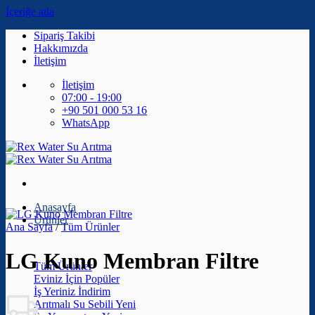
İçeriğe atla
Sipariş Takibi
Hakkımızda
İletişim
İletişim
07:00 - 19:00
+90 501 000 53 16
WhatsApp
Anasayfa
Ürünler
Ana Sayfa
/
Tüm Ürünler
LG Kuno Membran Filtre
Tüm Ürünler
Eviniz İçin
İş Yeriniz
Arıtmalı Su Sebili