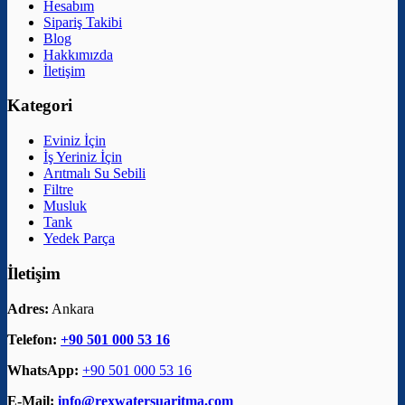
Hesabım
Sipariş Takibi
Blog
Hakkımızda
İletişim
Kategori
Eviniz İçin
İş Yeriniz İçin
Arıtmalı Su Sebili
Filtre
Musluk
Tank
Yedek Parça
İletişim
Adres:
Ankara
Telefon:
+90 501 000 53 16
WhatsApp:
+90 501 000 53 16
E-Mail:
info@rexwatersuaritma.com