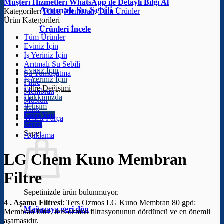
Müşteri Hizmetleri
WhatsApp ile Detaylı Bilgi Al
Arıtmalı Su Sebili
Kategoriler:
Filtre
,
Membran
,
Tüm Ürünler
Ürün Kategorileri
Ürünleri İncele
Tüm Ürünler
Eviniz İçin
İş Yeriniz İçin
Arıtmalı Su Sebili
Eviniz İçin
Su Yumuşatma
İş Yeriniz İçin
Filtre
Filtre Değişimi
Membran
Hakkımızda
Musluk
İletişim
Tank
Giriş Yap
Yedek Parça
Sepet
Sepet
Açıklama
LG Chem Kuno Membran
Filtre
Sepetinizde ürün bulunmuyor.
4 . Aşama Filtresi
: Ters Ozmos LG Kuno Membran 80 gpd:
Mağazaya geri dön
Membran filtre, ters ozmos filtrasyonunun dördüncü ve en önemli
aşamasıdır.