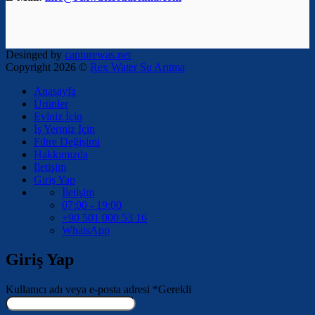
Desinged by
capturewas.net
Copyright 2026 ©
Rex Water Su Arıtma
Anasayfa
Ürünler
Eviniz İçin
İş Yeriniz İçin
Filtre Değişimi
Hakkımızda
İletişim
Giriş Yap
İletişim
07:00 - 19:00
+90 501 000 53 16
WhatsApp
Giriş Yap
Kullanıcı adı veya e-posta adresi
*
Gerekli