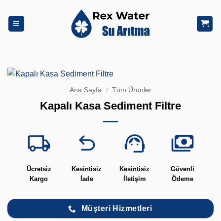
İçeriğe
atla
Ana Sayfa
/
Tüm Ürünler
Kapalı Kasa Sediment Filtre
Ücretsiz
Kesintisiz
Kesintisiz
Güvenli
Kargo
İade
İletişim
Ödeme
Müşteri Hizmetleri