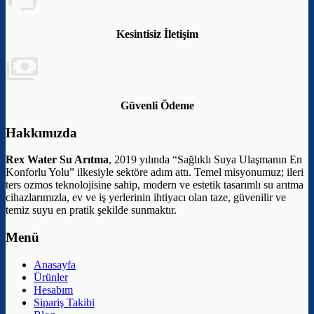
Kesintisiz İletişim
Güvenli Ödeme
Hakkımızda
Rex Water Su Arıtma
, 2019 yılında “Sağlıklı Suya Ulaşmanın En
Konforlu Yolu” ilkesiyle sektöre adım attı. Temel misyonumuz; ileri
ters ozmos teknolojisine sahip, modern ve estetik tasarımlı su arıtma
cihazlarımızla, ev ve iş yerlerinin ihtiyacı olan taze, güvenilir ve
temiz suyu en pratik şekilde sunmaktır.
Menü
Anasayfa
Ürünler
Hesabım
Sipariş Takibi