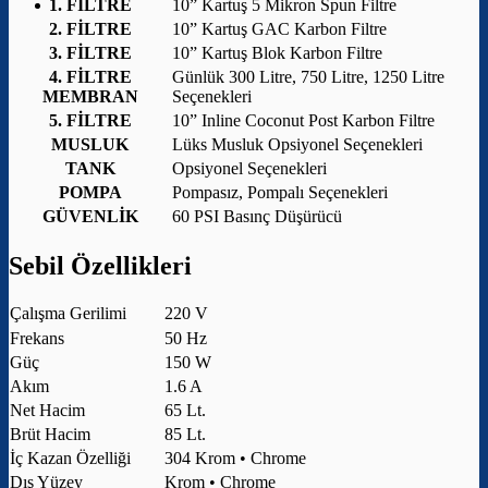
1. FİLTRE
10” Kartuş 5 Mikron Spun Filtre
2. FİLTRE
10” Kartuş GAC Karbon Filtre
3. FİLTRE
10” Kartuş Blok Karbon Filtre
4. FİLTRE
Günlük 300 Litre, 750 Litre, 1250 Litre
MEMBRAN
Seçenekleri
5. FİLTRE
10” Inline Coconut Post Karbon Filtre
MUSLUK
Lüks Musluk Opsiyonel Seçenekleri
TANK
Opsiyonel Seçenekleri
POMPA
Pompasız, Pompalı Seçenekleri
GÜVENLİK
60 PSI Basınç Düşürücü
Sebil Özellikleri
Çalışma Gerilimi
220 V
Frekans
50 Hz
Güç
150 W
Akım
1.6 A
Net Hacim
65 Lt.
Brüt Hacim
85 Lt.
İç Kazan Özelliği
304 Krom • Chrome
Dış Yüzey
Krom • Chrome