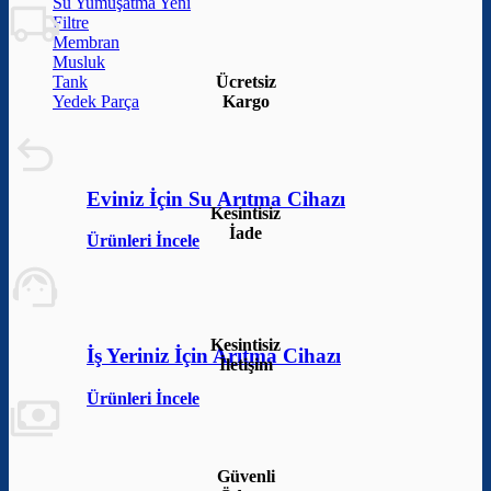
Su Yumuşatma
Filtre
Membran
Musluk
Ücretsiz
Tank
Kargo
Yedek Parça
Eviniz İçin Su Arıtma Cihazı
Kesintisiz
İade
Ürünleri İncele
Kesintisiz
İş Yeriniz İçin Arıtma Cihazı
İletişim
Ürünleri İncele
Güvenli