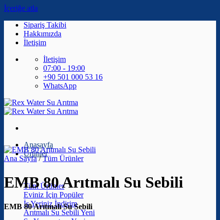
İçeriğe atla
Sipariş Takibi
Hakkımızda
İletişim
İletişim
07:00 - 19:00
+90 501 000 53 16
WhatsApp
Anasayfa
Ürünler
Ana Sayfa
/
Tüm Ürünler
EMB 80 Arıtmalı Su Sebili
Tüm Ürünler
Eviniz İçin
İş Yeriniz
EMB 80 Arıtmalı Su Sebili
Arıtmalı Su Sebili