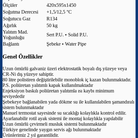
Ölçüler
420x595x1450
Soğutma Derecesi
+1,5/12,5 °C
Soğutucu Gaz
R134
Ağırlık
50 kg
Yalıtım Mad.
Sert P.U. • Solid P.U.
Yoğunluğu
Bağlantı
Şebeke • Water Pipe
Genel Özellikler
Uzun ömürlü galvaniz üzeri elektrostatik boyalı dış yüzeye veya
CR-Ni dış yüzeye sahiptir.
80 litre polistiren değiştirilebilir monoblok iç kazan bulunmaktadır.
P.S. poliüretan yalıtımlı kapak kullanılmaktadır
Enjeksiyon baskılı poliüretan yalıtımla ısı kaybı minimum
seviyededir
Şebekeye bağlanabilen yada dökme su ile kullanılabilen şamandıralı
sistem bulunmaktadır
Manuel termostat sayesinde su sıcaklığı kolaylıkla kontrol edilir.
Ayarlanabilir rotil ayak sistemi ile montaj kolaylıkla yapılabilir
Uzun ömürlü çevirmeli musluk sistemi bulunmaktadır
Türkiye genelinde yaygın servis ağı bulunmaktadır
Ürünlerimiz 2 yıl garantilidir.