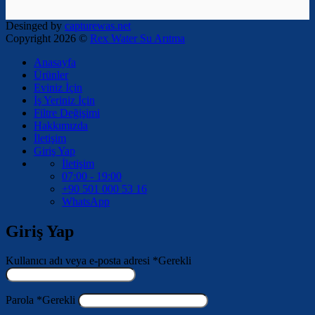
Desinged by
capturewas.net
Copyright 2026 ©
Rex Water Su Arıtma
Anasayfa
Ürünler
Eviniz İçin
İş Yeriniz İçin
Filtre Değişimi
Hakkımızda
İletişim
Giriş Yap
İletişim
07:00 - 19:00
+90 501 000 53 16
WhatsApp
Giriş Yap
Kullanıcı adı veya e-posta adresi
*
Gerekli
Parola
*
Gerekli