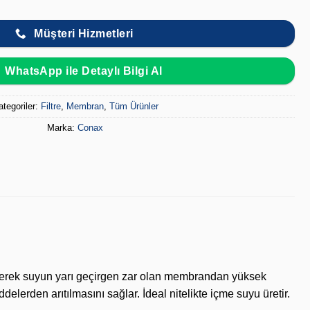
Müşteri Hizmetleri
WhatsApp ile Detaylı Bilgi Al
ategoriler:
Filtre
,
Membran
,
Tüm Ürünler
Marka:
Conax
tirerek suyun yarı geçirgen zar olan membrandan yüksek
delerden arıtılmasını sağlar. İdeal nitelikte içme suyu üretir.