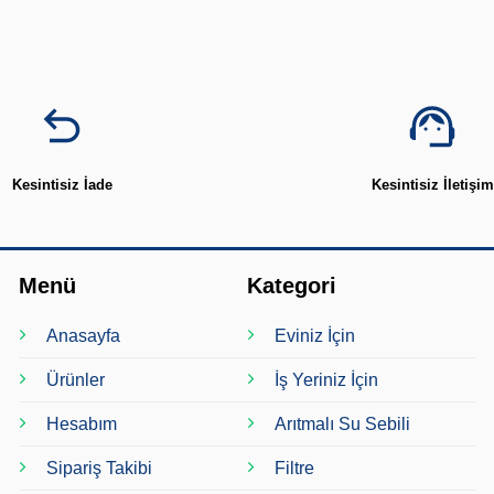
Kesintisiz İade
Kesintisiz İletişim
Menü
Kategori
Anasayfa
Eviniz İçin
Ürünler
İş Yeriniz İçin
Hesabım
Arıtmalı Su Sebili
Sipariş Takibi
Filtre