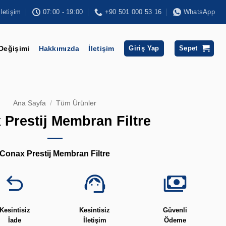
İletişim
07:00 - 19:00
+90 501 000 53 16
WhatsApp
 Değişimi
Hakkımızda
İletişim
Giriş Yap
Sepet
Ana Sayfa
/
Tüm Ürünler
Prestij Membran Filtre
Conax Prestij Membran Filtre
Kesintisiz
Kesintisiz
Güvenli
İade
İletişim
Ödeme