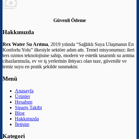
Güvenli Ödeme
Hakkımızda
Rex Water Su Arıtma
, 2019 yılında “Sağlıklı Suya Ulaşmanın En
Konforlu Yolu” ilkesiyle sektöre adım attı. Temel misyonumuz; ileri
ters ozmos teknolojisine sahip, modern ve estetik tasarımlı su arıtma
cihazlarımızla, ev ve iş yerlerinin ihtiyacı olan taze, güvenilir ve
temiz suyu en pratik şekilde sunmaktır.
Menü
Anasayfa
Ürünler
Hesabım
Sipariş Takibi
Blog
Hakkımızda
İletişim
Kategori