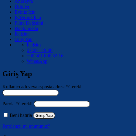
Anasayfa
Ürünler
Eviniz İçin
İş Yeriniz İçin
Filtre Değişimi
Hakkımızda
İletişim
Giriş Yap
İletişim
07:00 - 19:00
+90 501 000 53 16
WhatsApp
Giriş Yap
Kullanıcı adı veya e-posta adresi
*
Gerekli
Parola
*
Gerekli
Beni hatırla
Giriş Yap
Parolanızı mı unuttunuz?