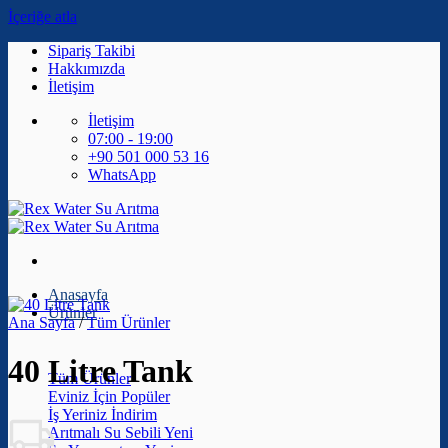
İçeriğe atla
Sipariş Takibi
Hakkımızda
İletişim
İletişim
07:00 - 19:00
+90 501 000 53 16
WhatsApp
Anasayfa
Ürünler
Ana Sayfa
/
Tüm Ürünler
40 Litre Tank
Tüm Ürünler
Eviniz İçin
İş Yeriniz
Arıtmalı Su Sebili