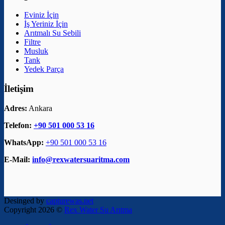
Eviniz İçin
İş Yeriniz İçin
Arıtmalı Su Sebili
Filtre
Musluk
Tank
Yedek Parça
İletişim
Adres:
Ankara
Telefon:
+90 501 000 53 16
WhatsApp:
+90 501 000 53 16
E-Mail:
info@rexwatersuaritma.com
Desinged by
capturewas.net
Copyright 2026 ©
Rex Water Su Arıtma