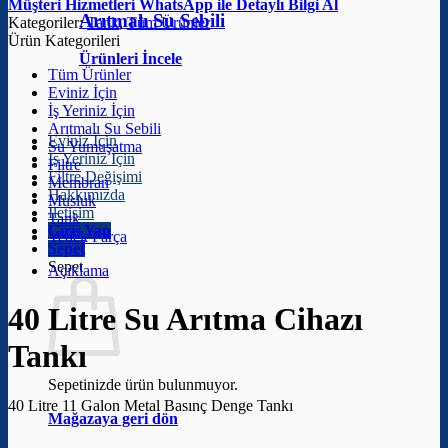
Müşteri Hizmetleri
WhatsApp ile Detaylı Bilgi Al
Arıtmalı Su Sebili
Kategoriler:
Tank
,
Tüm Ürünler
Ürün Kategorileri
Ürünleri İncele
Tüm Ürünler
Eviniz İçin
İş Yeriniz İçin
Arıtmalı Su Sebili
Eviniz İçin
Su Yumuşatma
İş Yeriniz İçin
Filtre
Filtre Değişimi
Membran
Hakkımızda
Musluk
İletişim
Tank
Giriş Yap
Yedek Parça
Sepet
Sepet
Açıklama
40 Litre Su Arıtma Cihazı
Tankı
Sepetinizde ürün bulunmuyor.
40 Litre 11 Galon Metal Basınç Denge Tankı
Mağazaya geri dön