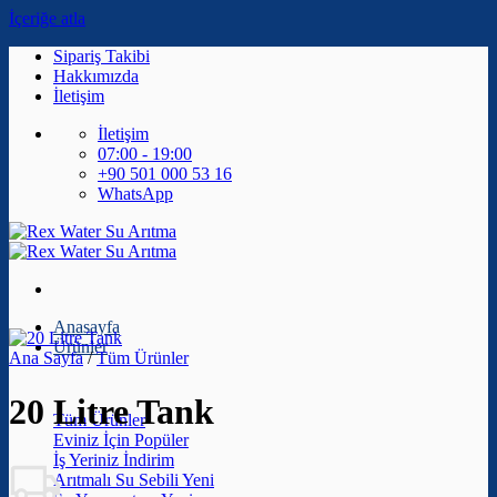
İçeriğe atla
Sipariş Takibi
Hakkımızda
İletişim
İletişim
07:00 - 19:00
+90 501 000 53 16
WhatsApp
Anasayfa
Ürünler
Ana Sayfa
/
Tüm Ürünler
20 Litre Tank
Tüm Ürünler
Eviniz İçin
İş Yeriniz
Arıtmalı Su Sebili