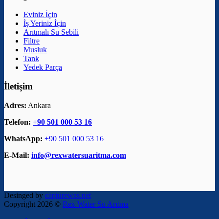
Eviniz İçin
İş Yeriniz İçin
Arıtmalı Su Sebili
Filtre
Musluk
Tank
Yedek Parça
İletişim
Adres:
Ankara
Telefon:
+90 501 000 53 16
WhatsApp:
+90 501 000 53 16
E-Mail:
info@rexwatersuaritma.com
Desinged by
capturewas.net
Copyright 2026 ©
Rex Water Su Arıtma