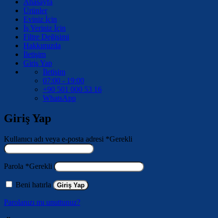
Anasayfa
Ürünler
Eviniz İçin
İş Yeriniz İçin
Filtre Değişimi
Hakkımızda
İletişim
Giriş Yap
İletişim
07:00 - 19:00
+90 501 000 53 16
WhatsApp
Giriş Yap
Kullanıcı adı veya e-posta adresi
*
Gerekli
Parola
*
Gerekli
Beni hatırla
Giriş Yap
Parolanızı mı unuttunuz?