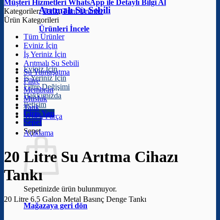
Müşteri Hizmetleri
WhatsApp ile Detaylı Bilgi Al
Arıtmalı Su Sebili
Kategoriler:
Tank
,
Tüm Ürünler
Ürün Kategorileri
Ürünleri İncele
Tüm Ürünler
Eviniz İçin
İş Yeriniz İçin
Arıtmalı Su Sebili
Eviniz İçin
Su Yumuşatma
İş Yeriniz İçin
Filtre
Filtre Değişimi
Membran
Hakkımızda
Musluk
İletişim
Tank
Giriş Yap
Yedek Parça
Sepet
Sepet
Açıklama
20 Litre Su Arıtma Cihazı
Tankı
Sepetinizde ürün bulunmuyor.
20 Litre 6.5 Galon Metal Basınç Denge Tankı
Mağazaya geri dön