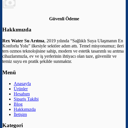
Güvenli Ödeme
Hakkımızda
Rex Water Su Arıtma
, 2019 yılında “Sağlıklı Suya Ulaşmanın En
Konforlu Yolu” ilkesiyle sektöre adım attı. Temel misyonumuz; ileri
ters ozmos teknolojisine sahip, modern ve estetik tasarımlı su arıtma
cihazlarımızla, ev ve iş yerlerinin ihtiyacı olan taze, güvenilir ve
temiz suyu en pratik şekilde sunmaktır.
Menü
Anasayfa
Ürünler
Hesabım
Sipariş Takibi
Blog
Hakkımızda
İletişim
Kategori