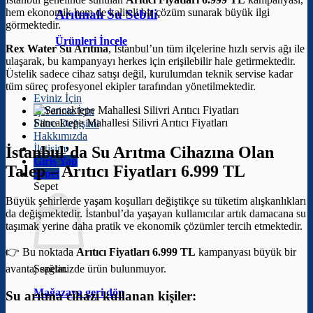
hem ekonomik hem de kaliteli bir çözüm sunarak büyük ilgi
Arıtmalı Su Sebili
görmektedir.
Ürünleri İncele
Rex Water Su Arıtma
, İstanbul’un tüm ilçelerine hızlı servis ağı ile
ulaşarak, bu kampanyayı herkes için erişilebilir hale getirmektedir.
Üstelik sadece cihaz satışı değil, kurulumdan teknik servise kadar
tüm süreç profesyonel ekipler tarafından yönetilmektedir.
Eviniz İçin
İş Yeriniz İçin
Sancaktepe Mahallesi Silivri Arıtıcı Fiyatları
Filtre Değişimi
Hakkımızda
İletişim
İstanbul’da Su Arıtma Cihazına Olan
Giriş Yap
Talep –
Arıtıcı Fiyatları 6.999 TL
Sepet
Sepet
Büyük şehirlerde yaşam koşulları değiştikçe su tüketim alışkanlıkları
da değişmektedir. İstanbul’da yaşayan kullanıcılar artık damacana su
taşımak yerine daha pratik ve ekonomik çözümler tercih etmektedir.
👉 Bu noktada
Arıtıcı Fiyatları 6.999 TL
kampanyası büyük bir
avantaj sağlar.
Sepetinizde ürün bulunmuyor.
Mağazaya geri dön
Su arıtma cihazı kullanan kişiler: