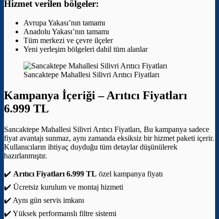
Hizmet verilen bölgeler:
Avrupa Yakası’nın tamamı
Anadolu Yakası’nın tamamı
Tüm merkezi ve çevre ilçeler
Yeni yerleşim bölgeleri dahil tüm alanlar
Sancaktepe Mahallesi Silivri Arıtıcı Fiyatları
Kampanya İçeriği –
Arıtıcı Fiyatları
6.999 TL
Sancaktepe Mahallesi Silivri Arıtıcı Fiyatları, Bu kampanya sadece
fiyat avantajı sunmaz, aynı zamanda eksiksiz bir hizmet paketi içerir.
Kullanıcıların ihtiyaç duyduğu tüm detaylar düşünülerek
hazırlanmıştır.
✔️
Arıtıcı Fiyatları 6.999 TL
özel kampanya fiyatı
✔️ Ücretsiz kurulum ve montaj hizmeti
✔️ Aynı gün servis imkanı
✔️ Yüksek performanslı filtre sistemi