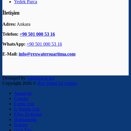
Yedek Parça
İletişim
Adres:
Ankara
Telefon:
+90 501 000 53 16
WhatsApp:
+90 501 000 53 16
E-Mail:
info@rexwatersuaritma.com
Desinged by
capturewas.net
Copyright 2026 ©
Rex Water Su Arıtma
Anasayfa
Ürünler
Eviniz İçin
İş Yeriniz İçin
Filtre Değişimi
Hakkımızda
İletişim
Giriş Yap