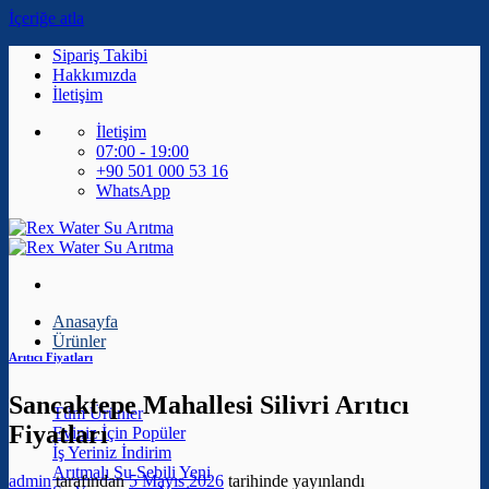
İçeriğe atla
Sipariş Takibi
Hakkımızda
İletişim
İletişim
07:00 - 19:00
+90 501 000 53 16
WhatsApp
Anasayfa
Ürünler
Arıtıcı Fiyatları
Sancaktepe Mahallesi Silivri Arıtıcı
Tüm Ürünler
Fiyatları
Eviniz İçin
İş Yeriniz
Arıtmalı Su Sebili
admin
tarafından
5 Mayıs 2026
tarihinde yayınlandı