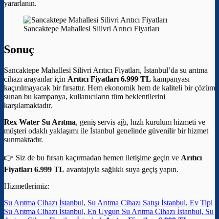
yararlanın.
Sancaktepe Mahallesi Silivri Arıtıcı Fiyatları
Sonuç
Sancaktepe Mahallesi Silivri Arıtıcı Fiyatları, İstanbul’da su arıtma
cihazı arayanlar için
Arıtıcı Fiyatları 6.999 TL
kampanyası
kaçırılmayacak bir fırsattır. Hem ekonomik hem de kaliteli bir çözüm
sunan bu kampanya, kullanıcıların tüm beklentilerini
karşılamaktadır.
Rex Water Su Arıtma
, geniş servis ağı, hızlı kurulum hizmeti ve
müşteri odaklı yaklaşımı ile İstanbul genelinde güvenilir bir hizmet
sunmaktadır.
👉 Siz de bu fırsatı kaçırmadan hemen iletişime geçin ve
Arıtıcı
Fiyatları 6.999 TL
avantajıyla sağlıklı suya geçiş yapın.
Hizmetlerimiz:
Su Arıtma Cihazı İstanbul, Su Arıtma Cihazı Satışı İstanbul, Ev Tipi
Su Arıtma Cihazı İstanbul, En Uygun Su Arıtma Cihazı İstanbul, Su