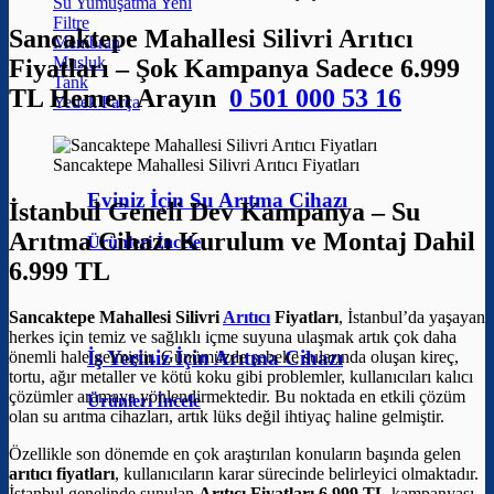
Su Yumuşatma
Filtre
Sancaktepe Mahallesi Silivri Arıtıcı
Membran
Musluk
Fiyatları – Şok Kampanya Sadece 6.999
Tank
TL Hemen Arayın
0 501 000 53 16
Yedek Parça
Sancaktepe Mahallesi Silivri Arıtıcı Fiyatları
Eviniz İçin Su Arıtma Cihazı
İstanbul Geneli Dev Kampanya – Su
Arıtma Cihazı Kurulum ve Montaj Dahil
Ürünleri İncele
6.999 TL
Sancaktepe Mahallesi Silivri
Arıtıcı
Fiyatları
, İstanbul’da yaşayan
herkes için temiz ve sağlıklı içme suyuna ulaşmak artık çok daha
İş Yeriniz İçin Arıtma Cihazı
önemli hale gelmiştir. Günümüzde şebeke sularında oluşan kireç,
tortu, ağır metaller ve kötü koku gibi problemler, kullanıcıları kalıcı
çözümler aramaya yönlendirmektedir. Bu noktada en etkili çözüm
Ürünleri İncele
olan su arıtma cihazları, artık lüks değil ihtiyaç haline gelmiştir.
Özellikle son dönemde en çok araştırılan konuların başında gelen
arıtıcı fiyatları
, kullanıcıların karar sürecinde belirleyici olmaktadır.
İstanbul genelinde sunulan
Arıtıcı Fiyatları 6.999 TL
kampanyası,