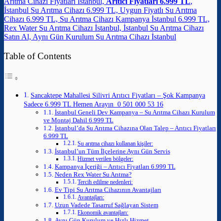
Arıtma Cihazı Fiyatları İstanbul,
Arıtıcı Fiyatları 6.999 TL
,
İstanbul Su Arıtma Cihazı 6.999 TL, Uygun Fiyatlı Su Arıtma
Cihazı 6.999 TL, Su Arıtma Cihazı Kampanya İstanbul 6.999 TL,
Rex Water Su Arıtma Cihazı İstanbul, İstanbul Su Arıtma Cihazı
Satın Al, Aynı Gün Kurulum Su Arıtma Cihazı İstanbul
Table of Contents
Sancaktepe Mahallesi Silivri Arıtıcı Fiyatları – Şok Kampanya
Sadece 6.999 TL Hemen Arayın 0 501 000 53 16
İstanbul Geneli Dev Kampanya – Su Arıtma Cihazı Kurulum
ve Montaj Dahil 6.999 TL
İstanbul’da Su Arıtma Cihazına Olan Talep – Arıtıcı Fiyatları
6.999 TL
Su arıtma cihazı kullanan kişiler:
İstanbul’un Tüm İlçelerine Aynı Gün Servis
Hizmet verilen bölgeler:
Kampanya İçeriği – Arıtıcı Fiyatları 6.999 TL
Neden Rex Water Su Arıtma?
Tercih edilme nedenleri:
Ev Tipi Su Arıtma Cihazının Avantajları
Avantajları:
Uzun Vadede Tasarruf Sağlayan Sistem
Ekonomik avantajları:
Aynı Gün Kurulum ve Hızlı Hizmet