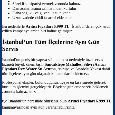
Sürekli su siparişi vermek zorunda kalmaz
Damacana taşıma zahmetinden kurtulur
Daha sağlıklı ve güvenilir su tüketir
Uzun vadede ciddi tasarruf elde eder
Bu nedenlerle
Arıtıcı Fiyatları 6.999 TL
, İstanbul’da en çok tercih
edilen kampanyalardan biri haline gelmiştir.
İstanbul’un Tüm İlçelerine Aynı Gün
Servis
İstanbul’un geniş bir yapıya sahip olması nedeniyle hızlı servis
hizmeti büyük önem taşır.
Sancaktepe Mahallesi Silivri Arıtıcı
Fiyatları
Rex Water Su Arıtma
, Avrupa ve Anadolu Yakası dahil
tüm ilçelere aynı gün ulaşarak kullanıcıları bekletmez.
Profesyonel ekipler, bulunduğunuz ilçeye en kısa sürede gelerek
kurulum işlemini gerçekleştirir. Böylece günlerce servis beklemek
zorunda kalmazsınız.
👉 İstanbul’un neresinde olursanız olun
Arıtıcı Fiyatları 6.999 TL
kampanyasından aynı gün yararlanabilirsiniz.