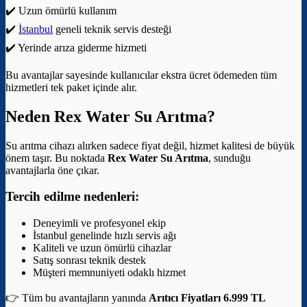
✔️ Uzun ömürlü kullanım
✔️
İstanbul
geneli teknik servis desteği
✔️ Yerinde arıza giderme hizmeti
Bu avantajlar sayesinde kullanıcılar ekstra ücret ödemeden tüm
hizmetleri tek paket içinde alır.
Neden Rex Water Su Arıtma?
Su arıtma cihazı alırken sadece fiyat değil, hizmet kalitesi de büyük
önem taşır. Bu noktada
Rex Water Su Arıtma
, sunduğu
avantajlarla öne çıkar.
Tercih edilme nedenleri:
Deneyimli ve profesyonel ekip
İstanbul genelinde hızlı servis ağı
Kaliteli ve uzun ömürlü cihazlar
Satış sonrası teknik destek
Müşteri memnuniyeti odaklı hizmet
👉 Tüm bu avantajların yanında
Arıtıcı Fiyatları 6.999 TL