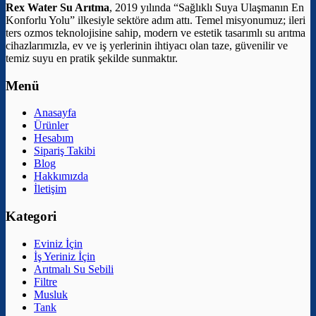
Rex Water Su Arıtma
, 2019 yılında “Sağlıklı Suya Ulaşmanın En
Konforlu Yolu” ilkesiyle sektöre adım attı. Temel misyonumuz; ileri
ters ozmos teknolojisine sahip, modern ve estetik tasarımlı su arıtma
cihazlarımızla, ev ve iş yerlerinin ihtiyacı olan taze, güvenilir ve
temiz suyu en pratik şekilde sunmaktır.
Menü
Anasayfa
Ürünler
Hesabım
Sipariş Takibi
Blog
Hakkımızda
İletişim
Kategori
Eviniz İçin
İş Yeriniz İçin
Arıtmalı Su Sebili
Filtre
Musluk
Tank