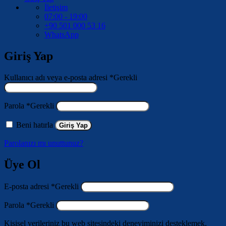
İletişim
07:00 - 19:00
+90 501 000 53 16
WhatsApp
Giriş Yap
Kullanıcı adı veya e-posta adresi
*
Gerekli
Parola
*
Gerekli
Beni hatırla
Giriş Yap
Parolanızı mı unuttunuz?
Üye Ol
E-posta adresi
*
Gerekli
Parola
*
Gerekli
Kişisel verileriniz bu web sitesindeki deneyiminizi desteklemek,