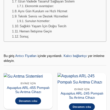
Uzun Vadede Tasarruf Sağlayan Sistem
Ekonomik avantajları:
Aynı Gün Kurulum ve Hızlı Hizmet
Teknik Servis ve Destek Hizmetleri
Sunulan hizmetler:
Sağlıklı Yaşam İçin Doğru Tercih
Hemen İletişime Geçin
Sonuç
Bu giriş
Arıtıcı Fiyatları
içinde yayınlandı.
Kalıcı bağlantıyı
yer imlerine
ekleyin.
EVINIZ İÇIN
Aquaplus ARL-455 Pompalı
EVINIZ İÇIN
Su Arıtma Cihazı
Aquaplus ARL-245 Pompalı
Su Arıtma Cihazı
Devamını oku
Devamını oku