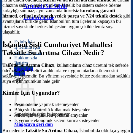
cihazına sahip olmak mümkün. Üstelik bu sistem sadece ödeme
Arıtmalı Su Sebili
kolaylığı sunmaz; aynı zamanda
ücretsiz kurulum, garanti
hizmeti, orjinal nsf onaylı yedek parça ve 7/24 teknik destek
gibi
Ürünleri İncele
avantajlarla birlikte gelir. İstanbul’un tüm ilçelerini kapsayan bu
hizmet sayesinde herkes bütçesine uygun şekilde temiz suya
ulaşabilir.
Eviniz İçin
İstanbul Şişli Cumhuriyet Mahallesi
İş Yeriniz İçin
Taksitle Su Arıtma Cihazı Nedir?
Filtre Değişimi
Hakkımızda
İletişim
Taksitle Su Arıtma Cihazı
, kullanıcıların cihaz ücretini tek seferde
Giriş Yap
ödemek yerine belirli aralıklarla ve uygun tutarlarla ödemesini
Sepet
sağlayan sistemdir. Bu yöntem sayesinde bütçe zorlanmadan sağlıklı
Sepet
suya erişim mümkün hale gelir.
Kimler İçin Uygundur?
Peşin ödeme yapmak istemeyenler
Bütçesini kontrollü kullanmak isteyenler
Sepetinizde ürün bulunmuyor.
Ailesi için sağlıklı su çözümü arayanlar
İş yerinde ekonomik sistem kurmak isteyenler
Mağazaya geri dön
Bu nedenle
Taksitle Su Arıtma Cihazı
, İstanbul’da oldukça yaygın