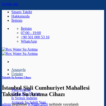
İçeriğe atla
Sipariş Takibi
Hakkımızda
İletişim
İletişim
07:00 - 19:00
+90 501 000 53 16
WhatsApp
Anasayfa
Ürünler
Taksitle Su Arıtma Cihazı
İstanbul Şişli Cumhuriyet Mahallesi
Tüm Ürünler
Taksitle Su Arıtma Cihazı
Eviniz İçin
İş Yeriniz
Arıtmalı Su Sebili
admin
tarafından
9 Nisan 2026
tarihinde yayınlandı