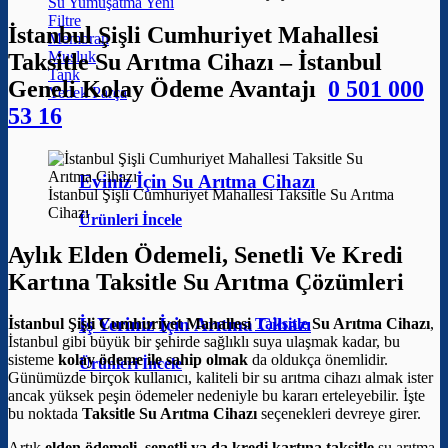
Su Yumuşatma
Filtre
İstanbul Şişli Cumhuriyet Mahallesi
Membran
Musluk
Taksitle Su Arıtma Cihazı – İstanbul
Tank
Geneli Kolay Ödeme Avantajı
0 501 000
Yedek Parça
53 16
Eviniz İçin Su Arıtma Cihazı
İstanbul Şişli Cumhuriyet Mahallesi Taksitle Su Arıtma
Cihazı
Ürünleri İncele
Aylık Elden Ödemeli, Senetli Ve Kredi
Kartına Taksitle Su Arıtma Çözümleri
İş Yeriniz İçin Arıtma Cihazı
İstanbul Şişli Cumhuriyet Mahallesi
Taksitle
Su Arıtma Cihazı
,
İstanbul gibi büyük bir şehirde sağlıklı suya ulaşmak kadar, bu
sisteme
kolay ödeme ile sahip olmak
da oldukça önemlidir.
Ürünleri İncele
Günümüzde birçok kullanıcı, kaliteli bir su arıtma cihazı almak ister
ancak yüksek peşin ödemeler nedeniyle bu kararı erteleyebilir. İşte
bu noktada
Taksitle Su Arıtma Cihazı
seçenekleri devreye girer.
Artık
elden ödemeli, senetli ya da kredi kartına taksitle
su arıtma