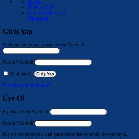
İletişim
07:00 - 19:00
+90 501 000 53 16
WhatsApp
Giriş Yap
Kullanıcı adı veya e-posta adresi
*
Gerekli
Parola
*
Gerekli
Beni hatırla
Giriş Yap
Parolanızı mı unuttunuz?
Üye Ol
E-posta adresi
*
Gerekli
Parola
*
Gerekli
Kişisel verileriniz bu web sitesindeki deneyiminizi desteklemek,