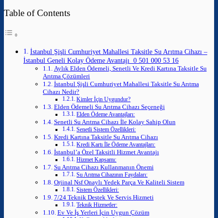
Table of Contents
İstanbul Şişli Cumhuriyet Mahallesi Taksitle Su Arıtma Cihazı –
İstanbul Geneli Kolay Ödeme Avantajı 0 501 000 53 16
Aylık Elden Ödemeli, Senetli Ve Kredi Kartına Taksitle Su
Arıtma Çözümleri
İstanbul Şişli Cumhuriyet Mahallesi Taksitle Su Arıtma
Cihazı Nedir?
Kimler İçin Uygundur?
Elden Ödemeli Su Arıtma Cihazı Seçeneği
Elden Ödeme Avantajları:
Senetli Su Arıtma Cihazı İle Kolay Sahip Olun
Senetli Sistem Özellikleri:
Kredi Kartına Taksitle Su Arıtma Cihazı
Kredi Kartı İle Ödeme Avantajları:
İstanbul’a Özel Taksitli Hizmet Avantajı
Hizmet Kapsamı:
Su Arıtma Cihazı Kullanmanın Önemi
Su Arıtma Cihazının Faydaları:
Orjinal Nsf Onaylı Yedek Parça Ve Kaliteli Sistem
Sistem Özellikleri:
7/24 Teknik Destek Ve Servis Hizmeti
Teknik Hizmetler:
Ev Ve İş Yerleri İçin Uygun Çözüm