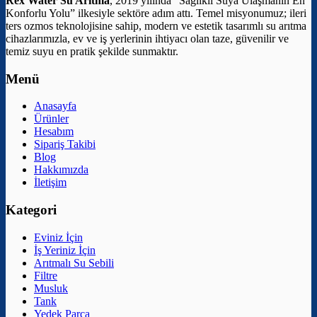
Rex Water Su Arıtma
, 2019 yılında “Sağlıklı Suya Ulaşmanın En
Konforlu Yolu” ilkesiyle sektöre adım attı. Temel misyonumuz; ileri
ters ozmos teknolojisine sahip, modern ve estetik tasarımlı su arıtma
cihazlarımızla, ev ve iş yerlerinin ihtiyacı olan taze, güvenilir ve
temiz suyu en pratik şekilde sunmaktır.
Menü
Anasayfa
Ürünler
Hesabım
Sipariş Takibi
Blog
Hakkımızda
İletişim
Kategori
Eviniz İçin
İş Yeriniz İçin
Arıtmalı Su Sebili
Filtre
Musluk
Tank
Yedek Parça