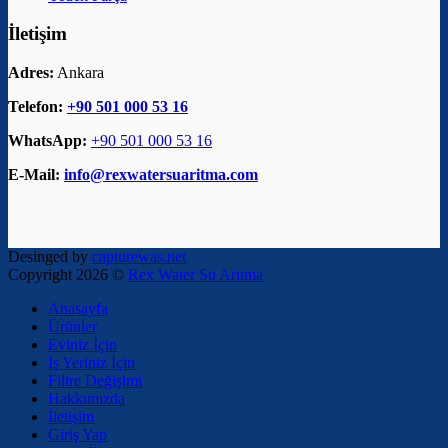
İletişim
Adres:
Ankara
Telefon:
+90 501 000 53 16
WhatsApp:
+90 501 000 53 16
E-Mail:
info@rexwatersuaritma.com
Desinged by
capturewas.net
Copyright 2026 ©
Rex Water Su Arıtma
Anasayfa
Ürünler
Eviniz İçin
İş Yeriniz İçin
Filtre Değişimi
Hakkımızda
İletişim
Giriş Yap