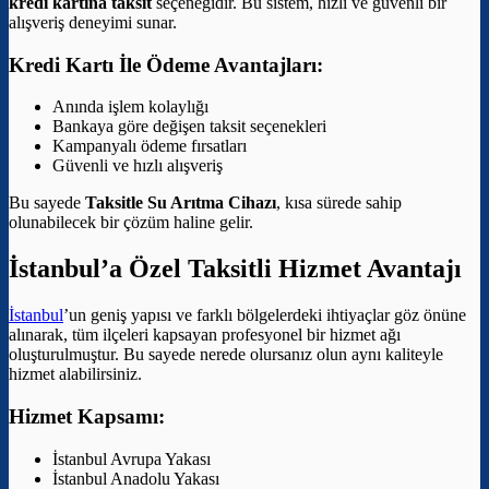
kredi kartına taksit
seçeneğidir. Bu sistem, hızlı ve güvenli bir
alışveriş deneyimi sunar.
Kredi Kartı İle Ödeme Avantajları:
Anında işlem kolaylığı
Bankaya göre değişen taksit seçenekleri
Kampanyalı ödeme fırsatları
Güvenli ve hızlı alışveriş
Bu sayede
Taksitle Su Arıtma Cihazı
, kısa sürede sahip
olunabilecek bir çözüm haline gelir.
İstanbul’a Özel Taksitli Hizmet Avantajı
İstanbul
’un geniş yapısı ve farklı bölgelerdeki ihtiyaçlar göz önüne
alınarak, tüm ilçeleri kapsayan profesyonel bir hizmet ağı
oluşturulmuştur. Bu sayede nerede olursanız olun aynı kaliteyle
hizmet alabilirsiniz.
Hizmet Kapsamı:
İstanbul Avrupa Yakası
İstanbul Anadolu Yakası