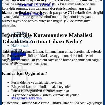
cihazına sahip olmak mümkün. Üstelik bu sistem sadece ödeme
Arıtmalı Su Sebili
kolaylığı sunmaz; aynı zamanda
ücretsiz kurulum, garanti
hizmeti, orjinal nsf onaylı yedek parça ve 7/24 teknik destek
gibi
Ürünleri İncele
avantajlarla birlikte gelir. İstanbul’un tüm ilçelerini kapsayan bu
hizmet sayesinde herkes bütçesine uygun şekilde temiz suya
ulaşabilir.
Eviniz İçin
İstanbul Şile Karamandere Mahallesi
İş Yeriniz İçin
Taksitle Su Arıtma Cihazı Nedir?
Filtre Değişimi
Hakkımızda
İletişim
Taksitle Su Arıtma Cihazı
, kullanıcıların cihaz ücretini tek seferde
Giriş Yap
ödemek yerine belirli aralıklarla ve uygun tutarlarla ödemesini
Sepet
sağlayan sistemdir. Bu yöntem sayesinde bütçe zorlanmadan sağlıklı
Sepet
suya erişim mümkün hale gelir.
Kimler İçin Uygundur?
Peşin ödeme yapmak istemeyenler
Bütçesini kontrollü kullanmak isteyenler
Sepetinizde ürün bulunmuyor.
Ailesi için sağlıklı su çözümü arayanlar
İş yerinde ekonomik sistem kurmak isteyenler
Mağazaya geri dön
Bu nedenle
Taksitle Su Arıtma Cihazı
, İstanbul’da oldukça yaygın