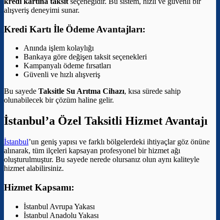
kredi kartına taksit
seçeneğidir. Bu sistem, hızlı ve güvenli bir
alışveriş deneyimi sunar.
Kredi Kartı İle Ödeme Avantajları:
Anında işlem kolaylığı
Bankaya göre değişen taksit seçenekleri
Kampanyalı ödeme fırsatları
Güvenli ve hızlı alışveriş
Bu sayede
Taksitle Su Arıtma Cihazı
, kısa sürede sahip
olunabilecek bir çözüm haline gelir.
İstanbul’a Özel Taksitli Hizmet Avantajı
İstanbul
’un geniş yapısı ve farklı bölgelerdeki ihtiyaçlar göz önüne
alınarak, tüm ilçeleri kapsayan profesyonel bir hizmet ağı
oluşturulmuştur. Bu sayede nerede olursanız olun aynı kaliteyle
hizmet alabilirsiniz.
Hizmet Kapsamı:
İstanbul Avrupa Yakası
İstanbul Anadolu Yakası