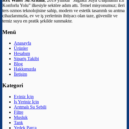
Rex Water Su Arıtma
, 2019 yılında “Sağlıklı Suya Ulaşmanın En
Konforlu Yolu” ilkesiyle sektöre adım attı. Temel misyonumuz; ileri
ters ozmos teknolojisine sahip, modern ve estetik tasarımlı su arıtma
cihazlarımızla, ev ve iş yerlerinin ihtiyacı olan taze, güvenilir ve
temiz suyu en pratik şekilde sunmaktır.
Menü
Anasayfa
Ürünler
Hesabım
Sipariş Takibi
Blog
Hakkımızda
İletişim
Kategori
Eviniz İçin
İş Yeriniz İçin
Arıtmalı Su Sebili
Filtre
Musluk
Tank
Yedek Parça