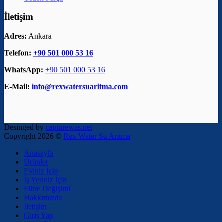
İletişim
Adres:
Ankara
Telefon:
+90 501 000 53 16
WhatsApp:
+90 501 000 53 16
E-Mail:
info@rexwatersuaritma.com
Desinged by
capturewas.net
Copyright 2026 ©
Rex Water Su Arıtma
Anasayfa
Ürünler
Eviniz İçin
İş Yeriniz İçin
Filtre Değişimi
Hakkımızda
İletişim
Giriş Yap