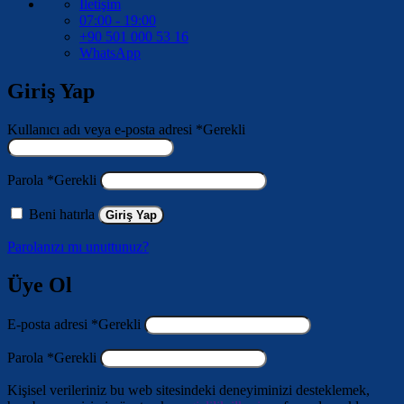
İletişim
07:00 - 19:00
+90 501 000 53 16
WhatsApp
Giriş Yap
Kullanıcı adı veya e-posta adresi
*
Gerekli
Parola
*
Gerekli
Beni hatırla
Giriş Yap
Parolanızı mı unuttunuz?
Üye Ol
E-posta adresi
*
Gerekli
Parola
*
Gerekli
Kişisel verileriniz bu web sitesindeki deneyiminizi desteklemek,