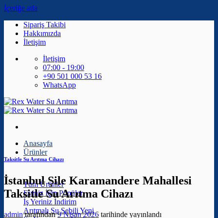
İçeriğe atla
Sipariş Takibi
Hakkımızda
İletişim
İletişim
07:00 - 19:00
+90 501 000 53 16
WhatsApp
Anasayfa
Ürünler
Taksitle Su Arıtma Cihazı
İstanbul Şile Karamandere Mahallesi
Tüm Ürünler
Taksitle Su Arıtma Cihazı
Eviniz İçin
İş Yeriniz
Arıtmalı Su Sebili
admin
tarafından
9 Nisan 2026
tarihinde yayınlandı