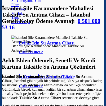
Su Yumuşatma
Filtre
İstanbul Şile Karamandere Mahallesi
Membran
Musluk
Taksitle Su Arıtma Cihazı – İstanbul
Tank
Geneli Kolay Ödeme Avantajı
0 501 000
Yedek Parça
53 16
Eviniz İçin Su Arıtma Cihazı
İstanbul Şile Karamandere Mahallesi Taksitle Su
Arıtma Cihazı
Ürünleri İncele
Aylık Elden Ödemeli, Senetli Ve Kredi
Kartına Taksitle Su Arıtma Çözümleri
İş Yeriniz İçin Arıtma Cihazı
İstanbul Şile Karamandere Mahallesi
Taksitle
Su Arıtma
Cihazı
, İstanbul gibi büyük bir şehirde sağlıklı suya ulaşmak kadar,
bu sisteme
kolay ödeme ile sahip olmak
da oldukça önemlidir.
Ürünleri İncele
Günümüzde birçok kullanıcı, kaliteli bir su arıtma cihazı almak ister
ancak yüksek peşin ödemeler nedeniyle bu kararı erteleyebilir. İşte
bu noktada
Taksitle Su Arıtma Cihazı
seçenekleri devreye girer.
Artık
elden ödemeli, senetli ya da kredi kartına taksitle
su arıtma