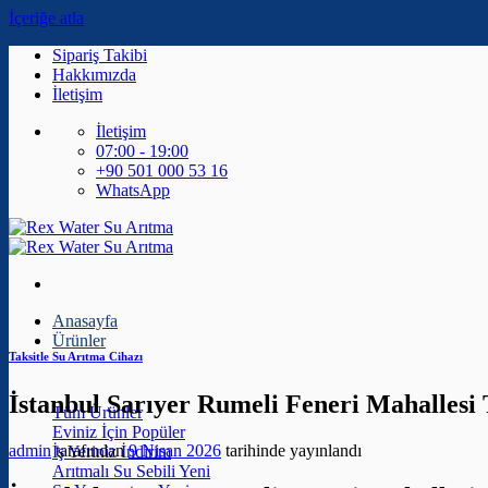
İçeriğe atla
Sipariş Takibi
Hakkımızda
İletişim
İletişim
07:00 - 19:00
+90 501 000 53 16
WhatsApp
Anasayfa
Ürünler
Taksitle Su Arıtma Cihazı
İstanbul Sarıyer Rumeli Feneri Mahallesi 
Tüm Ürünler
Eviniz İçin
admin
tarafından
9 Nisan 2026
tarihinde yayınlandı
İş Yeriniz
Arıtmalı Su Sebili