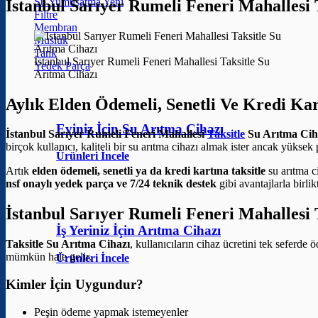
Su Yumuşatma
İstanbul Sarıyer Rumeli Feneri Mahallesi
Filtre
Membran
Musluk
Tank
İstanbul Sarıyer Rumeli Feneri Mahallesi Taksitle Su
Yedek Parça
Arıtma Cihazı
Aylık Elden Ödemeli, Senetli Ve Kredi Ka
Eviniz İçin Su Arıtma Cihazı
İstanbul Sarıyer Rumeli Feneri Mahallesi
Taksitle
Su Arıtma Cih
birçok kullanıcı, kaliteli bir su arıtma cihazı almak ister ancak yüksek
Ürünleri İncele
Artık
elden ödemeli, senetli ya da kredi kartına taksitle
su arıtma 
nsf onaylı yedek parça ve 7/24 teknik destek
gibi avantajlarla birli
İstanbul Sarıyer Rumeli Feneri Mahallesi 
İş Yeriniz İçin Arıtma Cihazı
Taksitle Su Arıtma Cihazı
, kullanıcıların cihaz ücretini tek seferd
mümkün hale gelir.
Ürünleri İncele
Kimler İçin Uygundur?
Peşin ödeme yapmak istemeyenler