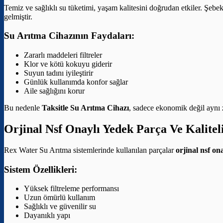
Temiz ve sağlıklı su tüketimi, yaşam kalitesini doğrudan etkiler. Şebek
gelmiştir.
Su Arıtma Cihazının Faydaları:
Zararlı maddeleri filtreler
Klor ve kötü kokuyu giderir
Suyun tadını iyileştirir
Günlük kullanımda konfor sağlar
Aile sağlığını korur
Bu nedenle
Taksitle Su Arıtma Cihazı
, sadece ekonomik değil aynı z
Orjinal Nsf Onaylı Yedek Parça Ve Kalitel
Rex Water Su Arıtma sistemlerinde kullanılan parçalar
orjinal nsf on
Sistem Özellikleri:
Yüksek filtreleme performansı
Uzun ömürlü kullanım
Sağlıklı ve güvenilir su
Dayanıklı yapı