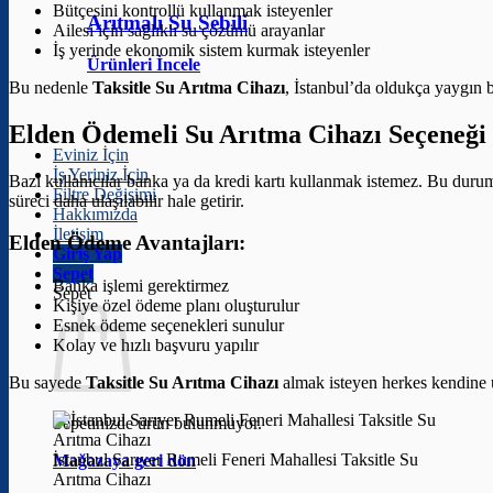
Bütçesini kontrollü kullanmak isteyenler
Arıtmalı Su Sebili
Ailesi için sağlıklı su çözümü arayanlar
İş yerinde ekonomik sistem kurmak isteyenler
Ürünleri İncele
Bu nedenle
Taksitle Su Arıtma Cihazı
, İstanbul’da oldukça yaygın bi
Elden Ödemeli Su Arıtma Cihazı Seçeneği
Eviniz İçin
İş Yeriniz İçin
Bazı kullanıcılar banka ya da kredi kartı kullanmak istemez. Bu dur
Filtre Değişimi
süreci daha ulaşılabilir hale getirir.
Hakkımızda
İletişim
Elden Ödeme Avantajları:
Giriş Yap
Sepet
Banka işlemi gerektirmez
Sepet
Kişiye özel ödeme planı oluşturulur
Esnek ödeme seçenekleri sunulur
Kolay ve hızlı başvuru yapılır
Bu sayede
Taksitle Su Arıtma Cihazı
almak isteyen herkes kendine u
Sepetinizde ürün bulunmuyor.
İstanbul Sarıyer Rumeli Feneri Mahallesi Taksitle Su
Mağazaya geri dön
Arıtma Cihazı