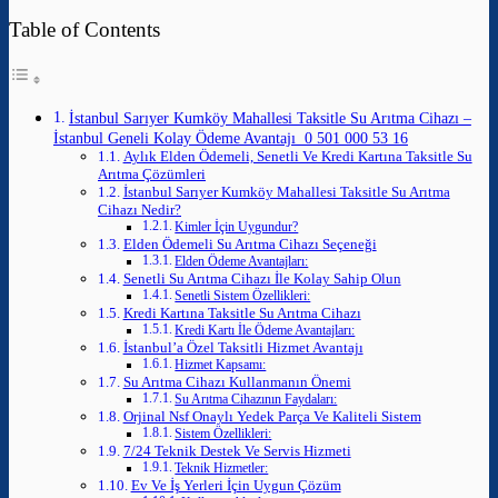
Table of Contents
İstanbul Sarıyer Kumköy Mahallesi Taksitle Su Arıtma Cihazı –
İstanbul Geneli Kolay Ödeme Avantajı 0 501 000 53 16
Aylık Elden Ödemeli, Senetli Ve Kredi Kartına Taksitle Su
Arıtma Çözümleri
İstanbul Sarıyer Kumköy Mahallesi Taksitle Su Arıtma
Cihazı Nedir?
Kimler İçin Uygundur?
Elden Ödemeli Su Arıtma Cihazı Seçeneği
Elden Ödeme Avantajları:
Senetli Su Arıtma Cihazı İle Kolay Sahip Olun
Senetli Sistem Özellikleri:
Kredi Kartına Taksitle Su Arıtma Cihazı
Kredi Kartı İle Ödeme Avantajları:
İstanbul’a Özel Taksitli Hizmet Avantajı
Hizmet Kapsamı:
Su Arıtma Cihazı Kullanmanın Önemi
Su Arıtma Cihazının Faydaları:
Orjinal Nsf Onaylı Yedek Parça Ve Kaliteli Sistem
Sistem Özellikleri:
7/24 Teknik Destek Ve Servis Hizmeti
Teknik Hizmetler:
Ev Ve İş Yerleri İçin Uygun Çözüm