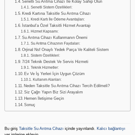
Senetli Su Arıtma Cihazı İle Kolay Sahip Olun
Senetli Sistem Özellikleri:
Kredi Kartına Taksitle Su Arıtma Cihazı
Kredi Kartı İle Ödeme Avantajları:
İstanbul’a Özel Taksitli Hizmet Avantajı
Hizmet Kapsamı:
Su Arıtma Cihazı Kullanmanın Önemi
Su Arıtma Cihazının Faydaları:
Orjinal Nsf Onaylı Yedek Parça Ve Kaliteli Sistem
Sistem Özellikleri:
7/24 Teknik Destek Ve Servis Hizmeti
Teknik Hizmetler:
Ev Ve İş Yerleri İçin Uygun Çözüm
Kullanım Alanları:
Neden Taksitle Su Arıtma Cihazı Tercih Edilmeli?
Siz Çağrı Yapın Biz Sizi Arayalım
Hemen İletişime Geçin
Sonuç
Bu giriş
Taksitle Su Arıtma Cihazı
içinde yayınlandı.
Kalıcı bağlantıyı
yer imlerine ekleyin.