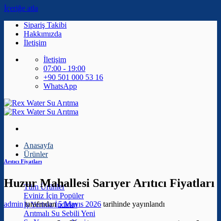
İçeriğe atla
Sipariş Takibi
Hakkımızda
İletişim
İletişim
07:00 - 19:00
+90 501 000 53 16
WhatsApp
Anasayfa
Ürünler
Arıtıcı Fiyatları
Huzur Mahallesi Sarıyer Arıtıcı Fiyatları
Tüm Ürünler
Eviniz İçin
admin
tarafından
5 Mayıs 2026
tarihinde yayınlandı
İş Yeriniz
Arıtmalı Su Sebili