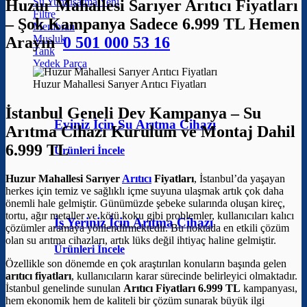
Su Yumuşatma
Huzur Mahallesi Sarıyer Arıtıcı Fiyatları
Filtre
– Şok Kampanya Sadece 6.999 TL Hemen
Membran
Musluk
Arayın
0 501 000 53 16
Tank
Yedek Parça
Huzur Mahallesi Sarıyer Arıtıcı Fiyatları
İstanbul Geneli Dev Kampanya – Su
Eviniz İçin Su Arıtma Cihazı
Arıtma Cihazı Kurulum ve Montaj Dahil
6.999 TL
Ürünleri İncele
Huzur Mahallesi Sarıyer
Arıtıcı
Fiyatları
, İstanbul’da yaşayan
herkes için temiz ve sağlıklı içme suyuna ulaşmak artık çok daha
önemli hale gelmiştir. Günümüzde şebeke sularında oluşan kireç,
tortu, ağır metaller ve kötü koku gibi problemler, kullanıcıları kalıcı
İş Yeriniz İçin Arıtma Cihazı
çözümler aramaya yönlendirmektedir. Bu noktada en etkili çözüm
olan su arıtma cihazları, artık lüks değil ihtiyaç haline gelmiştir.
Ürünleri İncele
Özellikle son dönemde en çok araştırılan konuların başında gelen
arıtıcı fiyatları
, kullanıcıların karar sürecinde belirleyici olmaktadır.
İstanbul genelinde sunulan
Arıtıcı Fiyatları 6.999 TL
kampanyası,
hem ekonomik hem de kaliteli bir çözüm sunarak büyük ilgi