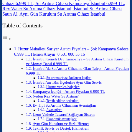
Cihazı 6.999 TL, Su Arıtma Cihazı Kampanya İstanbul 6.999 TL,
Rex Water Su Arıtma Cihazı İstanbul, İstanbul Su Arıtma Cihazı
Satın Al, Aynı Gün Kurulum Su Arıtma Cihazı İstanbul
Table of Contents
Huzur Mahallesi Sarıyer Arıtıcı Fiyatları – Şok Kampanya Sadece
6.999 TL Hemen Arayın 0 501 000 53 16
İstanbul Geneli Dev Kampanya – Su Arıtma Cihazı Kurulum
ve Montaj Dahil 6.999 TL
İstanbul’da Su Arıtma Cihazına Olan Talep – Arıtıcı Fiyatları
6.999 TL
Su arıtma cihazı kullanan kişiler:
İstanbul’un Tüm İlçelerine Aynı Gün Servis
Hizmet verilen bölgeler:
Kampanya İçeriği – Arıtıcı Fiyatları 6.999 TL
Neden Rex Water Su Arıtma?
Tercih edilme nedenleri:
Ev Tipi Su Arıtma Cihazının Avantajları
Avantajları:
Uzun Vadede Tasarruf Sağlayan Sistem
Ekonomik avantajları:
Aynı Gün Kurulum ve Hızlı Hizmet
Teknik Servis ve Destek Hizmetleri