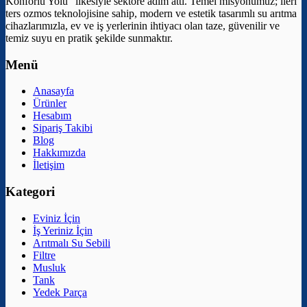
Konforlu Yolu” ilkesiyle sektöre adım attı. Temel misyonumuz; ileri
ters ozmos teknolojisine sahip, modern ve estetik tasarımlı su arıtma
cihazlarımızla, ev ve iş yerlerinin ihtiyacı olan taze, güvenilir ve
temiz suyu en pratik şekilde sunmaktır.
Menü
Anasayfa
Ürünler
Hesabım
Sipariş Takibi
Blog
Hakkımızda
İletişim
Kategori
Eviniz İçin
İş Yeriniz İçin
Arıtmalı Su Sebili
Filtre
Musluk
Tank
Yedek Parça