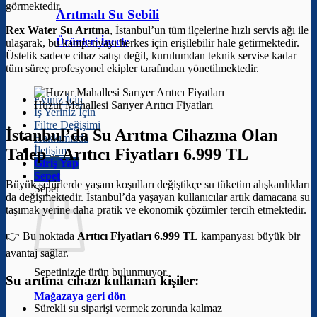
görmektedir.
Arıtmalı Su Sebili
Rex Water Su Arıtma
, İstanbul’un tüm ilçelerine hızlı servis ağı ile
Ürünleri İncele
ulaşarak, bu kampanyayı herkes için erişilebilir hale getirmektedir.
Üstelik sadece cihaz satışı değil, kurulumdan teknik servise kadar
tüm süreç profesyonel ekipler tarafından yönetilmektedir.
Eviniz İçin
Huzur Mahallesi Sarıyer Arıtıcı Fiyatları
İş Yeriniz İçin
Filtre Değişimi
İstanbul’da Su Arıtma Cihazına Olan
Hakkımızda
İletişim
Talep –
Arıtıcı Fiyatları 6.999 TL
Giriş Yap
Sepet
Büyük şehirlerde yaşam koşulları değiştikçe su tüketim alışkanlıkları
Sepet
da değişmektedir. İstanbul’da yaşayan kullanıcılar artık damacana su
taşımak yerine daha pratik ve ekonomik çözümler tercih etmektedir.
👉 Bu noktada
Arıtıcı Fiyatları 6.999 TL
kampanyası büyük bir
avantaj sağlar.
Sepetinizde ürün bulunmuyor.
Su arıtma cihazı kullanan kişiler:
Mağazaya geri dön
Sürekli su siparişi vermek zorunda kalmaz