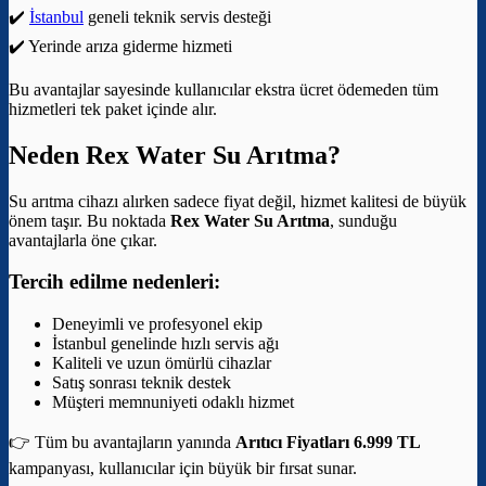
✔️
İstanbul
geneli teknik servis desteği
✔️ Yerinde arıza giderme hizmeti
Bu avantajlar sayesinde kullanıcılar ekstra ücret ödemeden tüm
hizmetleri tek paket içinde alır.
Neden Rex Water Su Arıtma?
Su arıtma cihazı alırken sadece fiyat değil, hizmet kalitesi de büyük
önem taşır. Bu noktada
Rex Water Su Arıtma
, sunduğu
avantajlarla öne çıkar.
Tercih edilme nedenleri:
Deneyimli ve profesyonel ekip
İstanbul genelinde hızlı servis ağı
Kaliteli ve uzun ömürlü cihazlar
Satış sonrası teknik destek
Müşteri memnuniyeti odaklı hizmet
👉 Tüm bu avantajların yanında
Arıtıcı Fiyatları 6.999 TL
kampanyası, kullanıcılar için büyük bir fırsat sunar.