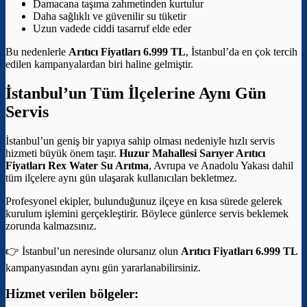
Damacana taşıma zahmetinden kurtulur
Daha sağlıklı ve güvenilir su tüketir
Uzun vadede ciddi tasarruf elde eder
Bu nedenlerle
Arıtıcı Fiyatları 6.999 TL
, İstanbul’da en çok tercih
edilen kampanyalardan biri haline gelmiştir.
İstanbul’un Tüm İlçelerine Aynı Gün
Servis
İstanbul’un geniş bir yapıya sahip olması nedeniyle hızlı servis
hizmeti büyük önem taşır.
Huzur Mahallesi Sarıyer Arıtıcı
Fiyatları
Rex Water Su Arıtma
, Avrupa ve Anadolu Yakası dahil
tüm ilçelere aynı gün ulaşarak kullanıcıları bekletmez.
Profesyonel ekipler, bulunduğunuz ilçeye en kısa sürede gelerek
kurulum işlemini gerçekleştirir. Böylece günlerce servis beklemek
zorunda kalmazsınız.
👉 İstanbul’un neresinde olursanız olun
Arıtıcı Fiyatları 6.999 TL
kampanyasından aynı gün yararlanabilirsiniz.
Hizmet verilen bölgeler: