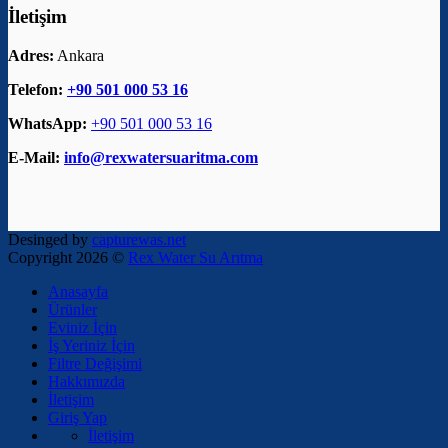
İletişim
Adres:
Ankara
Telefon:
+90 501 000 53 16
WhatsApp:
+90 501 000 53 16
E-Mail:
info@rexwatersuaritma.com
Desinged by
capturewas.net
Copyright 2026 ©
Rex Water Su Arıtma
Anasayfa
Ürünler
Eviniz İçin
İş Yeriniz İçin
Filtre Değişimi
Hakkımızda
İletişim
Giriş Yap
İletişim