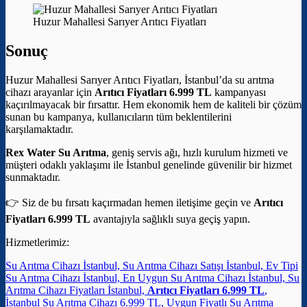
Huzur Mahallesi Sarıyer Arıtıcı Fiyatları
Sonuç
Huzur Mahallesi Sarıyer Arıtıcı Fiyatları, İstanbul’da su arıtma
cihazı arayanlar için
Arıtıcı Fiyatları 6.999 TL
kampanyası
kaçırılmayacak bir fırsattır. Hem ekonomik hem de kaliteli bir çözüm
sunan bu kampanya, kullanıcıların tüm beklentilerini
karşılamaktadır.
Rex Water Su Arıtma
, geniş servis ağı, hızlı kurulum hizmeti ve
müşteri odaklı yaklaşımı ile İstanbul genelinde güvenilir bir hizmet
sunmaktadır.
👉 Siz de bu fırsatı kaçırmadan hemen iletişime geçin ve
Arıtıcı
Fiyatları 6.999 TL
avantajıyla sağlıklı suya geçiş yapın.
Hizmetlerimiz:
Su Arıtma Cihazı İstanbul, Su Arıtma Cihazı Satışı İstanbul, Ev Tipi
Su Arıtma Cihazı İstanbul, En Uygun Su Arıtma Cihazı İstanbul, Su
Arıtma Cihazı Fiyatları İstanbul,
Arıtıcı Fiyatları 6.999 TL
,
İstanbul Su Arıtma Cihazı 6.999 TL, Uygun Fiyatlı Su Arıtma