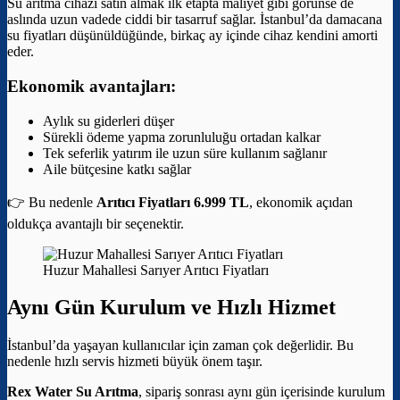
Su arıtma cihazı satın almak ilk etapta maliyet gibi görünse de
aslında uzun vadede ciddi bir tasarruf sağlar. İstanbul’da damacana
su fiyatları düşünüldüğünde, birkaç ay içinde cihaz kendini amorti
eder.
Ekonomik avantajları:
Aylık su giderleri düşer
Sürekli ödeme yapma zorunluluğu ortadan kalkar
Tek seferlik yatırım ile uzun süre kullanım sağlanır
Aile bütçesine katkı sağlar
👉 Bu nedenle
Arıtıcı Fiyatları 6.999 TL
, ekonomik açıdan
oldukça avantajlı bir seçenektir.
Huzur Mahallesi Sarıyer Arıtıcı Fiyatları
Aynı Gün Kurulum ve Hızlı Hizmet
İstanbul’da yaşayan kullanıcılar için zaman çok değerlidir. Bu
nedenle hızlı servis hizmeti büyük önem taşır.
Rex Water Su Arıtma
, sipariş sonrası aynı gün içerisinde kurulum