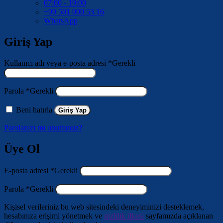
07:00 - 19:00
+90 501 000 53 16
WhatsApp
Giriş Yap
Kullanıcı adı veya e-posta adresi
*
Gerekli
Parola
*
Gerekli
Beni hatırla
Giriş Yap
Parolanızı mı unuttunuz?
Üye Ol
E-posta adresi
*
Gerekli
Parola
*
Gerekli
Kişisel verileriniz bu web sitesindeki deneyiminizi desteklemek,
hesabınıza erişimi yönetmek ve
gizlilik ilkesi
sayfamızda açıklanan