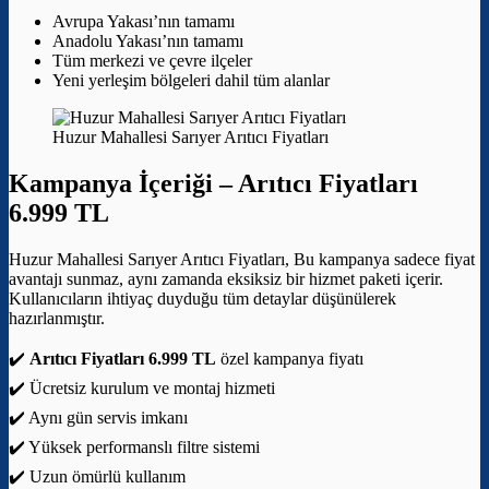
Avrupa Yakası’nın tamamı
Anadolu Yakası’nın tamamı
Tüm merkezi ve çevre ilçeler
Yeni yerleşim bölgeleri dahil tüm alanlar
Huzur Mahallesi Sarıyer Arıtıcı Fiyatları
Kampanya İçeriği –
Arıtıcı Fiyatları
6.999 TL
Huzur Mahallesi Sarıyer Arıtıcı Fiyatları, Bu kampanya sadece fiyat
avantajı sunmaz, aynı zamanda eksiksiz bir hizmet paketi içerir.
Kullanıcıların ihtiyaç duyduğu tüm detaylar düşünülerek
hazırlanmıştır.
✔️
Arıtıcı Fiyatları 6.999 TL
özel kampanya fiyatı
✔️ Ücretsiz kurulum ve montaj hizmeti
✔️ Aynı gün servis imkanı
✔️ Yüksek performanslı filtre sistemi
✔️ Uzun ömürlü kullanım