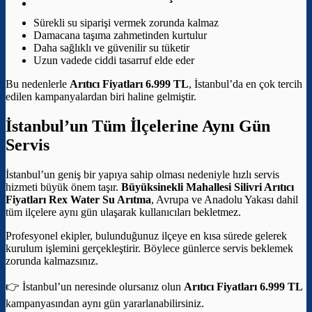
Sürekli su siparişi vermek zorunda kalmaz
Damacana taşıma zahmetinden kurtulur
Daha sağlıklı ve güvenilir su tüketir
Uzun vadede ciddi tasarruf elde eder
Bu nedenlerle
Arıtıcı Fiyatları 6.999 TL
, İstanbul’da en çok tercih
edilen kampanyalardan biri haline gelmiştir.
İstanbul’un Tüm İlçelerine Aynı Gün
Servis
İstanbul’un geniş bir yapıya sahip olması nedeniyle hızlı servis
hizmeti büyük önem taşır.
Büyüksinekli Mahallesi Silivri Arıtıcı
Fiyatları
Rex Water Su Arıtma
, Avrupa ve Anadolu Yakası dahil
tüm ilçelere aynı gün ulaşarak kullanıcıları bekletmez.
Profesyonel ekipler, bulunduğunuz ilçeye en kısa sürede gelerek
kurulum işlemini gerçekleştirir. Böylece günlerce servis beklemek
zorunda kalmazsınız.
👉 İstanbul’un neresinde olursanız olun
Arıtıcı Fiyatları 6.999 TL
kampanyasından aynı gün yararlanabilirsiniz.