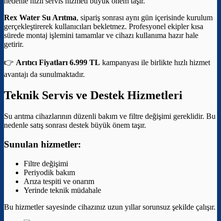
nedenle hızlı servis hizmeti büyük önem taşır.
Rex Water Su Arıtma
, sipariş sonrası aynı gün içerisinde kurulum
gerçekleştirerek kullanıcıları bekletmez. Profesyonel ekipler kısa
sürede montaj işlemini tamamlar ve cihazı kullanıma hazır hale
getirir.
👉
Arıtıcı Fiyatları 6.999 TL
kampanyası ile birlikte hızlı hizmet
avantajı da sunulmaktadır.
Teknik Servis ve Destek Hizmetleri
Su arıtma cihazlarının düzenli bakım ve filtre değişimi gereklidir. Bu
nedenle satış sonrası destek büyük önem taşır.
Sunulan hizmetler:
Filtre değişimi
Periyodik bakım
Arıza tespiti ve onarım
Yerinde teknik müdahale
Bu hizmetler sayesinde cihazınız uzun yıllar sorunsuz şekilde çalışır.