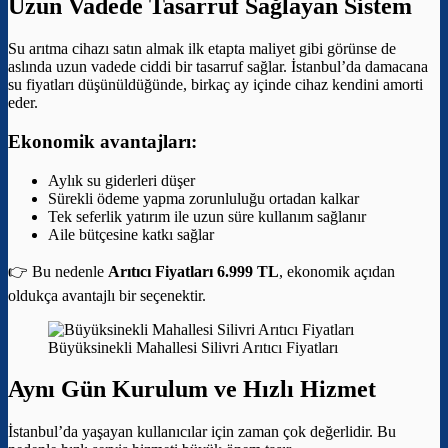
Uzun Vadede Tasarruf Sağlayan Sistem
Su arıtma cihazı satın almak ilk etapta maliyet gibi görünse de
aslında uzun vadede ciddi bir tasarruf sağlar. İstanbul’da damacana
su fiyatları düşünüldüğünde, birkaç ay içinde cihaz kendini amorti
eder.
Ekonomik avantajları:
Aylık su giderleri düşer
Sürekli ödeme yapma zorunluluğu ortadan kalkar
Tek seferlik yatırım ile uzun süre kullanım sağlanır
Aile bütçesine katkı sağlar
👉 Bu nedenle
Arıtıcı Fiyatları 6.999 TL
, ekonomik açıdan
oldukça avantajlı bir seçenektir.
Büyüksinekli Mahallesi Silivri Arıtıcı Fiyatları
Aynı Gün Kurulum ve Hızlı Hizmet
İstanbul’da yaşayan kullanıcılar için zaman çok değerlidir. Bu