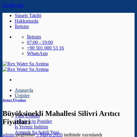
İçeriğe atla
Sipariş Takibi
Hakkımızda
İletişim
İletişim
07:00 - 19:00
+90 501 000 53 16
WhatsApp
Anasayfa
Ürünler
Arıtıcı Fiyatları
Büyüksinekli Mahallesi Silivri Arıtıcı
Tüm Ürünler
Fiyatları
Eviniz İçin
İş Yeriniz
Arıtmalı Su Sebili
admin
tarafından
5 Mayıs 2026
tarihinde yayınlandı