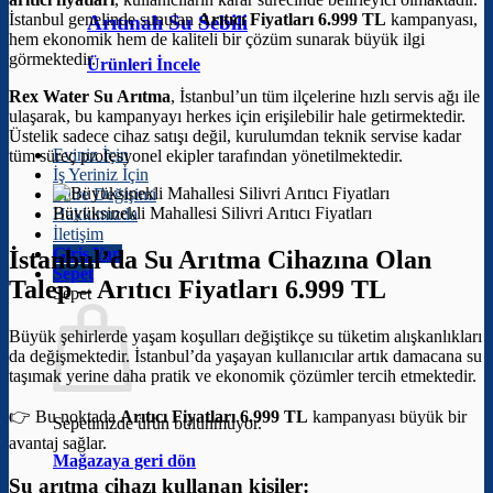
İstanbul genelinde sunulan
Arıtıcı Fiyatları 6.999 TL
kampanyası,
Arıtmalı Su Sebili
hem ekonomik hem de kaliteli bir çözüm sunarak büyük ilgi
görmektedir.
Ürünleri İncele
Rex Water Su Arıtma
, İstanbul’un tüm ilçelerine hızlı servis ağı ile
ulaşarak, bu kampanyayı herkes için erişilebilir hale getirmektedir.
Üstelik sadece cihaz satışı değil, kurulumdan teknik servise kadar
Eviniz İçin
tüm süreç profesyonel ekipler tarafından yönetilmektedir.
İş Yeriniz İçin
Filtre Değişimi
Büyüksinekli Mahallesi Silivri Arıtıcı Fiyatları
Hakkımızda
İletişim
Giriş Yap
İstanbul’da Su Arıtma Cihazına Olan
Sepet
Talep –
Arıtıcı Fiyatları 6.999 TL
Sepet
Büyük şehirlerde yaşam koşulları değiştikçe su tüketim alışkanlıkları
da değişmektedir. İstanbul’da yaşayan kullanıcılar artık damacana su
taşımak yerine daha pratik ve ekonomik çözümler tercih etmektedir.
👉 Bu noktada
Arıtıcı Fiyatları 6.999 TL
kampanyası büyük bir
Sepetinizde ürün bulunmuyor.
avantaj sağlar.
Mağazaya geri dön
Su arıtma cihazı kullanan kişiler: