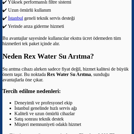
✔️ Yüksek performanslı filtre sistemi
✔️ Uzun ömürlü kullanım
✔️
İstanbul
geneli teknik servis desteği
✔️ Yerinde arıza giderme hizmeti
Bu avantajlar sayesinde kullanıcılar ekstra ücret ödemeden tüm
hizmetleri tek paket içinde alır.
Neden Rex Water Su Arıtma?
Su arıtma cihazı alırken sadece fiyat değil, hizmet kalitesi de büyük
önem taşır. Bu noktada
Rex Water Su Arıtma
, sunduğu
avantajlarla öne çıkar.
Tercih edilme nedenleri:
Deneyimli ve profesyonel ekip
İstanbul genelinde hızlı servis ağı
Kaliteli ve uzun ömürlü cihazlar
Satış sonrası teknik destek
Müşteri memnuniyeti odaklı hizmet