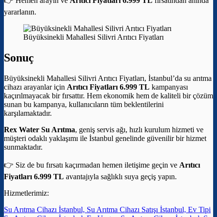
👉 Hemen arayın ve
Arıtıcı Fiyatları 6.999 TL
fırsatından anında
yararlanın.
Büyüksinekli Mahallesi Silivri Arıtıcı Fiyatları
Sonuç
Büyüksinekli Mahallesi Silivri Arıtıcı Fiyatları, İstanbul’da su arıtma
cihazı arayanlar için
Arıtıcı Fiyatları 6.999 TL
kampanyası
kaçırılmayacak bir fırsattır. Hem ekonomik hem de kaliteli bir çözüm
sunan bu kampanya, kullanıcıların tüm beklentilerini
karşılamaktadır.
Rex Water Su Arıtma
, geniş servis ağı, hızlı kurulum hizmeti ve
müşteri odaklı yaklaşımı ile İstanbul genelinde güvenilir bir hizmet
sunmaktadır.
👉 Siz de bu fırsatı kaçırmadan hemen iletişime geçin ve
Arıtıcı
Fiyatları 6.999 TL
avantajıyla sağlıklı suya geçiş yapın.
Hizmetlerimiz:
Su Arıtma Cihazı İstanbul, Su Arıtma Cihazı Satışı İstanbul, Ev Tipi