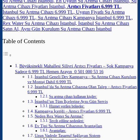
Su Arıtma Cihazı İstanbul, En Uygun Su Arıtma Cihazı İstanbul, Su
Arıtma Cihazı Fiyatları İstanbul,
Arıtıcı Fiyatları 6.999 TL
,
İstanbul Su Arıtma Cihazı 6.999 TL, Uygun Fiyatlı Su Arıtma
Cihazı 6.999 TL, Su Arıtma Cihazı Kampanya İstanbul 6.999 TL,
Rex Water Su Arıtma Cihazı İstanbul, İstanbul Su Arıtma Cihazı
Satın Al, Aynı Gün Kurulum Su Arıtma Cihazı İstanbul
Table of Contents
Büyüksinekli Mahallesi Silivri Arıtıcı Fiyatları – Şok Kampanya
Sadece 6.999 TL Hemen Arayın 0 501 000 53 16
İstanbul Geneli Dev Kampanya – Su Arıtma Cihazı Kurulum
ve Montaj Dahil 6.999 TL
İstanbul’da Su Arıtma Cihazına Olan Talep – Arıtıcı Fiyatları
6.999 TL
Su arıtma cihazı kullanan kişiler:
İstanbul’un Tüm İlçelerine Aynı Gün Servis
Hizmet verilen bölgeler:
Kampanya İçeriği – Arıtıcı Fiyatları 6.999 TL
Neden Rex Water Su Arıtma?
Tercih edilme nedenleri:
Ev Tipi Su Arıtma Cihazının Avantajları
Avantajları:
Uzun Vadede Tasarruf Sağlayan Sistem