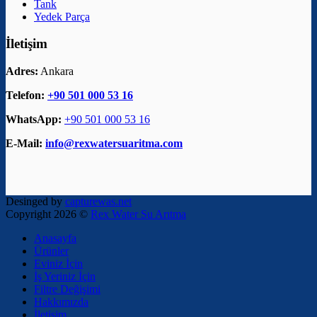
Tank
Yedek Parça
İletişim
Adres:
Ankara
Telefon:
+90 501 000 53 16
WhatsApp:
+90 501 000 53 16
E-Mail:
info@rexwatersuaritma.com
Desinged by
capturewas.net
Copyright 2026 ©
Rex Water Su Arıtma
Anasayfa
Ürünler
Eviniz İçin
İş Yeriniz İçin
Filtre Değişimi
Hakkımızda
İletişim