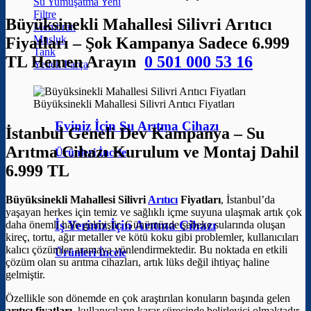
Su Yumuşatma
Filtre
Büyüksinekli Mahallesi Silivri Arıtıcı
Membran
Musluk
Fiyatları – Şok Kampanya Sadece 6.999
Tank
TL Hemen Arayın
0 501 000 53 16
Yedek Parça
Büyüksinekli Mahallesi Silivri Arıtıcı Fiyatları
Eviniz İçin Su Arıtma Cihazı
İstanbul Geneli Dev Kampanya – Su
Arıtma Cihazı Kurulum ve Montaj Dahil
Ürünleri İncele
6.999 TL
Büyüksinekli Mahallesi Silivri
Arıtıcı
Fiyatları
, İstanbul’da
yaşayan herkes için temiz ve sağlıklı içme suyuna ulaşmak artık çok
İş Yeriniz İçin Arıtma Cihazı
daha önemli hale gelmiştir. Günümüzde şebeke sularında oluşan
kireç, tortu, ağır metaller ve kötü koku gibi problemler, kullanıcıları
kalıcı çözümler aramaya yönlendirmektedir. Bu noktada en etkili
Ürünleri İncele
çözüm olan su arıtma cihazları, artık lüks değil ihtiyaç haline
gelmiştir.
Özellikle son dönemde en çok araştırılan konuların başında gelen
arıtıcı fiyatları
, kullanıcıların karar sürecinde belirleyici olmaktadır.