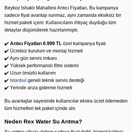
Beykoz İshaklı Mahallesi Arıtıcı Fiyatları, Bu kampanya
sadece fiyat avantajı sunmaz, aynı zamanda eksiksiz bir
hizmet paketi içerir. Kullanıcıların ihtiyaç duyduğu tüm
detaylar düşünülerek hazırlanmıştır.
✔️
Arıtıcı Fiyatları 6.999 TL
özel kampanya fiyatı
✔️ Ücretsiz kurulum ve montaj hizmeti
✔️ Aynı gün servis imkanı
✔️ Yüksek performanslı filtre sistemi
✔️ Uzun ömürlü kullanım
✔️
İstanbul
geneli teknik servis desteği
✔️ Yerinde arıza giderme hizmeti
Bu avantajlar sayesinde kullanıcılar ekstra ücret ödemeden
tüm hizmetleri tek paket içinde alır.
Neden Rex Water Su Arıtma?
Su arıtma cihazı alırken sadece fiyat değil, hizmet kalitesi