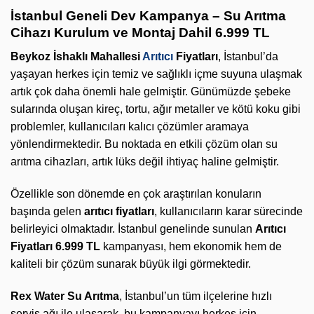
İstanbul Geneli Dev Kampanya – Su Arıtma
Cihazı Kurulum ve Montaj Dahil 6.999 TL
Beykoz İshaklı Mahallesi
Arıtıcı
Fiyatları
, İstanbul’da
yaşayan herkes için temiz ve sağlıklı içme suyuna ulaşmak
artık çok daha önemli hale gelmiştir. Günümüzde şebeke
sularında oluşan kireç, tortu, ağır metaller ve kötü koku gibi
problemler, kullanıcıları kalıcı çözümler aramaya
yönlendirmektedir. Bu noktada en etkili çözüm olan su
arıtma cihazları, artık lüks değil ihtiyaç haline gelmiştir.
Özellikle son dönemde en çok araştırılan konuların
başında gelen
arıtıcı fiyatları
, kullanıcıların karar sürecinde
belirleyici olmaktadır. İstanbul genelinde sunulan
Arıtıcı
Fiyatları 6.999 TL
kampanyası, hem ekonomik hem de
kaliteli bir çözüm sunarak büyük ilgi görmektedir.
Rex Water Su Arıtma
, İstanbul’un tüm ilçelerine hızlı
servis ağı ile ulaşarak, bu kampanyayı herkes için