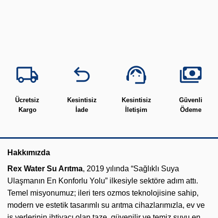
Ücretsiz
Kesintisiz
Kesintisiz
Güvenli
Kargo
İade
İletişim
Ödeme
Hakkımızda
Rex Water Su Arıtma
, 2019 yılında “Sağlıklı Suya
Ulaşmanın En Konforlu Yolu” ilkesiyle sektöre adım attı.
Temel misyonumuz; ileri ters ozmos teknolojisine sahip,
modern ve estetik tasarımlı su arıtma cihazlarımızla, ev ve
iş yerlerinin ihtiyacı olan taze, güvenilir ve temiz suyu en