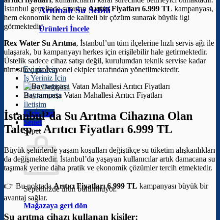
İstanbul genelinde sunulan
Arıtıcı Fiyatları 6.999 TL
kampanyası,
Arıtmalı Su Sebili
hem ekonomik hem de kaliteli bir çözüm sunarak büyük ilgi
görmektedir.
Ürünleri İncele
Rex Water Su Arıtma
, İstanbul’un tüm ilçelerine hızlı servis ağı ile
ulaşarak, bu kampanyayı herkes için erişilebilir hale getirmektedir.
Üstelik sadece cihaz satışı değil, kurulumdan teknik servise kadar
Eviniz İçin
tüm süreç profesyonel ekipler tarafından yönetilmektedir.
İş Yeriniz İçin
Filtre Değişimi
Bayrampaşa Vatan Mahallesi Arıtıcı Fiyatları
Hakkımızda
İletişim
Giriş Yap
İstanbul’da Su Arıtma Cihazına Olan
Sepet
Talep –
Arıtıcı Fiyatları 6.999 TL
Sepet
Büyük şehirlerde yaşam koşulları değiştikçe su tüketim alışkanlıkları
da değişmektedir. İstanbul’da yaşayan kullanıcılar artık damacana su
taşımak yerine daha pratik ve ekonomik çözümler tercih etmektedir.
👉 Bu noktada
Arıtıcı Fiyatları 6.999 TL
kampanyası büyük bir
Sepetinizde ürün bulunmuyor.
avantaj sağlar.
Mağazaya geri dön
Su arıtma cihazı kullanan kişiler: