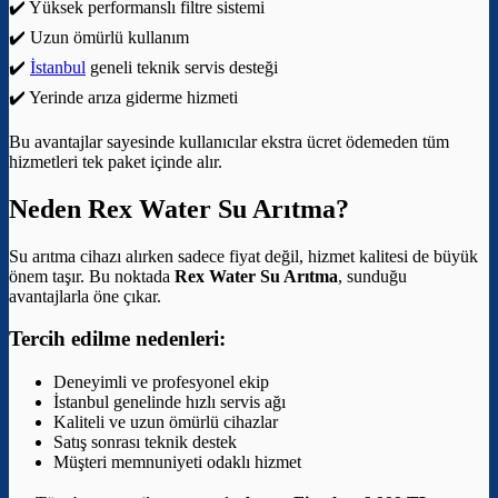
✔️ Yüksek performanslı filtre sistemi
✔️ Uzun ömürlü kullanım
✔️
İstanbul
geneli teknik servis desteği
✔️ Yerinde arıza giderme hizmeti
Bu avantajlar sayesinde kullanıcılar ekstra ücret ödemeden tüm
hizmetleri tek paket içinde alır.
Neden Rex Water Su Arıtma?
Su arıtma cihazı alırken sadece fiyat değil, hizmet kalitesi de büyük
önem taşır. Bu noktada
Rex Water Su Arıtma
, sunduğu
avantajlarla öne çıkar.
Tercih edilme nedenleri:
Deneyimli ve profesyonel ekip
İstanbul genelinde hızlı servis ağı
Kaliteli ve uzun ömürlü cihazlar
Satış sonrası teknik destek
Müşteri memnuniyeti odaklı hizmet