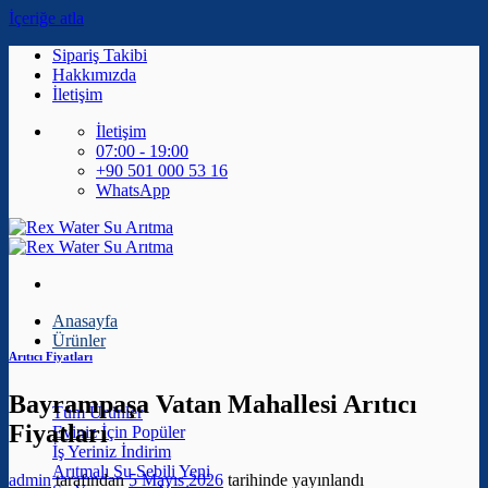
İçeriğe atla
Sipariş Takibi
Hakkımızda
İletişim
İletişim
07:00 - 19:00
+90 501 000 53 16
WhatsApp
Anasayfa
Ürünler
Arıtıcı Fiyatları
Bayrampaşa Vatan Mahallesi Arıtıcı
Tüm Ürünler
Fiyatları
Eviniz İçin
İş Yeriniz
Arıtmalı Su Sebili
admin
tarafından
5 Mayıs 2026
tarihinde yayınlandı