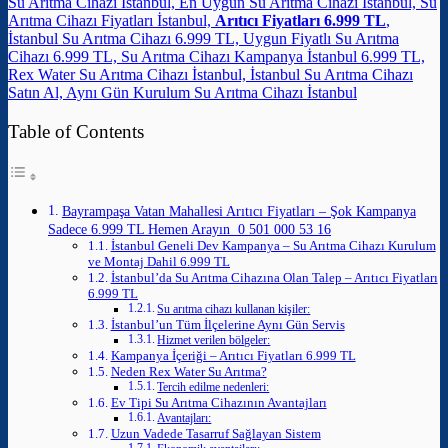
Su Arıtma Cihazı İstanbul, En Uygun Su Arıtma Cihazı İstanbul, Su
Arıtma Cihazı Fiyatları İstanbul,
Arıtıcı Fiyatları 6.999 TL
,
İstanbul Su Arıtma Cihazı 6.999 TL, Uygun Fiyatlı Su Arıtma
Cihazı 6.999 TL, Su Arıtma Cihazı Kampanya İstanbul 6.999 TL,
Rex Water Su Arıtma Cihazı İstanbul, İstanbul Su Arıtma Cihazı
Satın Al, Aynı Gün Kurulum Su Arıtma Cihazı İstanbul
Table of Contents
Bayrampaşa Vatan Mahallesi Arıtıcı Fiyatları – Şok Kampanya
Sadece 6.999 TL Hemen Arayın 0 501 000 53 16
İstanbul Geneli Dev Kampanya – Su Arıtma Cihazı Kurulum
ve Montaj Dahil 6.999 TL
İstanbul’da Su Arıtma Cihazına Olan Talep – Arıtıcı Fiyatları
6.999 TL
Su arıtma cihazı kullanan kişiler:
İstanbul’un Tüm İlçelerine Aynı Gün Servis
Hizmet verilen bölgeler:
Kampanya İçeriği – Arıtıcı Fiyatları 6.999 TL
Neden Rex Water Su Arıtma?
Tercih edilme nedenleri:
Ev Tipi Su Arıtma Cihazının Avantajları
Avantajları:
Uzun Vadede Tasarruf Sağlayan Sistem