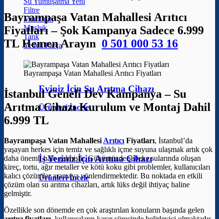
Su Yumuşatma
Filtre
Bayrampaşa Vatan Mahallesi Arıtıcı
Membran
Musluk
Fiyatları – Şok Kampanya Sadece 6.999
Tank
TL Hemen Arayın
0 501 000 53 16
Yedek Parça
Bayrampaşa Vatan Mahallesi Arıtıcı Fiyatları
Eviniz İçin Su Arıtma Cihazı
İstanbul Geneli Dev Kampanya – Su
Arıtma Cihazı Kurulum ve Montaj Dahil
Ürünleri İncele
6.999 TL
Bayrampaşa Vatan Mahallesi
Arıtıcı
Fiyatları
, İstanbul’da
yaşayan herkes için temiz ve sağlıklı içme suyuna ulaşmak artık çok
İş Yeriniz İçin Arıtma Cihazı
daha önemli hale gelmiştir. Günümüzde şebeke sularında oluşan
kireç, tortu, ağır metaller ve kötü koku gibi problemler, kullanıcıları
kalıcı çözümler aramaya yönlendirmektedir. Bu noktada en etkili
Ürünleri İncele
çözüm olan su arıtma cihazları, artık lüks değil ihtiyaç haline
gelmiştir.
Özellikle son dönemde en çok araştırılan konuların başında gelen
arıtıcı fiyatları
, kullanıcıların karar sürecinde belirleyici olmaktadır.