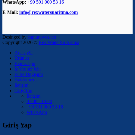
WhatsApp:
+90 501 000 53 16
E-Mail:
info@rexwatersuaritma.com
Desinged by
capturewas.net
Copyright 2026 ©
Rex Water Su Arıtma
Anasayfa
Ürünler
Eviniz İçin
İş Yeriniz İçin
Filtre Değişimi
Hakkımızda
İletişim
Giriş Yap
İletişim
07:00 - 19:00
+90 501 000 53 16
WhatsApp
Giriş Yap