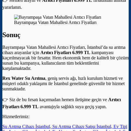
👉 Hemen arayın ve
Arıtıcı Fiyatları 6.999 TL
fırsatından anında
yararlanın.
Bayrampaşa Vatan Mahallesi Arıtıcı Fiyatları
Sonuç
Bayrampaşa Vatan Mahallesi Arıtıcı Fiyatları, İstanbul’da su arıtma
cihazı arayanlar için
Arıtıcı Fiyatları 6.999 TL
kampanyası
kaçırılmayacak bir fırsattır. Hem ekonomik hem de kaliteli bir çözüm
sunan bu kampanya, kullanıcıların tüm beklentilerini
karşılamaktadır.
Rex Water Su Arıtma
, geniş servis ağı, hızlı kurulum hizmeti ve
müşteri odaklı yaklaşımı ile İstanbul genelinde güvenilir bir hizmet
sunmaktadır.
👉 Siz de bu fırsatı kaçırmadan hemen iletişime geçin ve
Arıtıcı
Fiyatları 6.999 TL
avantajıyla sağlıklı suya geçiş yapın.
Hizmetlerimiz:
Su Arıtma Cihazı İstanbul, Su Arıtma Cihazı Satışı İstanbul, Ev Tipi