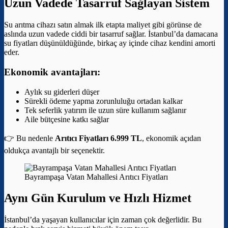
Uzun Vadede Tasarruf Sağlayan Sistem
Su arıtma cihazı satın almak ilk etapta maliyet gibi görünse de
aslında uzun vadede ciddi bir tasarruf sağlar. İstanbul’da damacana
su fiyatları düşünüldüğünde, birkaç ay içinde cihaz kendini amorti
eder.
Ekonomik avantajları:
Aylık su giderleri düşer
Sürekli ödeme yapma zorunluluğu ortadan kalkar
Tek seferlik yatırım ile uzun süre kullanım sağlanır
Aile bütçesine katkı sağlar
👉 Bu nedenle
Arıtıcı Fiyatları 6.999 TL
, ekonomik açıdan
oldukça avantajlı bir seçenektir.
Bayrampaşa Vatan Mahallesi Arıtıcı Fiyatları
Aynı Gün Kurulum ve Hızlı Hizmet
İstanbul’da yaşayan kullanıcılar için zaman çok değerlidir. Bu