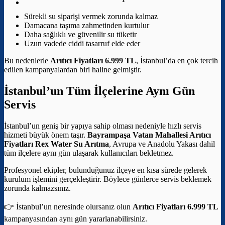
Sürekli su siparişi vermek zorunda kalmaz
Damacana taşıma zahmetinden kurtulur
Daha sağlıklı ve güvenilir su tüketir
Uzun vadede ciddi tasarruf elde eder
Bu nedenlerle
Arıtıcı Fiyatları 6.999 TL
, İstanbul’da en çok tercih
edilen kampanyalardan biri haline gelmiştir.
İstanbul’un Tüm İlçelerine Aynı Gün
Servis
İstanbul’un geniş bir yapıya sahip olması nedeniyle hızlı servis
hizmeti büyük önem taşır.
Bayrampaşa Vatan Mahallesi Arıtıcı
Fiyatları
Rex Water Su Arıtma
, Avrupa ve Anadolu Yakası dahil
tüm ilçelere aynı gün ulaşarak kullanıcıları bekletmez.
Profesyonel ekipler, bulunduğunuz ilçeye en kısa sürede gelerek
kurulum işlemini gerçekleştirir. Böylece günlerce servis beklemek
zorunda kalmazsınız.
👉 İstanbul’un neresinde olursanız olun
Arıtıcı Fiyatları 6.999 TL
kampanyasından aynı gün yararlanabilirsiniz.