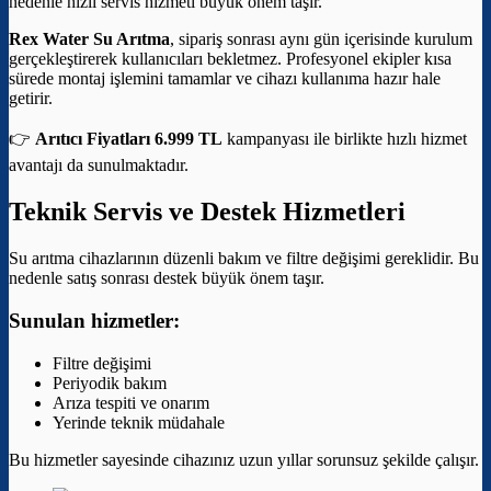
nedenle hızlı servis hizmeti büyük önem taşır.
Rex Water Su Arıtma
, sipariş sonrası aynı gün içerisinde kurulum
gerçekleştirerek kullanıcıları bekletmez. Profesyonel ekipler kısa
sürede montaj işlemini tamamlar ve cihazı kullanıma hazır hale
getirir.
👉
Arıtıcı Fiyatları 6.999 TL
kampanyası ile birlikte hızlı hizmet
avantajı da sunulmaktadır.
Teknik Servis ve Destek Hizmetleri
Su arıtma cihazlarının düzenli bakım ve filtre değişimi gereklidir. Bu
nedenle satış sonrası destek büyük önem taşır.
Sunulan hizmetler:
Filtre değişimi
Periyodik bakım
Arıza tespiti ve onarım
Yerinde teknik müdahale
Bu hizmetler sayesinde cihazınız uzun yıllar sorunsuz şekilde çalışır.