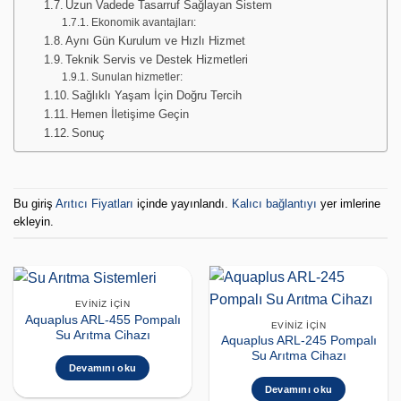
Uzun Vadede Tasarruf Sağlayan Sistem
Ekonomik avantajları:
Aynı Gün Kurulum ve Hızlı Hizmet
Teknik Servis ve Destek Hizmetleri
Sunulan hizmetler:
Sağlıklı Yaşam İçin Doğru Tercih
Hemen İletişime Geçin
Sonuç
Bu giriş
Arıtıcı Fiyatları
içinde yayınlandı.
Kalıcı bağlantıyı
yer imlerine
ekleyin.
EVINIZ İÇIN
Aquaplus ARL-455 Pompalı
EVINIZ İÇIN
Su Arıtma Cihazı
Aquaplus ARL-245 Pompalı
Su Arıtma Cihazı
Devamını oku
Devamını oku