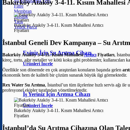
Su Yumuşatma
Bakırköy Ataköy 3-4-11. Kısım Mahallesi
Filtre
Membran
Musluk
Tank
Bakırköy Ataköy 3-4-11. Kısım Mahallesi Arıtıcı
Yedek Parça
Fiyatları
İstanbul Geneli Dev Kampanya – Su Arıtm
Eviniz İçin Su Arıtma Cihazı
Bakırköy Ataköy 3-4-11. Kısım Mahallesi
Arıtıcı
Fiyatları
, İstanb
kireç, tortu, ağır metaller ve kötü koku gibi problemler, kullanıcıları 
Ürünleri İncele
Özellikle son dönemde en çok araştırılan konuların başında gelen
arıt
ekonomik hem de kaliteli bir çözüm sunarak büyük ilgi görmektedir.
Rex Water Su Arıtma
, İstanbul’un tüm ilçelerine hızlı servis ağı il
profesyonel ekipler tarafından yönetilmektedir.
İş Yeriniz İçin Arıtma Cihazı
Ürünleri İncele
Bakırköy Ataköy 3-4-11. Kısım Mahallesi Arıtıcı
Fiyatları
İstanbul’da Su Arıtma Cihazına Olan Tale