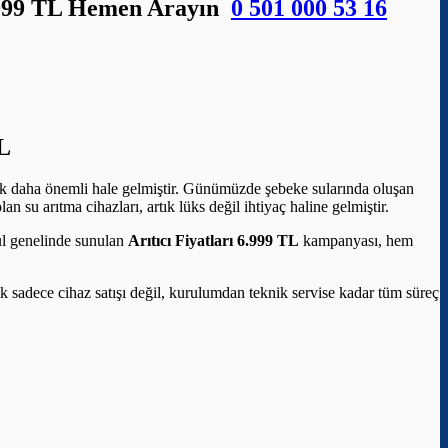
6.999 TL Hemen Arayın
0 501 000 53 16
L
çok daha önemli hale gelmiştir. Günümüzde şebeke sularında oluşan
 su arıtma cihazları, artık lüks değil ihtiyaç haline gelmiştir.
bul genelinde sunulan
Arıtıcı Fiyatları 6.999 TL
kampanyası, hem
elik sadece cihaz satışı değil, kurulumdan teknik servise kadar tüm süreç