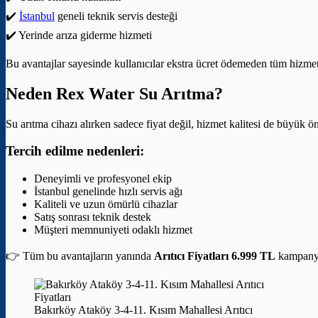
✔️
İstanbul
geneli teknik servis desteği
✔️ Yerinde arıza giderme hizmeti
Bu avantajlar sayesinde kullanıcılar ekstra ücret ödemeden tüm hizmetle
Neden Rex Water Su Arıtma?
Su arıtma cihazı alırken sadece fiyat değil, hizmet kalitesi de büyük 
Tercih edilme nedenleri:
Deneyimli ve profesyonel ekip
İstanbul genelinde hızlı servis ağı
Kaliteli ve uzun ömürlü cihazlar
Satış sonrası teknik destek
Müşteri memnuniyeti odaklı hizmet
👉 Tüm bu avantajların yanında
Arıtıcı Fiyatları 6.999 TL
kampanyas
Bakırköy Ataköy 3-4-11. Kısım Mahallesi Arıtıcı