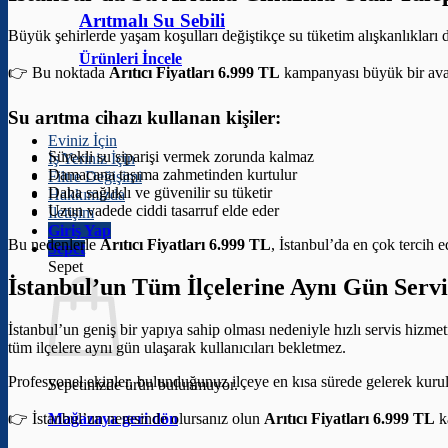
Arıtmalı Su Sebili
Büyük şehirlerde yaşam koşulları değiştikçe su tüketim alışkanlıkları
Ürünleri İncele
👉 Bu noktada
Arıtıcı Fiyatları 6.999 TL
kampanyası büyük bir avan
Su arıtma cihazı kullanan kişiler:
Eviniz İçin
Sürekli su siparişi vermek zorunda kalmaz
İş Yeriniz İçin
Damacana taşıma zahmetinden kurtulur
Filtre Değişimi
Daha sağlıklı ve güvenilir su tüketir
Hakkımızda
Uzun vadede ciddi tasarruf elde eder
İletişim
Giriş Yap
Bu nedenlerle
Arıtıcı Fiyatları 6.999 TL
, İstanbul’da en çok tercih 
Sepet
Sepet
İstanbul’un Tüm İlçelerine Aynı Gün Servi
İstanbul’un geniş bir yapıya sahip olması nedeniyle hızlı servis hizme
tüm ilçelere aynı gün ulaşarak kullanıcıları bekletmez.
Profesyonel ekipler, bulunduğunuz ilçeye en kısa sürede gelerek kuru
Sepetinizde ürün bulunmuyor.
👉 İstanbul’un neresinde olursanız olun
Arıtıcı Fiyatları 6.999 TL
k
Mağazaya geri dön