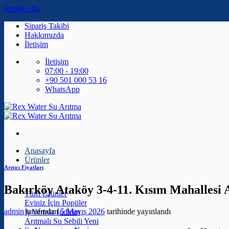
İçeriğe atla
Sipariş Takibi
Hakkımızda
İletişim
İletişim
07:00 - 19:00
+90 501 000 53 16
WhatsApp
Anasayfa
Ürünler
Arıtıcı Fiyatları
Bakırköy Ataköy 3-4-11. Kısım Mahallesi Ar
Tüm Ürünler
Eviniz İçin
admin
tarafından
5 Mayıs 2026
tarihinde yayınlandı
İş Yeriniz
Arıtmalı Su Sebili