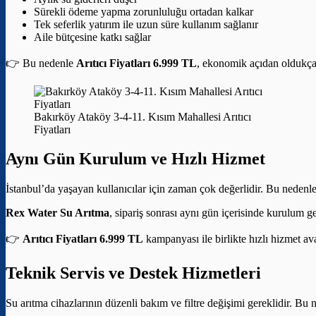
Sürekli ödeme yapma zorunluluğu ortadan kalkar
Tek seferlik yatırım ile uzun süre kullanım sağlanır
Aile bütçesine katkı sağlar
👉 Bu nedenle
Arıtıcı Fiyatları 6.999 TL
, ekonomik açıdan oldukça a
Bakırköy Ataköy 3-4-11. Kısım Mahallesi Arıtıcı
Fiyatları
Aynı Gün Kurulum ve Hızlı Hizmet
İstanbul’da yaşayan kullanıcılar için zaman çok değerlidir. Bu nedenle
Rex Water Su Arıtma
, sipariş sonrası aynı gün içerisinde kurulum g
👉
Arıtıcı Fiyatları 6.999 TL
kampanyası ile birlikte hızlı hizmet av
Teknik Servis ve Destek Hizmetleri
Su arıtma cihazlarının düzenli bakım ve filtre değişimi gereklidir. Bu 