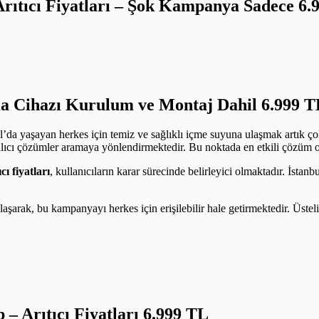
 Arıtıcı Fiyatları – Şok Kampanya Sadece 
a Cihazı Kurulum ve Montaj Dahil 6.999 T
ul’da yaşayan herkes için temiz ve sağlıklı içme suyuna ulaşmak artık 
kalıcı çözümler aramaya yönlendirmektedir. Bu noktada en etkili çözüm olan
ıcı fiyatları
, kullanıcıların karar sürecinde belirleyici olmaktadır. İstan
e ulaşarak, bu kampanyayı herkes için erişilebilir hale getirmektedir. Üst
p –
Arıtıcı Fiyatları 6.999 TL