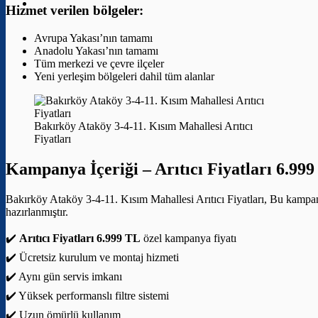
Hizmet verilen bölgeler:
Avrupa Yakası’nın tamamı
Anadolu Yakası’nın tamamı
Tüm merkezi ve çevre ilçeler
Yeni yerleşim bölgeleri dahil tüm alanlar
Bakırköy Ataköy 3-4-11. Kısım Mahallesi Arıtıcı
Fiyatları
Kampanya İçeriği –
Arıtıcı Fiyatları 6.99
Bakırköy Ataköy 3-4-11. Kısım Mahallesi Arıtıcı Fiyatları, Bu kampany
hazırlanmıştır.
✔️
Arıtıcı Fiyatları 6.999 TL
özel kampanya fiyatı
✔️ Ücretsiz kurulum ve montaj hizmeti
✔️ Aynı gün servis imkanı
✔️ Yüksek performanslı filtre sistemi
✔️ Uzun ömürlü kullanım