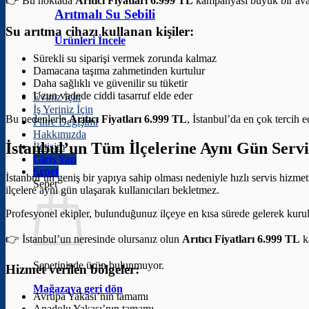
👉 Bu noktada
Arıtıcı Fiyatları 6.999 TL
kampanyası büyük bir avan
Arıtmalı Su Sebili
Su arıtma cihazı kullanan kişiler:
Ürünleri İncele
Sürekli su siparişi vermek zorunda kalmaz
Damacana taşıma zahmetinden kurtulur
Daha sağlıklı ve güvenilir su tüketir
Uzun vadede ciddi tasarruf elde eder
Eviniz İçin
İş Yeriniz İçin
Bu nedenlerle
Arıtıcı Fiyatları 6.999 TL
, İstanbul’da en çok tercih 
Filtre Değişimi
Hakkımızda
İstanbul’un Tüm İlçelerine Aynı Gün Servi
İletişim
Giriş Yap
Sepet
İstanbul’un geniş bir yapıya sahip olması nedeniyle hızlı servis hizme
Sepet
ilçelere aynı gün ulaşarak kullanıcıları bekletmez.
Profesyonel ekipler, bulunduğunuz ilçeye en kısa sürede gelerek kuru
👉 İstanbul’un neresinde olursanız olun
Arıtıcı Fiyatları 6.999 TL
k
Sepetinizde ürün bulunmuyor.
Hizmet verilen bölgeler:
Mağazaya geri dön
Avrupa Yakası’nın tamamı
Anadolu Yakası’nın tamamı