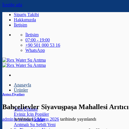
İçeriğe atla
Sipariş Takibi
Hakkımızda
İletişim
İletişim
07:00 - 19:00
+90 501 000 53 16
WhatsApp
Anasayfa
Ürünler
Arıtıcı Fiyatları
Bahçelievler Siyavuşpaşa Mahallesi Arıtıcı
Tüm Ürünler
Eviniz İçin
admin
tarafından
5 Mayıs 2026
tarihinde yayınlandı
İş Yeriniz
Arıtmalı Su Sebili