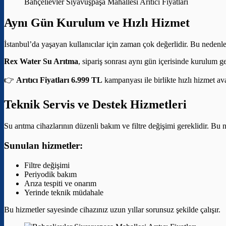
Bahçelievler Siyavuşpaşa Mahallesi Arıtıcı Fiyatları
Aynı Gün Kurulum ve Hızlı Hizmet
İstanbul’da yaşayan kullanıcılar için zaman çok değerlidir. Bu nedenle
Rex Water Su Arıtma
, sipariş sonrası aynı gün içerisinde kurulum g
👉
Arıtıcı Fiyatları 6.999 TL
kampanyası ile birlikte hızlı hizmet av
Teknik Servis ve Destek Hizmetleri
Su arıtma cihazlarının düzenli bakım ve filtre değişimi gereklidir. Bu 
Sunulan hizmetler:
Filtre değişimi
Periyodik bakım
Arıza tespiti ve onarım
Yerinde teknik müdahale
Bu hizmetler sayesinde cihazınız uzun yıllar sorunsuz şekilde çalışır.