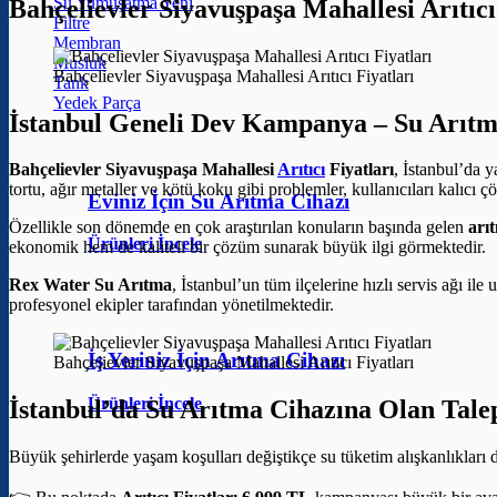
Su Yumuşatma
Bahçelievler Siyavuşpaşa Mahallesi Arıt
Filtre
Membran
Musluk
Bahçelievler Siyavuşpaşa Mahallesi Arıtıcı Fiyatları
Tank
Yedek Parça
İstanbul Geneli Dev Kampanya – Su Arıtm
Bahçelievler Siyavuşpaşa Mahallesi
Arıtıcı
Fiyatları
, İstanbul’da 
tortu, ağır metaller ve kötü koku gibi problemler, kullanıcıları kalıcı 
Eviniz İçin Su Arıtma Cihazı
Özellikle son dönemde en çok araştırılan konuların başında gelen
arıt
Ürünleri İncele
ekonomik hem de kaliteli bir çözüm sunarak büyük ilgi görmektedir.
Rex Water Su Arıtma
, İstanbul’un tüm ilçelerine hızlı servis ağı il
profesyonel ekipler tarafından yönetilmektedir.
İş Yeriniz İçin Arıtma Cihazı
Bahçelievler Siyavuşpaşa Mahallesi Arıtıcı Fiyatları
Ürünleri İncele
İstanbul’da Su Arıtma Cihazına Olan Tale
Büyük şehirlerde yaşam koşulları değiştikçe su tüketim alışkanlıkları