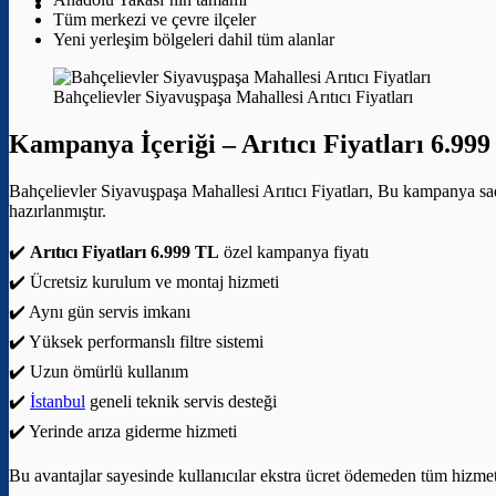
Tüm merkezi ve çevre ilçeler
Yeni yerleşim bölgeleri dahil tüm alanlar
Bahçelievler Siyavuşpaşa Mahallesi Arıtıcı Fiyatları
Kampanya İçeriği –
Arıtıcı Fiyatları 6.99
Bahçelievler Siyavuşpaşa Mahallesi Arıtıcı Fiyatları, Bu kampanya sad
hazırlanmıştır.
✔️
Arıtıcı Fiyatları 6.999 TL
özel kampanya fiyatı
✔️ Ücretsiz kurulum ve montaj hizmeti
✔️ Aynı gün servis imkanı
✔️ Yüksek performanslı filtre sistemi
✔️ Uzun ömürlü kullanım
✔️
İstanbul
geneli teknik servis desteği
✔️ Yerinde arıza giderme hizmeti
Bu avantajlar sayesinde kullanıcılar ekstra ücret ödemeden tüm hizmetle