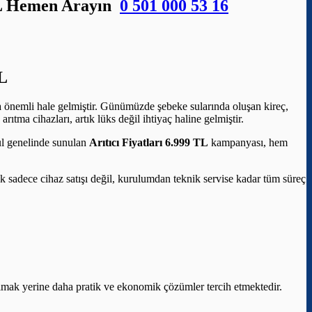
 TL Hemen Arayın
0 501 000 53 16
L
ha önemli hale gelmiştir. Günümüzde şebeke sularında oluşan kireç,
ıtma cihazları, artık lüks değil ihtiyaç haline gelmiştir.
bul genelinde sunulan
Arıtıcı Fiyatları 6.999 TL
kampanyası, hem
elik sadece cihaz satışı değil, kurulumdan teknik servise kadar tüm süreç
aşımak yerine daha pratik ve ekonomik çözümler tercih etmektedir.