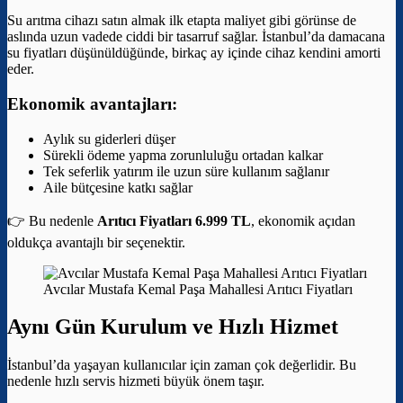
Su arıtma cihazı satın almak ilk etapta maliyet gibi görünse de
aslında uzun vadede ciddi bir tasarruf sağlar. İstanbul’da damacana
su fiyatları düşünüldüğünde, birkaç ay içinde cihaz kendini amorti
eder.
Ekonomik avantajları:
Aylık su giderleri düşer
Sürekli ödeme yapma zorunluluğu ortadan kalkar
Tek seferlik yatırım ile uzun süre kullanım sağlanır
Aile bütçesine katkı sağlar
👉 Bu nedenle
Arıtıcı Fiyatları 6.999 TL
, ekonomik açıdan
oldukça avantajlı bir seçenektir.
Avcılar Mustafa Kemal Paşa Mahallesi Arıtıcı Fiyatları
Aynı Gün Kurulum ve Hızlı Hizmet
İstanbul’da yaşayan kullanıcılar için zaman çok değerlidir. Bu
nedenle hızlı servis hizmeti büyük önem taşır.