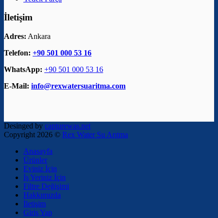
İletişim
Adres:
Ankara
Telefon:
+90 501 000 53 16
WhatsApp:
+90 501 000 53 16
E-Mail:
info@rexwatersuaritma.com
Desinged by
capturewas.net
Copyright 2026 ©
Rex Water Su Arıtma
Anasayfa
Ürünler
Eviniz İçin
İş Yeriniz İçin
Filtre Değişimi
Hakkımızda
İletişim
Giriş Yap