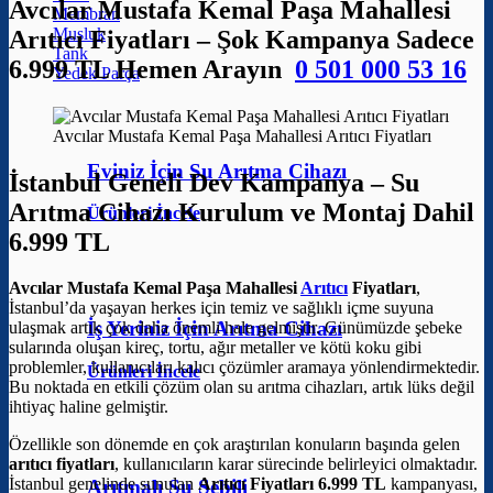
Avcılar Mustafa Kemal Paşa Mahallesi
Membran
Musluk
Arıtıcı Fiyatları – Şok Kampanya Sadece
Tank
6.999 TL Hemen Arayın
0 501 000 53 16
Yedek Parça
Avcılar Mustafa Kemal Paşa Mahallesi Arıtıcı Fiyatları
Eviniz İçin Su Arıtma Cihazı
İstanbul Geneli Dev Kampanya – Su
Arıtma Cihazı Kurulum ve Montaj Dahil
Ürünleri İncele
6.999 TL
Avcılar Mustafa Kemal Paşa Mahallesi
Arıtıcı
Fiyatları
,
İstanbul’da yaşayan herkes için temiz ve sağlıklı içme suyuna
İş Yeriniz İçin Arıtma Cihazı
ulaşmak artık çok daha önemli hale gelmiştir. Günümüzde şebeke
sularında oluşan kireç, tortu, ağır metaller ve kötü koku gibi
problemler, kullanıcıları kalıcı çözümler aramaya yönlendirmektedir.
Ürünleri İncele
Bu noktada en etkili çözüm olan su arıtma cihazları, artık lüks değil
ihtiyaç haline gelmiştir.
Özellikle son dönemde en çok araştırılan konuların başında gelen
arıtıcı fiyatları
, kullanıcıların karar sürecinde belirleyici olmaktadır.
İstanbul genelinde sunulan
Arıtıcı Fiyatları 6.999 TL
kampanyası,
Arıtmalı Su Sebili