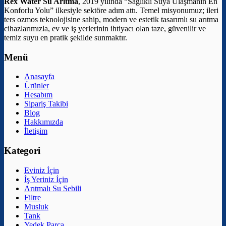
Rex Water Su Arıtma
, 2019 yılında “Sağlıklı Suya Ulaşmanın En
Konforlu Yolu” ilkesiyle sektöre adım attı. Temel misyonumuz; ileri
ters ozmos teknolojisine sahip, modern ve estetik tasarımlı su arıtma
cihazlarımızla, ev ve iş yerlerinin ihtiyacı olan taze, güvenilir ve
temiz suyu en pratik şekilde sunmaktır.
Menü
Anasayfa
Ürünler
Hesabım
Sipariş Takibi
Blog
Hakkımızda
İletişim
Kategori
Eviniz İçin
İş Yeriniz İçin
Arıtmalı Su Sebili
Filtre
Musluk
Tank
Yedek Parça