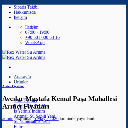
İçeriğe
Sipariş Takibi
atla
Hakkımızda
İletişim
İletişim
07:00 - 19:00
+90 501 000 53 16
WhatsApp
Anasayfa
Ürünler
Arıtıcı Fiyatları
Avcılar Mustafa Kemal Paşa Mahallesi
Tüm Ürünler
Arıtıcı Fiyatları
Eviniz İçin
İş Yeriniz
Arıtmalı Su Sebili
admin
tarafından
5 Mayıs 2026
tarihinde yayınlandı
Su Yumuşatma
Filtre