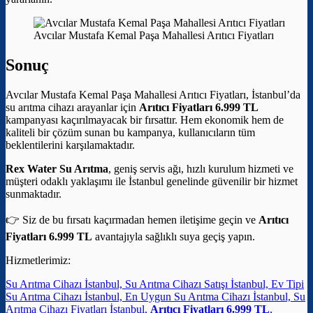
Avcılar Mustafa Kemal Paşa Mahallesi Arıtıcı Fiyatları
Sonuç
Avcılar Mustafa Kemal Paşa Mahallesi Arıtıcı Fiyatları, İstanbul’da
su arıtma cihazı arayanlar için
Arıtıcı Fiyatları 6.999 TL
kampanyası kaçırılmayacak bir fırsattır. Hem ekonomik hem de
kaliteli bir çözüm sunan bu kampanya, kullanıcıların tüm
beklentilerini karşılamaktadır.
Rex Water Su Arıtma
, geniş servis ağı, hızlı kurulum hizmeti ve
müşteri odaklı yaklaşımı ile İstanbul genelinde güvenilir bir hizmet
sunmaktadır.
👉 Siz de bu fırsatı kaçırmadan hemen iletişime geçin ve
Arıtıcı
Fiyatları 6.999 TL
avantajıyla sağlıklı suya geçiş yapın.
Hizmetlerimiz:
Su Arıtma Cihazı İstanbul, Su Arıtma Cihazı Satışı İstanbul, Ev Tipi
Su Arıtma Cihazı İstanbul, En Uygun Su Arıtma Cihazı İstanbul, Su
Arıtma Cihazı Fiyatları İstanbul,
Arıtıcı Fiyatları 6.999 TL
,