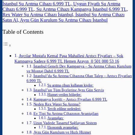
İstanbul Su Arıtma Cihazı 6.999 TL, Uygun Fiyatlı Su Arıtma
Cihazı 6.999 TL, Su Arıtma Cihazı Kampanya İstanbul 6.999 TL,
Rex Water Su Arıtma Cihazı İstanbul, İstanbul Su Arıtma Cihazı
Satın Al, Aynı Gün Kurulum Su Arıtma Cihazı İstanbul
Table of Contents
Avcılar Mustafa Kemal Paşa Mahallesi Arıtıcı Fiyatları – Şok
Kampanya Sadece 6.999 TL Hemen Arayın 0 501 000 53 16
İstanbul Geneli Dev Kampanya – Su Arıtma Cihazı Kurulum
ve Montaj Dahil 6.999 TL
İstanbul’da Su Arıtma Cihazına Olan Talep – Arıtıcı Fiyatları
6.999 TL
Su arıtma cihazı kullanan kişiler:
İstanbul’un Tüm İlçelerine Aynı Gün Servis
Hizmet verilen bölgeler:
Kampanya İçeriği – Arıtıcı Fiyatları 6.999 TL
Neden Rex Water Su Arıtma?
Tercih edilme nedenleri:
Ev Tipi Su Arıtma Cihazının Avantajları
Avantajları:
Uzun Vadede Tasarruf Sağlayan Sistem
Ekonomik avantajları:
Aynı Gün Kurulum ve Hızlı Hizmet