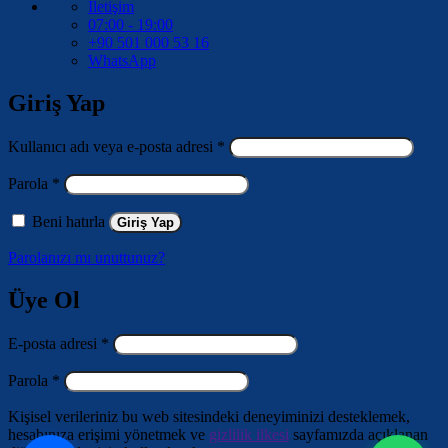
İletişim
07:00 - 19:00
+90 501 000 53 16
WhatsApp
Giriş Yap
Gerekli
Kullanıcı adı veya e-posta adresi
*
Gerekli
Parola
*
Beni hatırla
Giriş Yap
Parolanızı mı unuttunuz?
Üye Ol
Gerekli
E-posta adresi
*
Gerekli
Parola
*
Kişisel verileriniz bu web sitesindeki deneyiminizi desteklemek,
hesabınıza erişimi yönetmek ve
gizlilik ilkesi
sayfamızda açıklanan