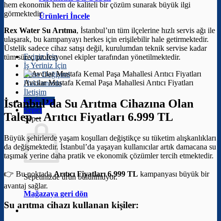
hem ekonomik hem de kaliteli bir çözüm sunarak büyük ilgi
görmektedir.
Ürünleri İncele
Rex Water Su Arıtma
, İstanbul’un tüm ilçelerine hızlı servis ağı ile
ulaşarak, bu kampanyayı herkes için erişilebilir hale getirmektedir.
Üstelik sadece cihaz satışı değil, kurulumdan teknik servise kadar
Eviniz İçin
tüm süreç profesyonel ekipler tarafından yönetilmektedir.
İş Yeriniz İçin
Filtre Değişimi
Avcılar Mustafa Kemal Paşa Mahallesi Arıtıcı Fiyatları
Hakkımızda
İletişim
Giriş Yap
İstanbul’da Su Arıtma Cihazına Olan
Sepet
Talep –
Arıtıcı Fiyatları 6.999 TL
Sepet
Büyük şehirlerde yaşam koşulları değiştikçe su tüketim alışkanlıkları
da değişmektedir. İstanbul’da yaşayan kullanıcılar artık damacana su
taşımak yerine daha pratik ve ekonomik çözümler tercih etmektedir.
👉 Bu noktada
Arıtıcı Fiyatları 6.999 TL
kampanyası büyük bir
Sepetinizde ürün bulunmuyor.
avantaj sağlar.
Mağazaya geri dön
Su arıtma cihazı kullanan kişiler: