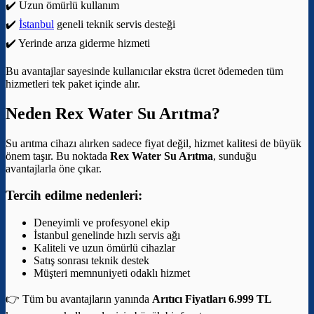
✔️ Uzun ömürlü kullanım
✔️
İstanbul
geneli teknik servis desteği
✔️ Yerinde arıza giderme hizmeti
Bu avantajlar sayesinde kullanıcılar ekstra ücret ödemeden tüm
hizmetleri tek paket içinde alır.
Neden Rex Water Su Arıtma?
Su arıtma cihazı alırken sadece fiyat değil, hizmet kalitesi de büyük
önem taşır. Bu noktada
Rex Water Su Arıtma
, sunduğu
avantajlarla öne çıkar.
Tercih edilme nedenleri:
Deneyimli ve profesyonel ekip
İstanbul genelinde hızlı servis ağı
Kaliteli ve uzun ömürlü cihazlar
Satış sonrası teknik destek
Müşteri memnuniyeti odaklı hizmet
👉 Tüm bu avantajların yanında
Arıtıcı Fiyatları 6.999 TL