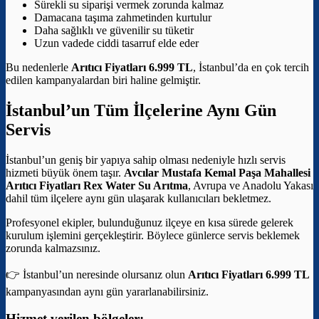
Sürekli su siparişi vermek zorunda kalmaz
Damacana taşıma zahmetinden kurtulur
Daha sağlıklı ve güvenilir su tüketir
Uzun vadede ciddi tasarruf elde eder
Bu nedenlerle
Arıtıcı Fiyatları 6.999 TL
, İstanbul’da en çok tercih
edilen kampanyalardan biri haline gelmiştir.
İstanbul’un Tüm İlçelerine Aynı Gün
Servis
İstanbul’un geniş bir yapıya sahip olması nedeniyle hızlı servis
hizmeti büyük önem taşır.
Avcılar Mustafa Kemal Paşa Mahallesi
Arıtıcı Fiyatları
Rex Water Su Arıtma
, Avrupa ve Anadolu Yakası
dahil tüm ilçelere aynı gün ulaşarak kullanıcıları bekletmez.
Profesyonel ekipler, bulunduğunuz ilçeye en kısa sürede gelerek
kurulum işlemini gerçekleştirir. Böylece günlerce servis beklemek
zorunda kalmazsınız.
👉 İstanbul’un neresinde olursanız olun
Arıtıcı Fiyatları 6.999 TL
kampanyasından aynı gün yararlanabilirsiniz.
Hizmet verilen bölgeler: