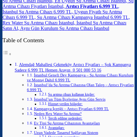
Su Arıtma Cihazı İstanbul, En Uygun Su Arıtma Cihazı İstanbul, Su
Arıtma Cihazı Fiyatları İstanbul,
Arıtıcı Fiyatları 6.999 TL
,
İstanbul Su Arıtma Cihazı 6.999 TL, Uygun Fiyatlı Su Arıtma
Cihazı 6.999 TL, Su Arıtma Cihazı Kampanya İstanbul 6.999 TL,
Rex Water Su Arıtma Cihazı İstanbul, İstanbul Su Arıtma Cihazı
Satın Al, Aynı Gün Kurulum Su Arıtma Cihazı İstanbul
Table of Contents
Alemdağ Mahallesi Çekmeköy Arıtıcı Fiyatları – Şok Kampanya
Sadece 6.999 TL Hemen Arayın 0 501 000 53 16
İstanbul Geneli Dev Kampanya – Su Arıtma Cihazı Kurulum
ve Montaj Dahil 6.999 TL
İstanbul’da Su Arıtma Cihazına Olan Talep – Arıtıcı Fiyatları
6.999 TL
Su arıtma cihazı kullanan kişiler:
İstanbul’un Tüm İlçelerine Aynı Gün Servis
Hizmet verilen bölgeler:
Kampanya İçeriği – Arıtıcı Fiyatları 6.999 TL
Neden Rex Water Su Arıtma?
Tercih edilme nedenleri:
Ev Tipi Su Arıtma Cihazının Avantajları
Avantajları:
Uzun Vadede Tasarruf Sağlayan Sistem