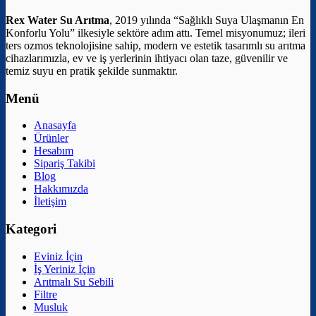
Rex Water Su Arıtma
, 2019 yılında “Sağlıklı Suya Ulaşmanın En
Konforlu Yolu” ilkesiyle sektöre adım attı. Temel misyonumuz; ileri
ters ozmos teknolojisine sahip, modern ve estetik tasarımlı su arıtma
cihazlarımızla, ev ve iş yerlerinin ihtiyacı olan taze, güvenilir ve
temiz suyu en pratik şekilde sunmaktır.
Menü
Anasayfa
Ürünler
Hesabım
Sipariş Takibi
Blog
Hakkımızda
İletişim
Kategori
Eviniz İçin
İş Yeriniz İçin
Arıtmalı Su Sebili
Filtre
Musluk