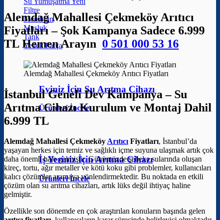
Su Yumuşatma
Filtre
Alemdağ Mahallesi Çekmeköy Arıtıcı
Membran
Musluk
Fiyatları – Şok Kampanya Sadece 6.999
Tank
TL Hemen Arayın
0 501 000 53 16
Yedek Parça
Alemdağ Mahallesi Çekmeköy Arıtıcı Fiyatları
Eviniz İçin Su Arıtma Cihazı
İstanbul Geneli Dev Kampanya – Su
Arıtma Cihazı Kurulum ve Montaj Dahil
Ürünleri İncele
6.999 TL
Alemdağ Mahallesi Çekmeköy
Arıtıcı
Fiyatları
, İstanbul’da
yaşayan herkes için temiz ve sağlıklı içme suyuna ulaşmak artık çok
İş Yeriniz İçin Arıtma Cihazı
daha önemli hale gelmiştir. Günümüzde şebeke sularında oluşan
kireç, tortu, ağır metaller ve kötü koku gibi problemler, kullanıcıları
kalıcı çözümler aramaya yönlendirmektedir. Bu noktada en etkili
Ürünleri İncele
çözüm olan su arıtma cihazları, artık lüks değil ihtiyaç haline
gelmiştir.
Özellikle son dönemde en çok araştırılan konuların başında gelen
arıtıcı fiyatları
, kullanıcıların karar sürecinde belirleyici olmaktadır.