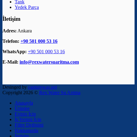
Tank
Yedek Parça
İletişim
Adres:
Ankara
Telefon:
+90 501 000 53 16
WhatsApp:
+90 501 000 53 16
E-Mail:
info@rexwatersuaritma.com
Desinged by
capturewas.net
Copyright 2026 ©
Rex Water Su Arıtma
Anasayfa
Ürünler
Eviniz İçin
İş Yeriniz İçin
Filtre Değişimi
Hakkımızda
İletişim