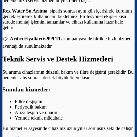
nedenle hızlı servis hizmeti büyük önem taşır.
Rex Water Su Arıtma
, sipariş sonrası aynı gün içerisinde kurulum
gerçekleştirerek kullanıcıları bekletmez. Profesyonel ekipler kısa
sürede montaj işlemini tamamlar ve cihazı kullanıma hazır hale
getirir.
👉
Arıtıcı Fiyatları 6.999 TL
kampanyası ile birlikte hızlı hizmet
avantajı da sunulmaktadır.
Teknik Servis ve Destek Hizmetleri
Su arıtma cihazlarının düzenli bakım ve filtre değişimi gereklidir. Bu
nedenle satış sonrası destek büyük önem taşır.
Sunulan hizmetler:
Filtre değişimi
Periyodik bakım
Arıza tespiti ve onarım
Yerinde teknik müdahale
Bu hizmetler sayesinde cihazınız uzun yıllar sorunsuz şekilde çalışır.