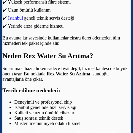
✔️ Yüksek performanslı filtre sistemi
✔️ Uzun ömürlü kullanım
✔️
İstanbul
geneli teknik servis desteği
✔️ Yerinde arıza giderme hizmeti
Bu avantajlar sayesinde kullanıcılar ekstra ücret ödemeden tüm
hizmetleri tek paket içinde alır.
Neden Rex Water Su Arıtma?
Su arıtma cihazı alırken sadece fiyat değil, hizmet kalitesi de büyük
önem taşır. Bu noktada
Rex Water Su Arıtma
, sunduğu
avantajlarla öne çıkar.
Tercih edilme nedenleri:
Deneyimli ve profesyonel ekip
İstanbul genelinde hızlı servis ağı
Kaliteli ve uzun ömürlü cihazlar
Satış sonrası teknik destek
Müşteri memnuniyeti odaklı hizmet