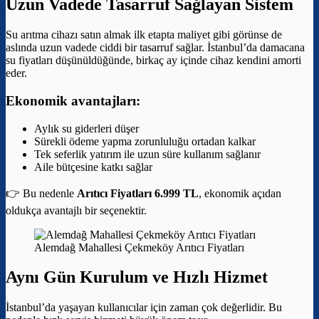
Uzun Vadede Tasarruf Sağlayan Sistem
Su arıtma cihazı satın almak ilk etapta maliyet gibi görünse de
aslında uzun vadede ciddi bir tasarruf sağlar. İstanbul’da damacana
su fiyatları düşünüldüğünde, birkaç ay içinde cihaz kendini amorti
eder.
Ekonomik avantajları:
Aylık su giderleri düşer
Sürekli ödeme yapma zorunluluğu ortadan kalkar
Tek seferlik yatırım ile uzun süre kullanım sağlanır
Aile bütçesine katkı sağlar
👉 Bu nedenle
Arıtıcı Fiyatları 6.999 TL
, ekonomik açıdan
oldukça avantajlı bir seçenektir.
Alemdağ Mahallesi Çekmeköy Arıtıcı Fiyatları
Aynı Gün Kurulum ve Hızlı Hizmet
İstanbul’da yaşayan kullanıcılar için zaman çok değerlidir. Bu