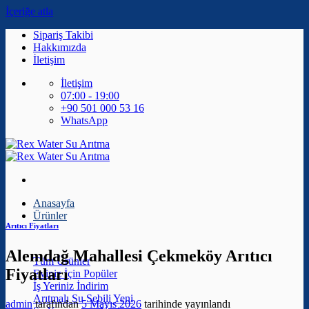
İçeriğe atla
Sipariş Takibi
Hakkımızda
İletişim
İletişim
07:00 - 19:00
+90 501 000 53 16
WhatsApp
Anasayfa
Ürünler
Arıtıcı Fiyatları
Alemdağ Mahallesi Çekmeköy Arıtıcı
Tüm Ürünler
Fiyatları
Eviniz İçin
İş Yeriniz
Arıtmalı Su Sebili
admin
tarafından
5 Mayıs 2026
tarihinde yayınlandı