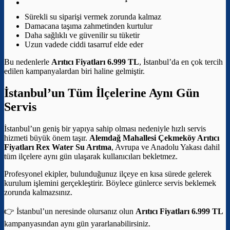
Sürekli su siparişi vermek zorunda kalmaz
Damacana taşıma zahmetinden kurtulur
Daha sağlıklı ve güvenilir su tüketir
Uzun vadede ciddi tasarruf elde eder
Bu nedenlerle
Arıtıcı Fiyatları 6.999 TL
, İstanbul’da en çok tercih
edilen kampanyalardan biri haline gelmiştir.
İstanbul’un Tüm İlçelerine Aynı Gün
Servis
İstanbul’un geniş bir yapıya sahip olması nedeniyle hızlı servis
hizmeti büyük önem taşır.
Alemdağ Mahallesi Çekmeköy Arıtıcı
Fiyatları
Rex Water Su Arıtma
, Avrupa ve Anadolu Yakası dahil
tüm ilçelere aynı gün ulaşarak kullanıcıları bekletmez.
Profesyonel ekipler, bulunduğunuz ilçeye en kısa sürede gelerek
kurulum işlemini gerçekleştirir. Böylece günlerce servis beklemek
zorunda kalmazsınız.
👉 İstanbul’un neresinde olursanız olun
Arıtıcı Fiyatları 6.999 TL
kampanyasından aynı gün yararlanabilirsiniz.