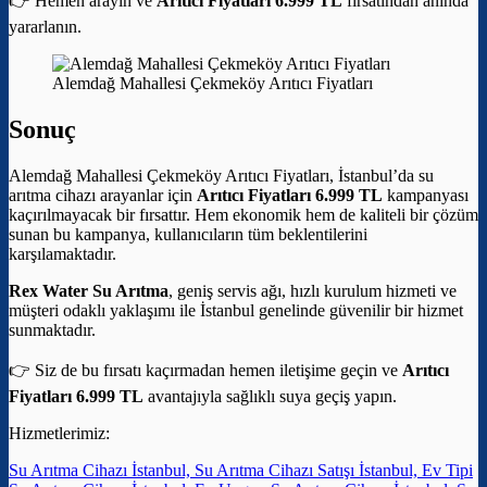
👉 Hemen arayın ve
Arıtıcı Fiyatları 6.999 TL
fırsatından anında
yararlanın.
Alemdağ Mahallesi Çekmeköy Arıtıcı Fiyatları
Sonuç
Alemdağ Mahallesi Çekmeköy Arıtıcı Fiyatları, İstanbul’da su
arıtma cihazı arayanlar için
Arıtıcı Fiyatları 6.999 TL
kampanyası
kaçırılmayacak bir fırsattır. Hem ekonomik hem de kaliteli bir çözüm
sunan bu kampanya, kullanıcıların tüm beklentilerini
karşılamaktadır.
Rex Water Su Arıtma
, geniş servis ağı, hızlı kurulum hizmeti ve
müşteri odaklı yaklaşımı ile İstanbul genelinde güvenilir bir hizmet
sunmaktadır.
👉 Siz de bu fırsatı kaçırmadan hemen iletişime geçin ve
Arıtıcı
Fiyatları 6.999 TL
avantajıyla sağlıklı suya geçiş yapın.
Hizmetlerimiz:
Su Arıtma Cihazı İstanbul, Su Arıtma Cihazı Satışı İstanbul, Ev Tipi