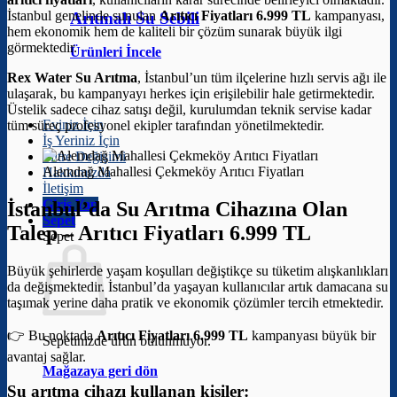
İstanbul genelinde sunulan
Arıtıcı Fiyatları 6.999 TL
kampanyası,
Arıtmalı Su Sebili
hem ekonomik hem de kaliteli bir çözüm sunarak büyük ilgi
görmektedir.
Ürünleri İncele
Rex Water Su Arıtma
, İstanbul’un tüm ilçelerine hızlı servis ağı ile
ulaşarak, bu kampanyayı herkes için erişilebilir hale getirmektedir.
Üstelik sadece cihaz satışı değil, kurulumdan teknik servise kadar
Eviniz İçin
tüm süreç profesyonel ekipler tarafından yönetilmektedir.
İş Yeriniz İçin
Filtre Değişimi
Alemdağ Mahallesi Çekmeköy Arıtıcı Fiyatları
Hakkımızda
İletişim
Giriş Yap
İstanbul’da Su Arıtma Cihazına Olan
Sepet
Talep –
Arıtıcı Fiyatları 6.999 TL
Sepet
Büyük şehirlerde yaşam koşulları değiştikçe su tüketim alışkanlıkları
da değişmektedir. İstanbul’da yaşayan kullanıcılar artık damacana su
taşımak yerine daha pratik ve ekonomik çözümler tercih etmektedir.
👉 Bu noktada
Arıtıcı Fiyatları 6.999 TL
kampanyası büyük bir
Sepetinizde ürün bulunmuyor.
avantaj sağlar.
Mağazaya geri dön
Su arıtma cihazı kullanan kişiler: